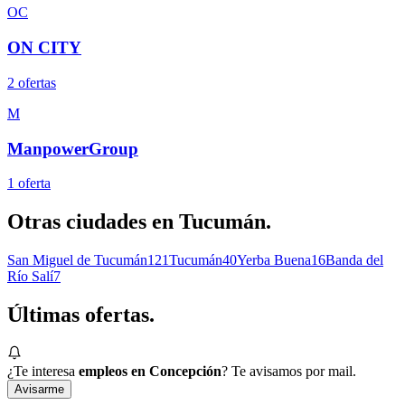
OC
ON CITY
2
oferta
s
M
ManpowerGroup
1
oferta
Otras ciudades en
Tucumán
.
San Miguel de Tucumán
121
Tucumán
40
Yerba Buena
16
Banda del
Río Salí
7
Últimas
ofertas.
¿Te interesa
empleos en Concepción
? Te avisamos por mail.
Avisarme