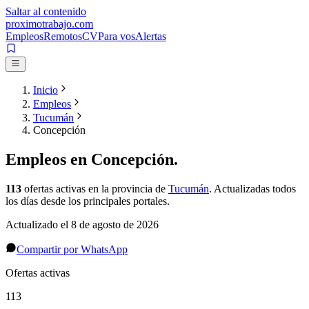
Saltar al contenido
proximotrabajo
.com
Empleos
Remotos
CV
Para vos
Alertas
Inicio
Empleos
Tucumán
Concepción
Empleos en
Concepción
.
113
ofertas activas
en la provincia de
Tucumán
. Actualizadas todos
los días desde los principales portales.
Actualizado el
8 de agosto de 2026
Compartir por WhatsApp
Ofertas activas
113