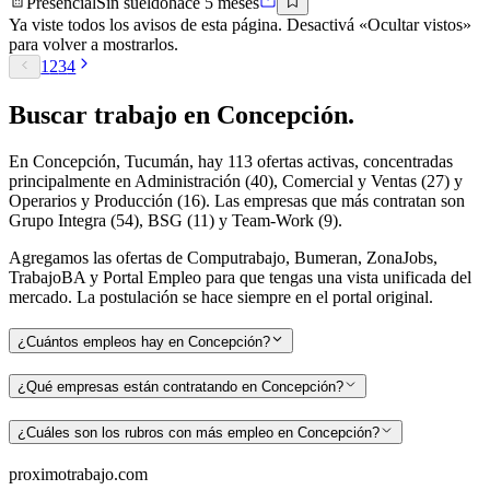
Presencial
Sin sueldo
hace 5 meses
Ya viste todos los avisos de esta página. Desactivá «Ocultar vistos»
para volver a mostrarlos.
1
2
3
4
Buscar
trabajo en
Concepción
.
En Concepción, Tucumán, hay 113 ofertas activas, concentradas
principalmente en Administración (40), Comercial y Ventas (27) y
Operarios y Producción (16). Las empresas que más contratan son
Grupo Integra (54), BSG (11) y Team-Work (9).
Agregamos las ofertas de Computrabajo, Bumeran, ZonaJobs,
TrabajoBA y Portal Empleo para que tengas una vista unificada del
mercado. La postulación se hace siempre en el portal original.
¿Cuántos empleos hay en Concepción?
¿Qué empresas están contratando en Concepción?
¿Cuáles son los rubros con más empleo en Concepción?
proximotrabajo
.com