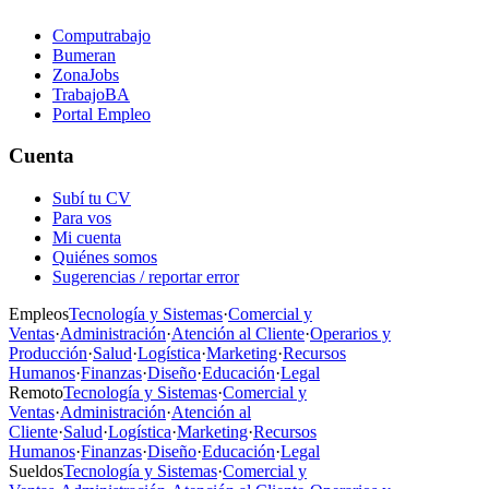
Computrabajo
Bumeran
ZonaJobs
TrabajoBA
Portal Empleo
Cuenta
Subí tu CV
Para vos
Mi cuenta
Quiénes somos
Sugerencias / reportar error
Empleos
Tecnología y Sistemas
·
Comercial y
Ventas
·
Administración
·
Atención al Cliente
·
Operarios y
Producción
·
Salud
·
Logística
·
Marketing
·
Recursos
Humanos
·
Finanzas
·
Diseño
·
Educación
·
Legal
Remoto
Tecnología y Sistemas
·
Comercial y
Ventas
·
Administración
·
Atención al
Cliente
·
Salud
·
Logística
·
Marketing
·
Recursos
Humanos
·
Finanzas
·
Diseño
·
Educación
·
Legal
Sueldos
Tecnología y Sistemas
·
Comercial y