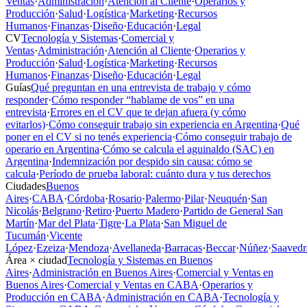
Ventas
·
Administración
·
Atención al Cliente
·
Operarios y
Producción
·
Salud
·
Logística
·
Marketing
·
Recursos
Humanos
·
Finanzas
·
Diseño
·
Educación
·
Legal
CV
Tecnología y Sistemas
·
Comercial y
Ventas
·
Administración
·
Atención al Cliente
·
Operarios y
Producción
·
Salud
·
Logística
·
Marketing
·
Recursos
Humanos
·
Finanzas
·
Diseño
·
Educación
·
Legal
Guías
Qué preguntan en una entrevista de trabajo y cómo
responder
·
Cómo responder “hablame de vos” en una
entrevista
·
Errores en el CV que te dejan afuera (y cómo
evitarlos)
·
Cómo conseguir trabajo sin experiencia en Argentina
·
Qué
poner en el CV si no tenés experiencia
·
Cómo conseguir trabajo de
operario en Argentina
·
Cómo se calcula el aguinaldo (SAC) en
Argentina
·
Indemnización por despido sin causa: cómo se
calcula
·
Período de prueba laboral: cuánto dura y tus derechos
Ciudades
Buenos
Aires
·
CABA
·
Córdoba
·
Rosario
·
Palermo
·
Pilar
·
Neuquén
·
San
Nicolás
·
Belgrano
·
Retiro
·
Puerto Madero
·
Partido de General San
Martín
·
Mar del Plata
·
Tigre
·
La Plata
·
San Miguel de
Tucumán
·
Vicente
López
·
Ezeiza
·
Mendoza
·
Avellaneda
·
Barracas
·
Beccar
·
Núñez
·
Saavedr
Área × ciudad
Tecnología y Sistemas en Buenos
Aires
·
Administración en Buenos Aires
·
Comercial y Ventas en
Buenos Aires
·
Comercial y Ventas en CABA
·
Operarios y
Producción en CABA
·
Administración en CABA
·
Tecnología y