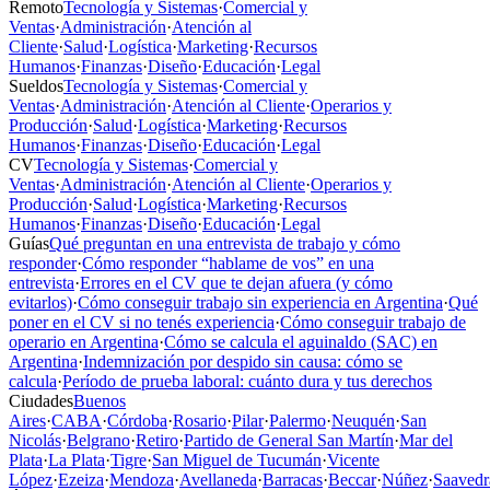
Remoto
Tecnología y Sistemas
·
Comercial y
Ventas
·
Administración
·
Atención al
Cliente
·
Salud
·
Logística
·
Marketing
·
Recursos
Humanos
·
Finanzas
·
Diseño
·
Educación
·
Legal
Sueldos
Tecnología y Sistemas
·
Comercial y
Ventas
·
Administración
·
Atención al Cliente
·
Operarios y
Producción
·
Salud
·
Logística
·
Marketing
·
Recursos
Humanos
·
Finanzas
·
Diseño
·
Educación
·
Legal
CV
Tecnología y Sistemas
·
Comercial y
Ventas
·
Administración
·
Atención al Cliente
·
Operarios y
Producción
·
Salud
·
Logística
·
Marketing
·
Recursos
Humanos
·
Finanzas
·
Diseño
·
Educación
·
Legal
Guías
Qué preguntan en una entrevista de trabajo y cómo
responder
·
Cómo responder “hablame de vos” en una
entrevista
·
Errores en el CV que te dejan afuera (y cómo
evitarlos)
·
Cómo conseguir trabajo sin experiencia en Argentina
·
Qué
poner en el CV si no tenés experiencia
·
Cómo conseguir trabajo de
operario en Argentina
·
Cómo se calcula el aguinaldo (SAC) en
Argentina
·
Indemnización por despido sin causa: cómo se
calcula
·
Período de prueba laboral: cuánto dura y tus derechos
Ciudades
Buenos
Aires
·
CABA
·
Córdoba
·
Rosario
·
Pilar
·
Palermo
·
Neuquén
·
San
Nicolás
·
Belgrano
·
Retiro
·
Partido de General San Martín
·
Mar del
Plata
·
La Plata
·
Tigre
·
San Miguel de Tucumán
·
Vicente
López
·
Ezeiza
·
Mendoza
·
Avellaneda
·
Barracas
·
Beccar
·
Núñez
·
Saavedr