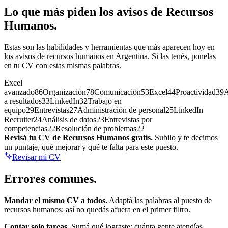
Lo que más piden los avisos de
Recursos
Humanos
.
Estas son las habilidades y herramientas que más aparecen hoy en
los avisos de
recursos humanos
en Argentina. Si las tenés, ponelas
en tu CV con estas mismas palabras.
Excel
avanzado
86
Organización
78
Comunicación
53
Excel
44
Proactividad
39
a resultados
33
LinkedIn
32
Trabajo en
equipo
29
Entrevistas
27
Administración de personal
25
LinkedIn
Recruiter
24
Análisis de datos
23
Entrevistas por
competencias
22
Resolución de problemas
22
Revisá tu CV de
Recursos Humanos
gratis.
Subilo y te decimos
un puntaje, qué mejorar y qué te falta para este puesto.
Revisar mi CV
Errores
comunes.
Mandar el mismo CV a todos.
Adaptá las palabras al puesto de
recursos humanos
: así no quedás afuera en el primer filtro.
Contar solo tareas.
Sumá qué lograste: cuánta gente atendías,