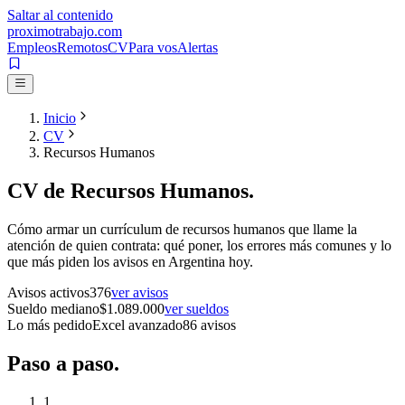
Saltar al contenido
proximotrabajo
.com
Empleos
Remotos
CV
Para vos
Alertas
Inicio
CV
Recursos Humanos
CV de
Recursos Humanos
.
Cómo armar un currículum de
recursos humanos
que llame la
atención de quien contrata: qué poner, los errores más comunes y lo
que más piden los avisos en Argentina hoy.
Avisos activos
376
ver avisos
Sueldo mediano
$
1.089.000
ver sueldos
Lo más pedido
Excel avanzado
86
avisos
Paso a
paso.
1