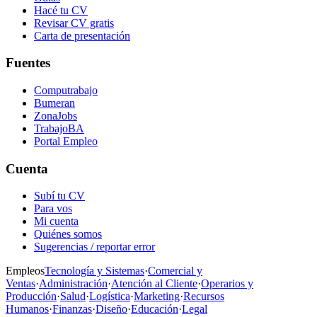
Hacé tu CV
Revisar CV gratis
Carta de presentación
Fuentes
Computrabajo
Bumeran
ZonaJobs
TrabajoBA
Portal Empleo
Cuenta
Subí tu CV
Para vos
Mi cuenta
Quiénes somos
Sugerencias / reportar error
Empleos
Tecnología y Sistemas
·
Comercial y
Ventas
·
Administración
·
Atención al Cliente
·
Operarios y
Producción
·
Salud
·
Logística
·
Marketing
·
Recursos
Humanos
·
Finanzas
·
Diseño
·
Educación
·
Legal