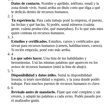
Datos de contacto
.
Nombre y apellido, teléfono, email y la
zona donde vivís. Sumá arriba un título corto que diga a qué
te dedicás dentro de recursos humanos.
2
Tu experiencia
.
Para cada trabajo poné la empresa, el puesto,
las fechas y qué hacías. Si podés, sumá números (cuánta
gente, cuánta producción, qué manejabas). Es lo que más mira
quien contrata en recursos humanos.
3
Estudios y certificados
.
Estudios, cursos y certificados que
sirvan para recursos humanos (carnets, habilitaciones, cursos).
Si recién empezás, poné esto más arriba.
4
Lo que sabés hacer
.
Una lista de tus habilidades y
herramientas. Usá las mismas palabras que aparecen en los
avisos de recursos humanos (mirá la lista de abajo).
5
Disponibilidad y datos útiles
.
Sumá tu disponibilidad
horaria, si tenés movilidad o registro, y la zona donde podés
trabajar. Para muchos puestos de recursos humanos es clave.
6
Revisalo antes de mandarlo
.
Fijate que esté completo y sin
errores, y adaptá las palabras a cada aviso. Podés pasarlo por
el analizador gratis.