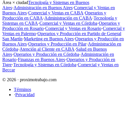
Área × ciudad
Tecnología y Sistemas en Buenos
Aires
·
Administración en Buenos Aires
·
Comercial y Ventas en
Buenos Aires
·
Comercial y Ventas en CABA
·
Operarios y
Producción en CABA
·
Administración en CABA
·
Tecnología y
Sistemas en CABA
·
Comercial y Ventas en Córdoba
·
Operarios y
Producción en Rosario
·
Comercial y Ventas en Rosario
·
Comercial y
Ventas en Palermo
·
Operarios y Producción en Partido de General
San Martín
·
Marketing en Buenos Aires
·
Operarios y Producción en
Buenos Aires
·
Operarios y Producción en Pilar
·
Administración en
Córdoba
·
Atención al Cliente en CABA
·
Salud en Buenos
Aires
·
Operarios y Producción en Córdoba
·
Administración en
Rosario
·
Finanzas en Buenos Aires
·
Operarios y Producción en
Tigre
·
Tecnología y Sistemas en Córdoba
·
Comercial y Ventas en
Beccar
© 2026 · proximotrabajo.com
Términos
·
Privacidad