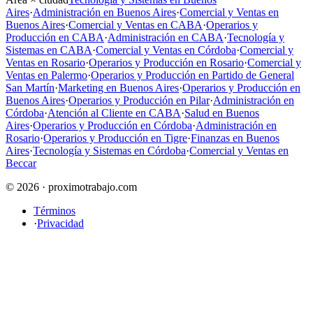
Aires
·
Administración en Buenos Aires
·
Comercial y Ventas en
Buenos Aires
·
Comercial y Ventas en CABA
·
Operarios y
Producción en CABA
·
Administración en CABA
·
Tecnología y
Sistemas en CABA
·
Comercial y Ventas en Córdoba
·
Comercial y
Ventas en Rosario
·
Operarios y Producción en Rosario
·
Comercial y
Ventas en Palermo
·
Operarios y Producción en Partido de General
San Martín
·
Marketing en Buenos Aires
·
Operarios y Producción en
Buenos Aires
·
Operarios y Producción en Pilar
·
Administración en
Córdoba
·
Atención al Cliente en CABA
·
Salud en Buenos
Aires
·
Operarios y Producción en Córdoba
·
Administración en
Rosario
·
Operarios y Producción en Tigre
·
Finanzas en Buenos
Aires
·
Tecnología y Sistemas en Córdoba
·
Comercial y Ventas en
Beccar
© 2026 · proximotrabajo.com
Términos
·
Privacidad