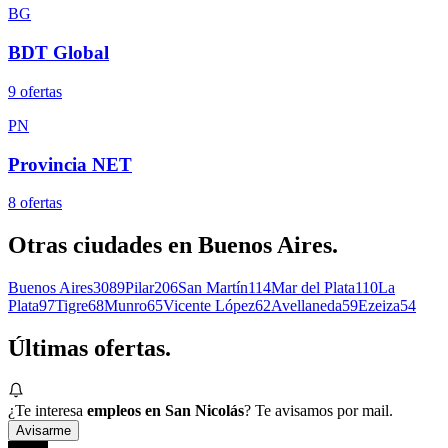
BG
BDT Global
9
oferta
s
PN
Provincia NET
8
oferta
s
Otras ciudades en
Buenos Aires
.
Buenos Aires
3089
Pilar
206
San Martín
114
Mar del Plata
110
La
Plata
97
Tigre
68
Munro
65
Vicente López
62
Avellaneda
59
Ezeiza
54
Últimas
ofertas.
¿Te interesa
empleos en San Nicolás
? Te avisamos por mail.
Avisarme