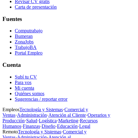
Revisar CV gratis
Carta de presentación
Fuentes
Computrabajo
Bumeran
ZonaJobs
TrabajoBA
Portal Empleo
Cuenta
Subí tu CV
Para vos
Mi cuenta
Quiénes somos
Sugerencias / reportar error
Empleos
Tecnología y Sistemas
·
Comercial y
Ventas
·
Administración
·
Atención al Cliente
·
Operarios y
Producción
·
Salud
·
Logística
·
Marketing
·
Recursos
Humanos
·
Finanzas
·
Diseño
·
Educación
·
Legal
Remoto
Tecnología y Sistemas
·
Comercial y
Ventas
·
Administración
·
Atención al