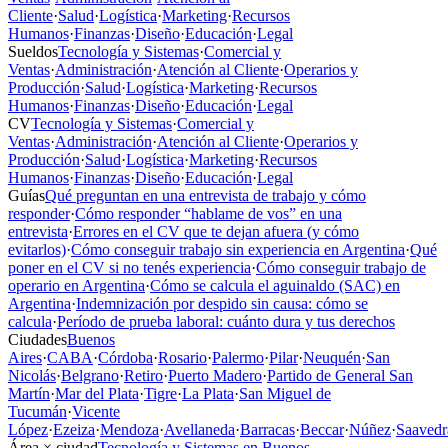
Cliente
·
Salud
·
Logística
·
Marketing
·
Recursos
Humanos
·
Finanzas
·
Diseño
·
Educación
·
Legal
Sueldos
Tecnología y Sistemas
·
Comercial y
Ventas
·
Administración
·
Atención al Cliente
·
Operarios y
Producción
·
Salud
·
Logística
·
Marketing
·
Recursos
Humanos
·
Finanzas
·
Diseño
·
Educación
·
Legal
CV
Tecnología y Sistemas
·
Comercial y
Ventas
·
Administración
·
Atención al Cliente
·
Operarios y
Producción
·
Salud
·
Logística
·
Marketing
·
Recursos
Humanos
·
Finanzas
·
Diseño
·
Educación
·
Legal
Guías
Qué preguntan en una entrevista de trabajo y cómo
responder
·
Cómo responder “hablame de vos” en una
entrevista
·
Errores en el CV que te dejan afuera (y cómo
evitarlos)
·
Cómo conseguir trabajo sin experiencia en Argentina
·
Qué
poner en el CV si no tenés experiencia
·
Cómo conseguir trabajo de
operario en Argentina
·
Cómo se calcula el aguinaldo (SAC) en
Argentina
·
Indemnización por despido sin causa: cómo se
calcula
·
Período de prueba laboral: cuánto dura y tus derechos
Ciudades
Buenos
Aires
·
CABA
·
Córdoba
·
Rosario
·
Palermo
·
Pilar
·
Neuquén
·
San
Nicolás
·
Belgrano
·
Retiro
·
Puerto Madero
·
Partido de General San
Martín
·
Mar del Plata
·
Tigre
·
La Plata
·
San Miguel de
Tucumán
·
Vicente
López
·
Ezeiza
·
Mendoza
·
Avellaneda
·
Barracas
·
Beccar
·
Núñez
·
Saavedr
Área × ciudad
Tecnología y Sistemas en Buenos