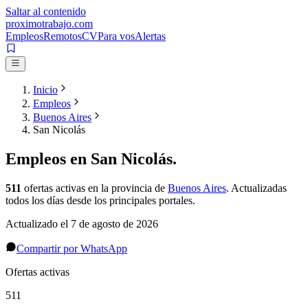
Saltar al contenido
proximotrabajo
.com
Empleos
Remotos
CV
Para vos
Alertas
Inicio
Empleos
Buenos Aires
San Nicolás
Empleos en
San Nicolás
.
511
ofertas activas
en la provincia de
Buenos Aires
. Actualizadas
todos los días desde los principales portales.
Actualizado el
7 de agosto de 2026
Compartir por WhatsApp
Ofertas activas
511