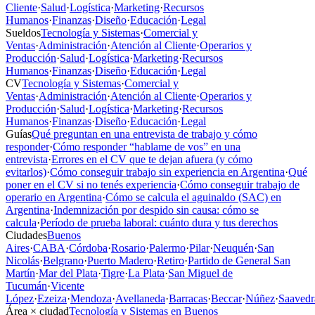
Cliente
·
Salud
·
Logística
·
Marketing
·
Recursos
Humanos
·
Finanzas
·
Diseño
·
Educación
·
Legal
Sueldos
Tecnología y Sistemas
·
Comercial y
Ventas
·
Administración
·
Atención al Cliente
·
Operarios y
Producción
·
Salud
·
Logística
·
Marketing
·
Recursos
Humanos
·
Finanzas
·
Diseño
·
Educación
·
Legal
CV
Tecnología y Sistemas
·
Comercial y
Ventas
·
Administración
·
Atención al Cliente
·
Operarios y
Producción
·
Salud
·
Logística
·
Marketing
·
Recursos
Humanos
·
Finanzas
·
Diseño
·
Educación
·
Legal
Guías
Qué preguntan en una entrevista de trabajo y cómo
responder
·
Cómo responder “hablame de vos” en una
entrevista
·
Errores en el CV que te dejan afuera (y cómo
evitarlos)
·
Cómo conseguir trabajo sin experiencia en Argentina
·
Qué
poner en el CV si no tenés experiencia
·
Cómo conseguir trabajo de
operario en Argentina
·
Cómo se calcula el aguinaldo (SAC) en
Argentina
·
Indemnización por despido sin causa: cómo se
calcula
·
Período de prueba laboral: cuánto dura y tus derechos
Ciudades
Buenos
Aires
·
CABA
·
Córdoba
·
Rosario
·
Palermo
·
Pilar
·
Neuquén
·
San
Nicolás
·
Belgrano
·
Puerto Madero
·
Retiro
·
Partido de General San
Martín
·
Mar del Plata
·
Tigre
·
La Plata
·
San Miguel de
Tucumán
·
Vicente
López
·
Ezeiza
·
Mendoza
·
Avellaneda
·
Barracas
·
Beccar
·
Núñez
·
Saavedr
Área × ciudad
Tecnología y Sistemas en Buenos