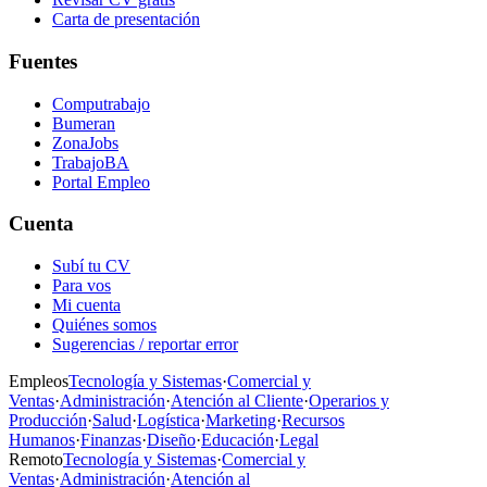
Carta de presentación
Fuentes
Computrabajo
Bumeran
ZonaJobs
TrabajoBA
Portal Empleo
Cuenta
Subí tu CV
Para vos
Mi cuenta
Quiénes somos
Sugerencias / reportar error
Empleos
Tecnología y Sistemas
·
Comercial y
Ventas
·
Administración
·
Atención al Cliente
·
Operarios y
Producción
·
Salud
·
Logística
·
Marketing
·
Recursos
Humanos
·
Finanzas
·
Diseño
·
Educación
·
Legal
Remoto
Tecnología y Sistemas
·
Comercial y
Ventas
·
Administración
·
Atención al