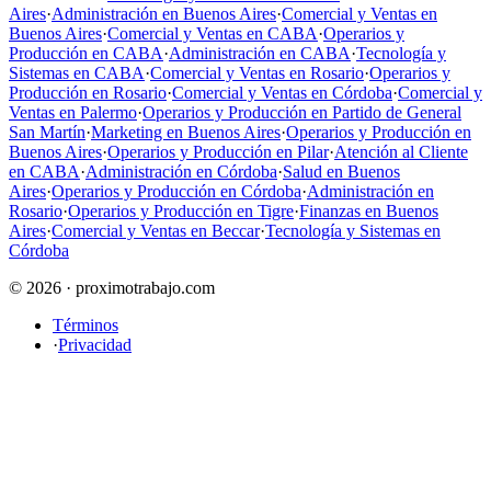
Aires
·
Administración en Buenos Aires
·
Comercial y Ventas en
Buenos Aires
·
Comercial y Ventas en CABA
·
Operarios y
Producción en CABA
·
Administración en CABA
·
Tecnología y
Sistemas en CABA
·
Comercial y Ventas en Rosario
·
Operarios y
Producción en Rosario
·
Comercial y Ventas en Córdoba
·
Comercial y
Ventas en Palermo
·
Operarios y Producción en Partido de General
San Martín
·
Marketing en Buenos Aires
·
Operarios y Producción en
Buenos Aires
·
Operarios y Producción en Pilar
·
Atención al Cliente
en CABA
·
Administración en Córdoba
·
Salud en Buenos
Aires
·
Operarios y Producción en Córdoba
·
Administración en
Rosario
·
Operarios y Producción en Tigre
·
Finanzas en Buenos
Aires
·
Comercial y Ventas en Beccar
·
Tecnología y Sistemas en
Córdoba
© 2026 · proximotrabajo.com
Términos
·
Privacidad