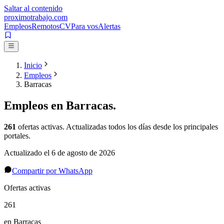
Saltar al contenido
proximotrabajo
.com
Empleos
Remotos
CV
Para vos
Alertas
Inicio
Empleos
Barracas
Empleos en
Barracas
.
261
ofertas activas
. Actualizadas todos los días desde los principales
portales.
Actualizado el
6 de agosto de 2026
Compartir por WhatsApp
Ofertas activas
261
en Barracas