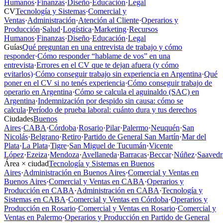
Humanos
·
Finanzas
·
Diseño
·
Educación
·
Legal
CV
Tecnología y Sistemas
·
Comercial y
Ventas
·
Administración
·
Atención al Cliente
·
Operarios y
Producción
·
Salud
·
Logística
·
Marketing
·
Recursos
Humanos
·
Finanzas
·
Diseño
·
Educación
·
Legal
Guías
Qué preguntan en una entrevista de trabajo y cómo
responder
·
Cómo responder “hablame de vos” en una
entrevista
·
Errores en el CV que te dejan afuera (y cómo
evitarlos)
·
Cómo conseguir trabajo sin experiencia en Argentina
·
Qué
poner en el CV si no tenés experiencia
·
Cómo conseguir trabajo de
operario en Argentina
·
Cómo se calcula el aguinaldo (SAC) en
Argentina
·
Indemnización por despido sin causa: cómo se
calcula
·
Período de prueba laboral: cuánto dura y tus derechos
Ciudades
Buenos
Aires
·
CABA
·
Córdoba
·
Rosario
·
Pilar
·
Palermo
·
Neuquén
·
San
Nicolás
·
Belgrano
·
Retiro
·
Partido de General San Martín
·
Mar del
Plata
·
La Plata
·
Tigre
·
San Miguel de Tucumán
·
Vicente
López
·
Ezeiza
·
Mendoza
·
Avellaneda
·
Barracas
·
Beccar
·
Núñez
·
Saavedr
Área × ciudad
Tecnología y Sistemas en Buenos
Aires
·
Administración en Buenos Aires
·
Comercial y Ventas en
Buenos Aires
·
Comercial y Ventas en CABA
·
Operarios y
Producción en CABA
·
Administración en CABA
·
Tecnología y
Sistemas en CABA
·
Comercial y Ventas en Córdoba
·
Operarios y
Producción en Rosario
·
Comercial y Ventas en Rosario
·
Comercial y
Ventas en Palermo
·
Operarios y Producción en Partido de General