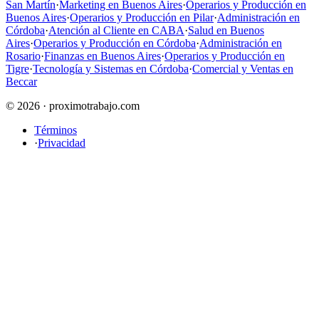
San Martín
·
Marketing en Buenos Aires
·
Operarios y Producción en
Buenos Aires
·
Operarios y Producción en Pilar
·
Administración en
Córdoba
·
Atención al Cliente en CABA
·
Salud en Buenos
Aires
·
Operarios y Producción en Córdoba
·
Administración en
Rosario
·
Finanzas en Buenos Aires
·
Operarios y Producción en
Tigre
·
Tecnología y Sistemas en Córdoba
·
Comercial y Ventas en
Beccar
© 2026 · proximotrabajo.com
Términos
·
Privacidad