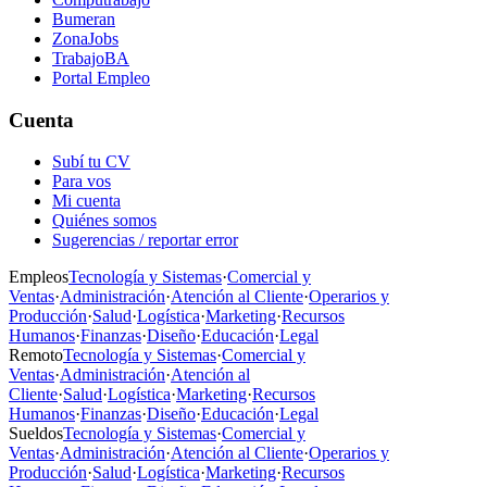
Bumeran
ZonaJobs
TrabajoBA
Portal Empleo
Cuenta
Subí tu CV
Para vos
Mi cuenta
Quiénes somos
Sugerencias / reportar error
Empleos
Tecnología y Sistemas
·
Comercial y
Ventas
·
Administración
·
Atención al Cliente
·
Operarios y
Producción
·
Salud
·
Logística
·
Marketing
·
Recursos
Humanos
·
Finanzas
·
Diseño
·
Educación
·
Legal
Remoto
Tecnología y Sistemas
·
Comercial y
Ventas
·
Administración
·
Atención al
Cliente
·
Salud
·
Logística
·
Marketing
·
Recursos
Humanos
·
Finanzas
·
Diseño
·
Educación
·
Legal
Sueldos
Tecnología y Sistemas
·
Comercial y
Ventas
·
Administración
·
Atención al Cliente
·
Operarios y
Producción
·
Salud
·
Logística
·
Marketing
·
Recursos