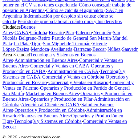
poner en el CV si no tenés experiencia
·
Cómo conseguir trabajo de
operario en Argentina
·
Cómo se calcula el aguinaldo (SAC) en
Argentina
·
Indemnización por despido sin causa: cómo se
calcula
·
Período de prueba laboral: cuánto dura y tus derechos
Ciudades
Buenos
Aires
·
CABA
·
Córdoba
·
Rosario
·
Pilar
·
Palermo
·
Neuquén
·
San
Nicolás
·
Belgrano
·
Retiro
·
Partido de General San Martín
·
Mar del
Plata
·
La Plata
·
Tigre
·
San Miguel de Tucumán
·
Vicente
López
·
Ezeiza
·
Mendoza
·
Avellaneda
·
Barracas
·
Beccar
·
Núñez
·
Saavedr
Área × ciudad
Tecnología y Sistemas en Buenos
Aires
·
Administración en Buenos Aires
·
Comercial y Ventas en
Buenos Aires
·
Comercial y Ventas en CABA
·
Operarios y
Producción en CABA
·
Administración en CABA
·
Tecnología y
Sistemas en CABA
·
Comercial y Ventas en Córdoba
·
Operarios y
Producción en Rosario
·
Comercial y Ventas en Rosario
·
Comercial y
Ventas en Palermo
·
Operarios y Producción en Partido de General
San Martín
·
Marketing en Buenos Aires
·
Operarios y Producción en
Buenos Aires
·
Operarios y Producción en Pilar
·
Administración en
Córdoba
·
Atención al Cliente en CABA
·
Salud en Buenos
Aires
·
Operarios y Producción en Córdoba
·
Administración en
Rosario
·
Finanzas en Buenos Aires
·
Operarios y Producción en
Tigre
·
Tecnología y Sistemas en Córdoba
·
Comercial y Ventas en
Beccar
© 2026 · proximotrabajo.com