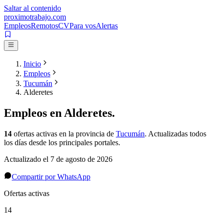
Saltar al contenido
proximotrabajo
.com
Empleos
Remotos
CV
Para vos
Alertas
Inicio
Empleos
Tucumán
Alderetes
Empleos en
Alderetes
.
14
ofertas activas
en la provincia de
Tucumán
. Actualizadas todos
los días desde los principales portales.
Actualizado el
7 de agosto de 2026
Compartir por WhatsApp
Ofertas activas
14