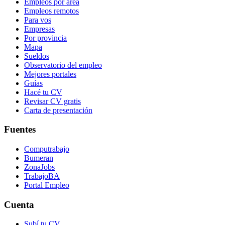
Empleos por área
Empleos remotos
Para vos
Empresas
Por provincia
Mapa
Sueldos
Observatorio del empleo
Mejores portales
Guías
Hacé tu CV
Revisar CV gratis
Carta de presentación
Fuentes
Computrabajo
Bumeran
ZonaJobs
TrabajoBA
Portal Empleo
Cuenta
Subí tu CV