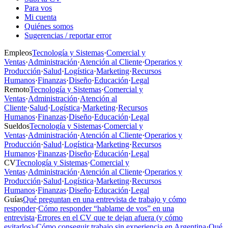
Para vos
Mi cuenta
Quiénes somos
Sugerencias / reportar error
Empleos
Tecnología y Sistemas
·
Comercial y
Ventas
·
Administración
·
Atención al Cliente
·
Operarios y
Producción
·
Salud
·
Logística
·
Marketing
·
Recursos
Humanos
·
Finanzas
·
Diseño
·
Educación
·
Legal
Remoto
Tecnología y Sistemas
·
Comercial y
Ventas
·
Administración
·
Atención al
Cliente
·
Salud
·
Logística
·
Marketing
·
Recursos
Humanos
·
Finanzas
·
Diseño
·
Educación
·
Legal
Sueldos
Tecnología y Sistemas
·
Comercial y
Ventas
·
Administración
·
Atención al Cliente
·
Operarios y
Producción
·
Salud
·
Logística
·
Marketing
·
Recursos
Humanos
·
Finanzas
·
Diseño
·
Educación
·
Legal
CV
Tecnología y Sistemas
·
Comercial y
Ventas
·
Administración
·
Atención al Cliente
·
Operarios y
Producción
·
Salud
·
Logística
·
Marketing
·
Recursos
Humanos
·
Finanzas
·
Diseño
·
Educación
·
Legal
Guías
Qué preguntan en una entrevista de trabajo y cómo
responder
·
Cómo responder “hablame de vos” en una
entrevista
·
Errores en el CV que te dejan afuera (y cómo
evitarlos)
·
Cómo conseguir trabajo sin experiencia en Argentina
·
Qué