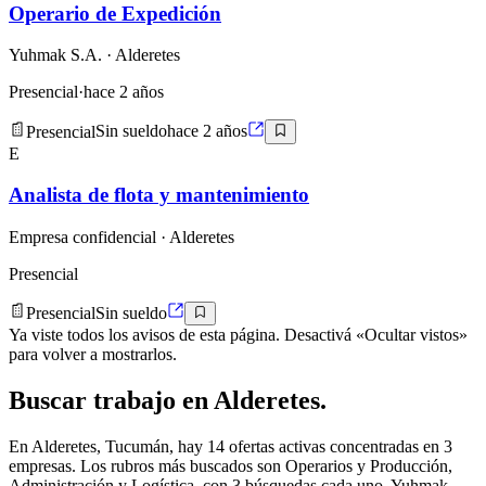
Operario de Expedición
Yuhmak S.A.
· Alderetes
Presencial
·
hace 2 años
Presencial
Sin sueldo
hace 2 años
E
Analista de flota y mantenimiento
Empresa confidencial
· Alderetes
Presencial
Presencial
Sin sueldo
Ya viste todos los avisos de esta página. Desactivá «Ocultar vistos»
para volver a mostrarlos.
Buscar
trabajo en
Alderetes
.
En Alderetes, Tucumán, hay 14 ofertas activas concentradas en 3
empresas. Los rubros más buscados son Operarios y Producción,
Administración y Logística, con 3 búsquedas cada uno. Yuhmak