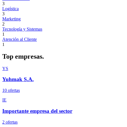
3
Logística
3
Marketing
2
Tecnología y Sistemas
1
Atención al Cliente
1
Top
empresas.
YS
Yuhmak S.A.
10
oferta
s
IE
Importante empresa del sector
2
oferta
s