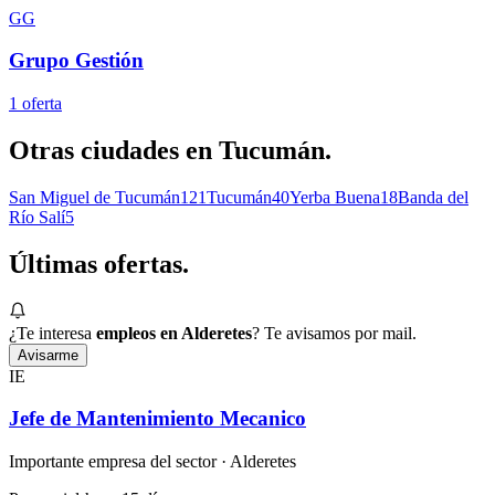
GG
Grupo Gestión
1
oferta
Otras ciudades en
Tucumán
.
San Miguel de Tucumán
121
Tucumán
40
Yerba Buena
18
Banda del
Río Salí
5
Últimas
ofertas.
¿Te interesa
empleos en Alderetes
? Te avisamos por mail.
Avisarme
IE
Jefe de Mantenimiento Mecanico
Importante empresa del sector
· Alderetes