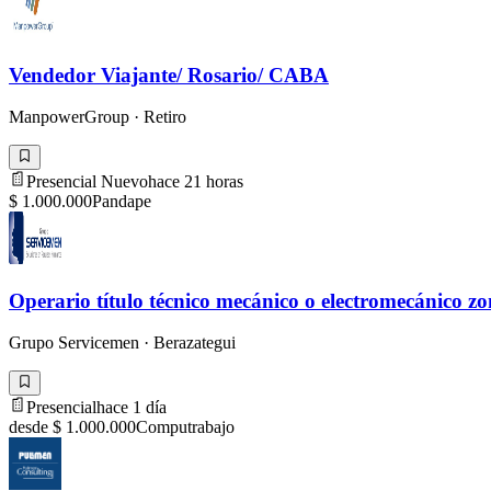
Vendedor Viajante/ Rosario/ CABA
ManpowerGroup
·
Retiro
Presencial
Nuevo
hace 21 horas
$ 1.000.000
Pandape
Operario título técnico mecánico o electromecánico z
Grupo Servicemen
·
Berazategui
Presencial
hace 1 día
desde $ 1.000.000
Computrabajo