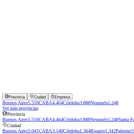
87%
match
Excel avanzado
Facturación y cobranzas
Atención al cliente
Gestión de agenda
Inglés intermedio
Liquidación de sueldos
Provincia
Ciudad
Empresa
Buenos Aires
5.510
CABA
4.464
Córdoba
3.888
Neuquén
1.248
Ver más
provincias
Provincia
Buenos Aires
5.510
CABA
4.464
Córdoba
3.888
Neuquén
1.248
Santa F
Ciudad
Buenos Aires
5.041
CABA
3.140
Córdoba
1.364
Rosario
1.342
Palermo
5