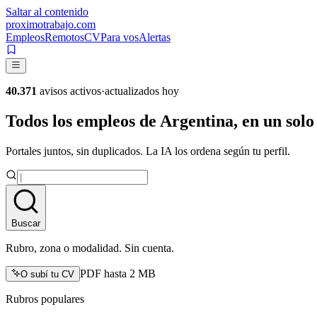
Saltar al contenido
proximotrabajo
.com
Empleos
Remotos
CV
Para vos
Alertas
40.371
avisos activos
·
actualizados hoy
Todos los empleos de Argentina,
en
un solo
Portales juntos, sin duplicados. La IA los ordena según tu perfil.
Buscar
Rubro, zona o modalidad. Sin cuenta.
PDF hasta 2 MB
O subí tu CV
Rubros populares