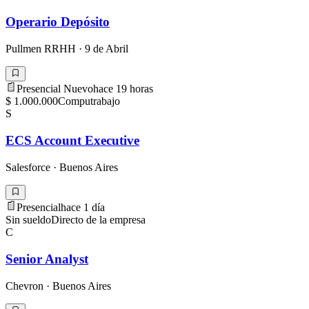
Operario Depósito
Pullmen RRHH
·
9 de Abril
Presencial
Nuevo
hace 19 horas
$ 1.000.000
Computrabajo
S
ECS Account Executive
Salesforce
·
Buenos Aires
Presencial
hace 1 día
Sin sueldo
Directo de la empresa
C
Senior Analyst
Chevron
·
Buenos Aires