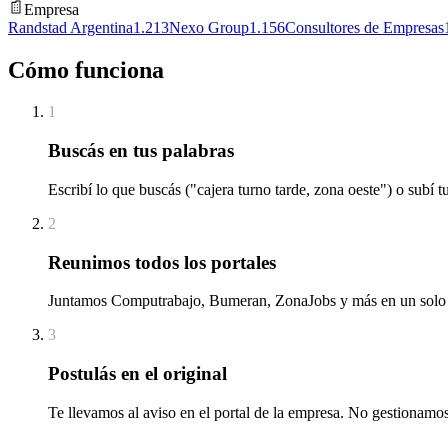
Empresa
Randstad Argentina
1.213
Nexo Group
1.156
Consultores de Empresas
Cómo funciona
1
Buscás en tus palabras
Escribí lo que buscás ("cajera turno tarde, zona oeste") o sub
2
Reunimos todos los portales
Juntamos Computrabajo, Bumeran, ZonaJobs y más en un solo lu
3
Postulás en el original
Te llevamos al aviso en el portal de la empresa. No gestionamos