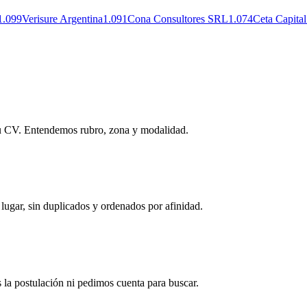
1.099
Verisure Argentina
1.091
Cona Consultores SRL
1.074
Ceta Capit
í tu CV. Entendemos rubro, zona y modalidad.
gar, sin duplicados y ordenados por afinidad.
 la postulación ni pedimos cuenta para buscar.