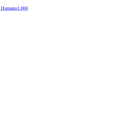
al Humano
1.069