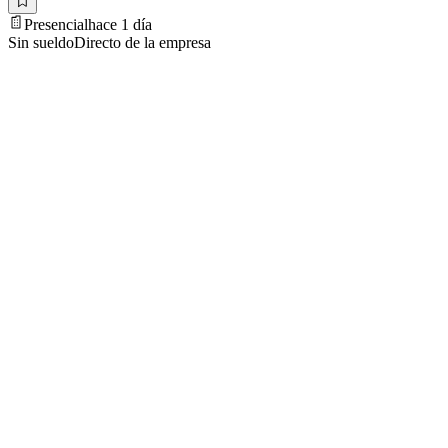
Presencial
hace 1 día
Sin sueldo
Directo de la empresa
El match con IA
La IA lee tu CV y te dice
por qué
encajás
Subí tu CV una vez y ordenamos los avisos por afinidad: qué cumplís y
Probar con mi CV
Solo PDF · máx. 2 MB
Ejemplo ilustrativo