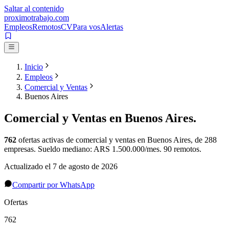
Saltar al contenido
proximotrabajo
.com
Empleos
Remotos
CV
Para vos
Alertas
Inicio
Empleos
Comercial y Ventas
Buenos Aires
Comercial y Ventas
en
Buenos Aires
.
762
ofertas activas de
comercial y ventas
en
Buenos Aires
, de 288
empresas
.
Sueldo mediano: ARS 1.500.000/mes.
90 remotos.
Actualizado el
7 de agosto de 2026
Compartir por WhatsApp
Ofertas
762