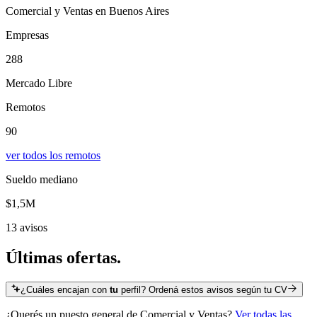
Comercial y Ventas en Buenos Aires
Empresas
288
Mercado Libre
Remotos
90
ver todos los remotos
Sueldo mediano
$1,5M
13 avisos
Últimas
ofertas.
¿Cuáles encajan con
tu
perfil? Ordená estos avisos según tu CV
¿Querés un puesto general de
Comercial y Ventas
?
Ver todas las