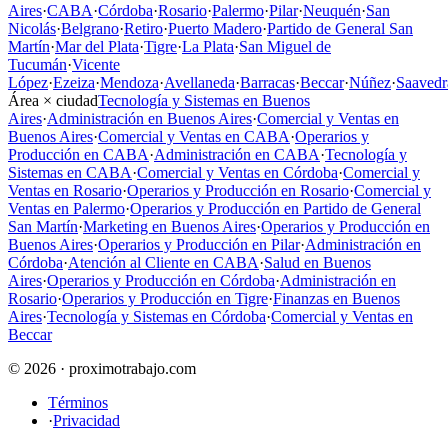
Aires
·
CABA
·
Córdoba
·
Rosario
·
Palermo
·
Pilar
·
Neuquén
·
San
Nicolás
·
Belgrano
·
Retiro
·
Puerto Madero
·
Partido de General San
Martín
·
Mar del Plata
·
Tigre
·
La Plata
·
San Miguel de
Tucumán
·
Vicente
López
·
Ezeiza
·
Mendoza
·
Avellaneda
·
Barracas
·
Beccar
·
Núñez
·
Saavedr
Área × ciudad
Tecnología y Sistemas en Buenos
Aires
·
Administración en Buenos Aires
·
Comercial y Ventas en
Buenos Aires
·
Comercial y Ventas en CABA
·
Operarios y
Producción en CABA
·
Administración en CABA
·
Tecnología y
Sistemas en CABA
·
Comercial y Ventas en Córdoba
·
Comercial y
Ventas en Rosario
·
Operarios y Producción en Rosario
·
Comercial y
Ventas en Palermo
·
Operarios y Producción en Partido de General
San Martín
·
Marketing en Buenos Aires
·
Operarios y Producción en
Buenos Aires
·
Operarios y Producción en Pilar
·
Administración en
Córdoba
·
Atención al Cliente en CABA
·
Salud en Buenos
Aires
·
Operarios y Producción en Córdoba
·
Administración en
Rosario
·
Operarios y Producción en Tigre
·
Finanzas en Buenos
Aires
·
Tecnología y Sistemas en Córdoba
·
Comercial y Ventas en
Beccar
© 2026 · proximotrabajo.com
Términos
·
Privacidad