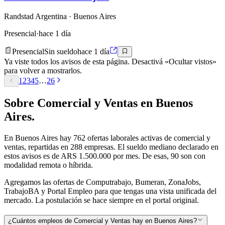
Randstad Argentina
· Buenos Aires
Presencial
·
hace 1 día
Presencial
Sin sueldo
hace 1 día
Ya viste todos los avisos de esta página. Desactivá «Ocultar vistos»
para volver a mostrarlos.
1
2
3
4
5
…
26
Sobre
Comercial y Ventas
en
Buenos
Aires
.
En
Buenos Aires
hay
762
ofertas laborales activas de
comercial y
ventas
, repartidas en 288 empresas
.
El sueldo mediano declarado en
estos avisos es de ARS 1.500.000 por mes.
De esas, 90 son con
modalidad remota o híbrida.
Agregamos las ofertas de Computrabajo, Bumeran, ZonaJobs,
TrabajoBA y Portal Empleo para que tengas una vista unificada del
mercado. La postulación se hace siempre en el portal original.
¿Cuántos empleos de Comercial y Ventas hay en Buenos Aires?