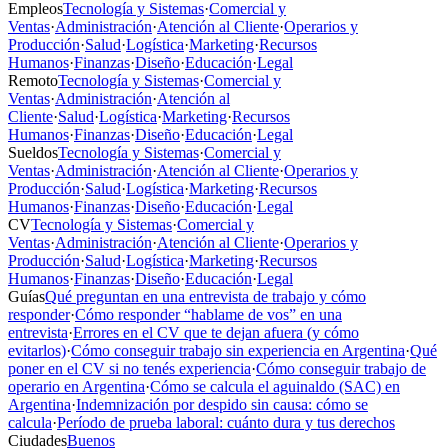
Empleos
Tecnología y Sistemas
·
Comercial y
Ventas
·
Administración
·
Atención al Cliente
·
Operarios y
Producción
·
Salud
·
Logística
·
Marketing
·
Recursos
Humanos
·
Finanzas
·
Diseño
·
Educación
·
Legal
Remoto
Tecnología y Sistemas
·
Comercial y
Ventas
·
Administración
·
Atención al
Cliente
·
Salud
·
Logística
·
Marketing
·
Recursos
Humanos
·
Finanzas
·
Diseño
·
Educación
·
Legal
Sueldos
Tecnología y Sistemas
·
Comercial y
Ventas
·
Administración
·
Atención al Cliente
·
Operarios y
Producción
·
Salud
·
Logística
·
Marketing
·
Recursos
Humanos
·
Finanzas
·
Diseño
·
Educación
·
Legal
CV
Tecnología y Sistemas
·
Comercial y
Ventas
·
Administración
·
Atención al Cliente
·
Operarios y
Producción
·
Salud
·
Logística
·
Marketing
·
Recursos
Humanos
·
Finanzas
·
Diseño
·
Educación
·
Legal
Guías
Qué preguntan en una entrevista de trabajo y cómo
responder
·
Cómo responder “hablame de vos” en una
entrevista
·
Errores en el CV que te dejan afuera (y cómo
evitarlos)
·
Cómo conseguir trabajo sin experiencia en Argentina
·
Qué
poner en el CV si no tenés experiencia
·
Cómo conseguir trabajo de
operario en Argentina
·
Cómo se calcula el aguinaldo (SAC) en
Argentina
·
Indemnización por despido sin causa: cómo se
calcula
·
Período de prueba laboral: cuánto dura y tus derechos
Ciudades
Buenos