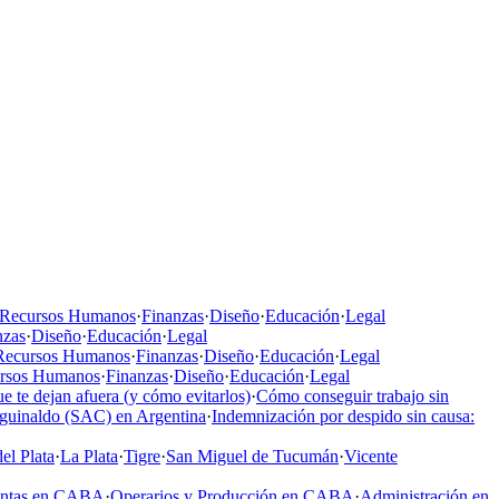
Recursos Humanos
·
Finanzas
·
Diseño
·
Educación
·
Legal
nzas
·
Diseño
·
Educación
·
Legal
Recursos Humanos
·
Finanzas
·
Diseño
·
Educación
·
Legal
rsos Humanos
·
Finanzas
·
Diseño
·
Educación
·
Legal
e te dejan afuera (y cómo evitarlos)
·
Cómo conseguir trabajo sin
aguinaldo (SAC) en Argentina
·
Indemnización por despido sin causa:
el Plata
·
La Plata
·
Tigre
·
San Miguel de Tucumán
·
Vicente
entas en CABA
·
Operarios y Producción en CABA
·
Administración en