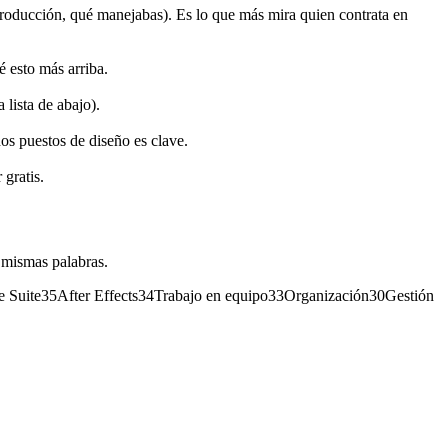
producción, qué manejabas). Es lo que más mira quien contrata en
é esto más arriba.
 lista de abajo).
hos puestos de diseño es clave.
 gratis.
 mismas palabras.
e Suite
35
After Effects
34
Trabajo en equipo
33
Organización
30
Gestión