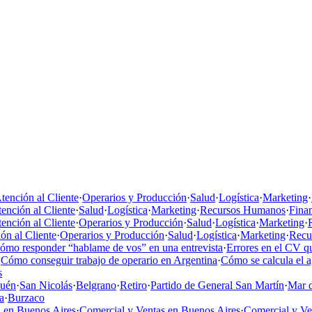
tención al Cliente
·
Operarios y Producción
·
Salud
·
Logística
·
Marketing
·
ención al Cliente
·
Salud
·
Logística
·
Marketing
·
Recursos Humanos
·
Fina
ención al Cliente
·
Operarios y Producción
·
Salud
·
Logística
·
Marketing
·
ón al Cliente
·
Operarios y Producción
·
Salud
·
Logística
·
Marketing
·
Recu
ómo responder “hablame de vos” en una entrevista
·
Errores en el CV qu
·
Cómo conseguir trabajo de operario en Argentina
·
Cómo se calcula el 
s
uén
·
San Nicolás
·
Belgrano
·
Retiro
·
Partido de General San Martín
·
Mar d
a
·
Burzaco
 en Buenos Aires
·
Comercial y Ventas en Buenos Aires
·
Comercial y V