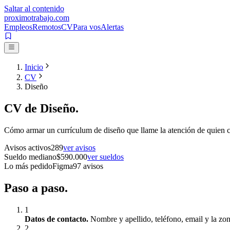
Saltar al contenido
proximotrabajo
.com
Empleos
Remotos
CV
Para vos
Alertas
Inicio
CV
Diseño
CV de
Diseño
.
Cómo armar un currículum de
diseño
que llame la atención de quien c
Avisos activos
289
ver avisos
Sueldo mediano
$
590.000
ver sueldos
Lo más pedido
Figma
97
avisos
Paso a
paso.
1
Datos de contacto
.
Nombre y apellido, teléfono, email y la zon
2