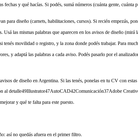
 las fechas y qué hacías. Si podés, sumá números (cuánta gente, cuánta 
van para diseño (carnets, habilitaciones, cursos). Si recién empezás, pon
s. Usá las mismas palabras que aparecen en los avisos de diseño (mirá la
si tenés movilidad o registro, y la zona donde podés trabajar. Para muc
rores, y adaptá las palabras a cada aviso. Podés pasarlo por el analizador
 avisos de
diseño
en Argentina. Si las tenés, ponelas en tu CV con estas
n al detalle
49
Illustrator
47
AutoCAD
42
Comunicación
37
Adobe Creativ
ejorar y qué te falta para este puesto.
ño
: así no quedás afuera en el primer filtro.