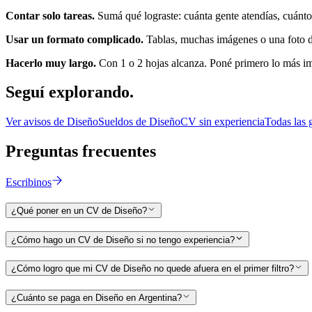
Contar solo tareas.
Sumá qué lograste: cuánta gente atendías, cuánto 
Usar un formato complicado.
Tablas, muchas imágenes o una foto de
Hacerlo muy largo.
Con 1 o 2 hojas alcanza. Poné primero lo más i
Seguí
explorando.
Ver avisos de
Diseño
Sueldos de
Diseño
CV sin experiencia
Todas las 
Preguntas
frecuentes
Escribinos
¿Qué poner en un CV de Diseño?
¿Cómo hago un CV de Diseño si no tengo experiencia?
¿Cómo logro que mi CV de Diseño no quede afuera en el primer filtro?
¿Cuánto se paga en Diseño en Argentina?