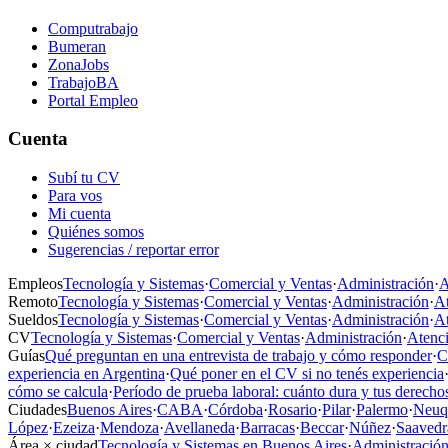
Computrabajo
Bumeran
ZonaJobs
TrabajoBA
Portal Empleo
Cuenta
Subí tu CV
Para vos
Mi cuenta
Quiénes somos
Sugerencias / reportar error
Empleos
Tecnología y Sistemas
·
Comercial y Ventas
·
Administración
·
A
Remoto
Tecnología y Sistemas
·
Comercial y Ventas
·
Administración
·
At
Sueldos
Tecnología y Sistemas
·
Comercial y Ventas
·
Administración
·
At
CV
Tecnología y Sistemas
·
Comercial y Ventas
·
Administración
·
Atenci
Guías
Qué preguntan en una entrevista de trabajo y cómo responder
·
C
experiencia en Argentina
·
Qué poner en el CV si no tenés experiencia
cómo se calcula
·
Período de prueba laboral: cuánto dura y tus derecho
Ciudades
Buenos Aires
·
CABA
·
Córdoba
·
Rosario
·
Pilar
·
Palermo
·
Neuq
López
·
Ezeiza
·
Mendoza
·
Avellaneda
·
Barracas
·
Beccar
·
Núñez
·
Saavedr
Área × ciudad
Tecnología y Sistemas en Buenos Aires
·
Administración