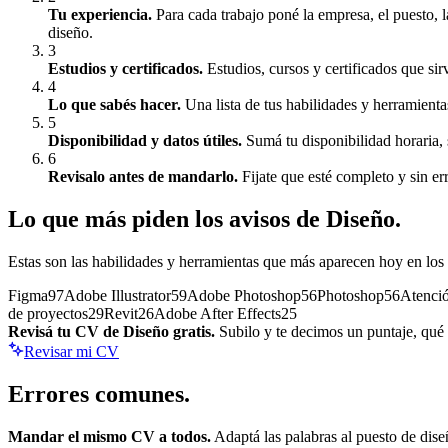
Tu experiencia
.
Para cada trabajo poné la empresa, el puesto,
diseño.
3
Estudios y certificados
.
Estudios, cursos y certificados que sir
4
Lo que sabés hacer
.
Una lista de tus habilidades y herramienta
5
Disponibilidad y datos útiles
.
Sumá tu disponibilidad horaria, 
6
Revisalo antes de mandarlo
.
Fijate que esté completo y sin er
Lo que más piden los avisos de
Diseño
.
Estas son las habilidades y herramientas que más aparecen hoy en los
Figma
97
Adobe Illustrator
59
Adobe Photoshop
56
Photoshop
56
Atenció
de proyectos
29
Revit
26
Adobe After Effects
25
Revisá tu CV de
Diseño
gratis.
Subilo y te decimos un puntaje, qué m
Revisar mi CV
Errores
comunes.
Mandar el mismo CV a todos.
Adaptá las palabras al puesto de
dise