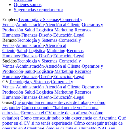
Quiénes somos
Sugerencias / reportar error
Empleos
Tecnología y Sistemas
·
Comercial y
Ventas
·
Administración
·
Atención al Cliente
·
Operarios y
Producción
·
Salud
·
Logística
·
Marketing
·
Recursos
Humanos
·
Finanzas
·
Diseño
·
Educación
·
Legal
Remoto
Tecnología y Sistemas
·
Comercial y
Ventas
·
Administración
·
Atención al
Cliente
·
Salud
·
Logística
·
Marketing
·
Recursos
Humanos
·
Finanzas
·
Diseño
·
Educación
·
Legal
Sueldos
Tecnología y Sistemas
·
Comercial y
Ventas
·
Administración
·
Atención al Cliente
·
Operarios y
Producción
·
Salud
·
Logística
·
Marketing
·
Recursos
Humanos
·
Finanzas
·
Diseño
·
Educación
·
Legal
CV
Tecnología y Sistemas
·
Comercial y
Ventas
·
Administración
·
Atención al Cliente
·
Operarios y
Producción
·
Salud
·
Logística
·
Marketing
·
Recursos
Humanos
·
Finanzas
·
Diseño
·
Educación
·
Legal
Guías
Qué preguntan en una entrevista de trabajo y cómo
responder
·
Cómo responder “hablame de vos” en una
entrevista
·
Errores en el CV que te dejan afuera (y cómo
evitarlos)
·
Cómo conseguir trabajo sin experiencia en Argentina
·
Qué
poner en el CV si no tenés experiencia
·
Cómo conseguir trabajo de
operario en Argentina
·
Cómo se calcula el aguinaldo (SAC) en