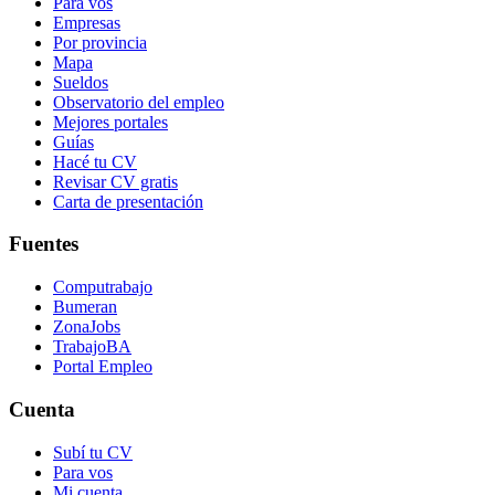
Para vos
Empresas
Por provincia
Mapa
Sueldos
Observatorio del empleo
Mejores portales
Guías
Hacé tu CV
Revisar CV gratis
Carta de presentación
Fuentes
Computrabajo
Bumeran
ZonaJobs
TrabajoBA
Portal Empleo
Cuenta
Subí tu CV
Para vos
Mi cuenta