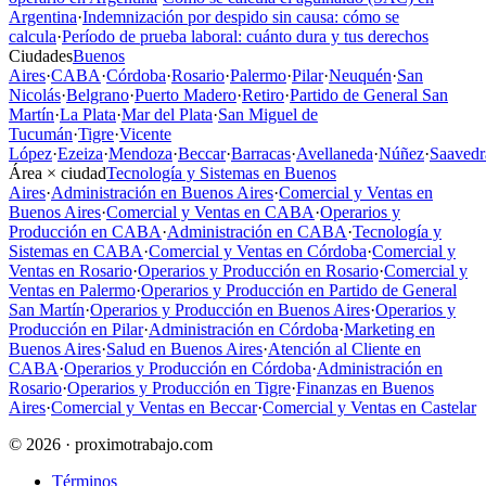
Argentina
·
Indemnización por despido sin causa: cómo se
calcula
·
Período de prueba laboral: cuánto dura y tus derechos
Ciudades
Buenos
Aires
·
CABA
·
Córdoba
·
Rosario
·
Palermo
·
Pilar
·
Neuquén
·
San
Nicolás
·
Belgrano
·
Puerto Madero
·
Retiro
·
Partido de General San
Martín
·
La Plata
·
Mar del Plata
·
San Miguel de
Tucumán
·
Tigre
·
Vicente
López
·
Ezeiza
·
Mendoza
·
Beccar
·
Barracas
·
Avellaneda
·
Núñez
·
Saavedr
Área × ciudad
Tecnología y Sistemas en Buenos
Aires
·
Administración en Buenos Aires
·
Comercial y Ventas en
Buenos Aires
·
Comercial y Ventas en CABA
·
Operarios y
Producción en CABA
·
Administración en CABA
·
Tecnología y
Sistemas en CABA
·
Comercial y Ventas en Córdoba
·
Comercial y
Ventas en Rosario
·
Operarios y Producción en Rosario
·
Comercial y
Ventas en Palermo
·
Operarios y Producción en Partido de General
San Martín
·
Operarios y Producción en Buenos Aires
·
Operarios y
Producción en Pilar
·
Administración en Córdoba
·
Marketing en
Buenos Aires
·
Salud en Buenos Aires
·
Atención al Cliente en
CABA
·
Operarios y Producción en Córdoba
·
Administración en
Rosario
·
Operarios y Producción en Tigre
·
Finanzas en Buenos
Aires
·
Comercial y Ventas en Beccar
·
Comercial y Ventas en Castelar
© 2026 · proximotrabajo.com
Términos