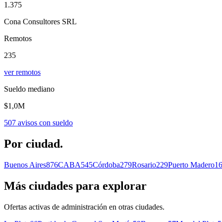
1.375
Cona Consultores SRL
Remotos
235
ver remotos
Sueldo mediano
$1,0M
507
avisos con sueldo
Por
ciudad.
Buenos Aires
876
CABA
545
Córdoba
279
Rosario
229
Puerto Madero
1
Más ciudades para explorar
Ofertas activas de
administración
en otras ciudades.