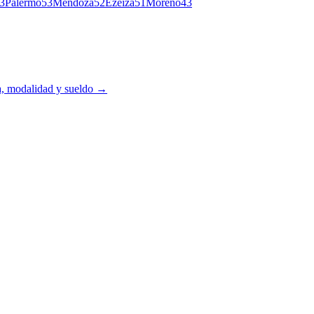
3
Palermo
53
Mendoza
52
Ezeiza
51
Moreno
43
ia, modalidad y sueldo →