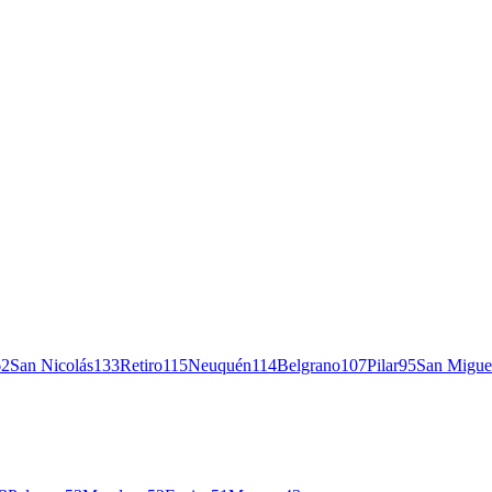
62
San Nicolás
133
Retiro
115
Neuquén
114
Belgrano
107
Pilar
95
San Migue