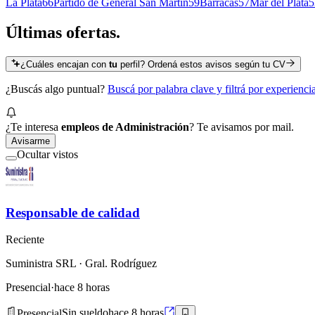
La Plata
66
Partido de General San Martín
59
Barracas
57
Mar del Plata
5
Últimas
ofertas.
¿Cuáles encajan con
tu
perfil? Ordená estos avisos según tu CV
¿Buscás algo puntual?
Buscá por palabra clave y filtrá por experienc
¿Te interesa
empleos de Administración
? Te avisamos por mail.
Avisarme
Ocultar vistos
Responsable de calidad
Reciente
Suministra SRL
· Gral. Rodríguez
Presencial
·
hace 8 horas
Presencial
Sin sueldo
hace 8 horas