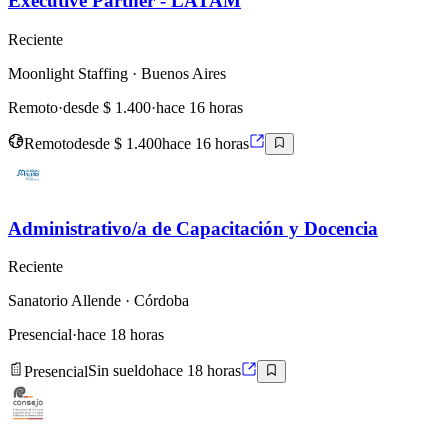
Executive Partner - LATAM
Reciente
Moonlight Staffing
· Buenos Aires
Remoto
·
desde $ 1.400
·
hace 16 horas
Remoto
desde $ 1.400
hace 16 horas
Administrativo/a de Capacitación y Docencia
Reciente
Sanatorio Allende
· Córdoba
Presencial
·
hace 18 horas
Presencial
Sin sueldo
hace 18 horas