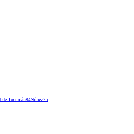
l de Tucumán
84
Núñez
75