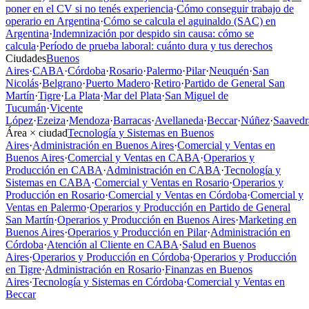
poner en el CV si no tenés experiencia
·
Cómo conseguir trabajo de
operario en Argentina
·
Cómo se calcula el aguinaldo (SAC) en
Argentina
·
Indemnización por despido sin causa: cómo se
calcula
·
Período de prueba laboral: cuánto dura y tus derechos
Ciudades
Buenos
Aires
·
CABA
·
Córdoba
·
Rosario
·
Palermo
·
Pilar
·
Neuquén
·
San
Nicolás
·
Belgrano
·
Puerto Madero
·
Retiro
·
Partido de General San
Martín
·
Tigre
·
La Plata
·
Mar del Plata
·
San Miguel de
Tucumán
·
Vicente
López
·
Ezeiza
·
Mendoza
·
Barracas
·
Avellaneda
·
Beccar
·
Núñez
·
Saavedr
Área × ciudad
Tecnología y Sistemas en Buenos
Aires
·
Administración en Buenos Aires
·
Comercial y Ventas en
Buenos Aires
·
Comercial y Ventas en CABA
·
Operarios y
Producción en CABA
·
Administración en CABA
·
Tecnología y
Sistemas en CABA
·
Comercial y Ventas en Rosario
·
Operarios y
Producción en Rosario
·
Comercial y Ventas en Córdoba
·
Comercial y
Ventas en Palermo
·
Operarios y Producción en Partido de General
San Martín
·
Operarios y Producción en Buenos Aires
·
Marketing en
Buenos Aires
·
Operarios y Producción en Pilar
·
Administración en
Córdoba
·
Atención al Cliente en CABA
·
Salud en Buenos
Aires
·
Operarios y Producción en Córdoba
·
Operarios y Producción
en Tigre
·
Administración en Rosario
·
Finanzas en Buenos
Aires
·
Tecnología y Sistemas en Córdoba
·
Comercial y Ventas en
Beccar