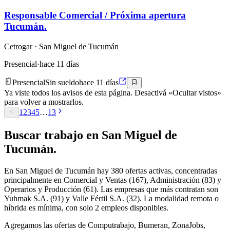
Responsable Comercial / Próxima apertura
Tucumán.
Cetrogar
· San Miguel de Tucumán
Presencial
·
hace 11 días
Presencial
Sin sueldo
hace 11 días
Ya viste todos los avisos de esta página. Desactivá «Ocultar vistos»
para volver a mostrarlos.
1
2
3
4
5
…
13
Buscar
trabajo en
San Miguel de
Tucumán
.
En San Miguel de Tucumán hay 380 ofertas activas, concentradas
principalmente en Comercial y Ventas (167), Administración (83) y
Operarios y Producción (61). Las empresas que más contratan son
Yuhmak S.A. (91) y Valle Fértil S.A. (32). La modalidad remota o
híbrida es mínima, con solo 2 empleos disponibles.
Agregamos las ofertas de Computrabajo, Bumeran, ZonaJobs,