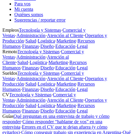
Para vos
Mi cuenta
Quiénes somos
Sugerencias / reportar error
Empleos
Tecnología y Sistemas
·
Comercial y
Ventas
·
Administración
·
Atención al Cliente
·
Operarios y
Producción
·
Salud
·
Logística
·
Marketing
·
Recursos
Humanos
·
Finanzas
·
Diseño
·
Educación
·
Legal
Remoto
Tecnología y Sistemas
·
Comercial y
Ventas
·
Administración
·
Atención al
Cliente
·
Salud
·
Logística
·
Marketing
·
Recursos
Humanos
·
Finanzas
·
Diseño
·
Educación
·
Legal
Sueldos
Tecnología y Sistemas
·
Comercial y
Ventas
·
Administración
·
Atención al Cliente
·
Operarios y
Producción
·
Salud
·
Logística
·
Marketing
·
Recursos
Humanos
·
Finanzas
·
Diseño
·
Educación
·
Legal
CV
Tecnología y Sistemas
·
Comercial y
Ventas
·
Administración
·
Atención al Cliente
·
Operarios y
Producción
·
Salud
·
Logística
·
Marketing
·
Recursos
Humanos
·
Finanzas
·
Diseño
·
Educación
·
Legal
Guías
Qué preguntan en una entrevista de trabajo y cómo
responder
·
Cómo responder “hablame de vos” en una
entrevista
·
Errores en el CV que te dejan afuera (y cómo
evitarlos)
·
Cómo conseguir trabajo sin experiencia en Argentina
·
Qué