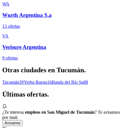
WA
Wurth Argentina S.a
13
oferta
s
VA
Verisure Argentina
9
oferta
s
Otras ciudades en
Tucumán
.
Tucumán
39
Yerba Buena
16
Banda del Río Salí
8
Últimas
ofertas.
¿Te interesa
empleos en San Miguel de Tucumán
? Te avisamos
por mail.
Avisarme