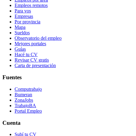
Empleos remotos
Para vos
Empresas
Por provincia
Mapa
Sueldos
Observatorio del empleo
Mejores portales
Guías
Hacé tu CV
Revisar CV gratis
Carta de presentación
Fuentes
Computrabajo
Bumeran
ZonaJobs
TrabajoBA
Portal Empleo
Cuenta
Subí tu CV