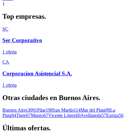
1
Top
empresas.
SC
Ser Corporativo
1
oferta
CA
Corporacion Asistencial S.A.
1
oferta
Otras ciudades en
Buenos Aires
.
Buenos Aires
3091
Pilar
198
San Martín
114
Mar del Plata
99
La
Plata
94
Tigre
67
Munro
67
Vicente López
60
Avellaneda
57
Ezeiza
56
Últimas
ofertas.