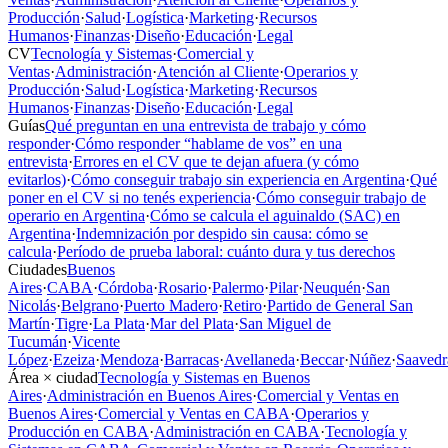
Producción
·
Salud
·
Logística
·
Marketing
·
Recursos
Humanos
·
Finanzas
·
Diseño
·
Educación
·
Legal
CV
Tecnología y Sistemas
·
Comercial y
Ventas
·
Administración
·
Atención al Cliente
·
Operarios y
Producción
·
Salud
·
Logística
·
Marketing
·
Recursos
Humanos
·
Finanzas
·
Diseño
·
Educación
·
Legal
Guías
Qué preguntan en una entrevista de trabajo y cómo
responder
·
Cómo responder “hablame de vos” en una
entrevista
·
Errores en el CV que te dejan afuera (y cómo
evitarlos)
·
Cómo conseguir trabajo sin experiencia en Argentina
·
Qué
poner en el CV si no tenés experiencia
·
Cómo conseguir trabajo de
operario en Argentina
·
Cómo se calcula el aguinaldo (SAC) en
Argentina
·
Indemnización por despido sin causa: cómo se
calcula
·
Período de prueba laboral: cuánto dura y tus derechos
Ciudades
Buenos
Aires
·
CABA
·
Córdoba
·
Rosario
·
Palermo
·
Pilar
·
Neuquén
·
San
Nicolás
·
Belgrano
·
Puerto Madero
·
Retiro
·
Partido de General San
Martín
·
Tigre
·
La Plata
·
Mar del Plata
·
San Miguel de
Tucumán
·
Vicente
López
·
Ezeiza
·
Mendoza
·
Barracas
·
Avellaneda
·
Beccar
·
Núñez
·
Saavedr
Área × ciudad
Tecnología y Sistemas en Buenos
Aires
·
Administración en Buenos Aires
·
Comercial y Ventas en
Buenos Aires
·
Comercial y Ventas en CABA
·
Operarios y
Producción en CABA
·
Administración en CABA
·
Tecnología y