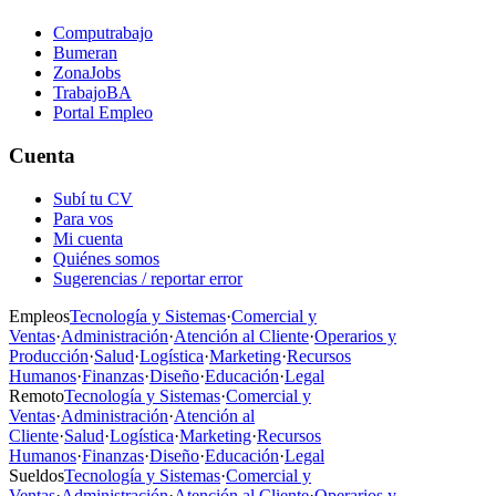
Computrabajo
Bumeran
ZonaJobs
TrabajoBA
Portal Empleo
Cuenta
Subí tu CV
Para vos
Mi cuenta
Quiénes somos
Sugerencias / reportar error
Empleos
Tecnología y Sistemas
·
Comercial y
Ventas
·
Administración
·
Atención al Cliente
·
Operarios y
Producción
·
Salud
·
Logística
·
Marketing
·
Recursos
Humanos
·
Finanzas
·
Diseño
·
Educación
·
Legal
Remoto
Tecnología y Sistemas
·
Comercial y
Ventas
·
Administración
·
Atención al
Cliente
·
Salud
·
Logística
·
Marketing
·
Recursos
Humanos
·
Finanzas
·
Diseño
·
Educación
·
Legal
Sueldos
Tecnología y Sistemas
·
Comercial y
Ventas
·
Administración
·
Atención al Cliente
·
Operarios y