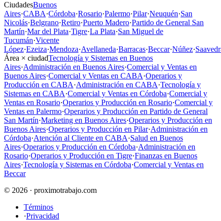
Ciudades
Buenos
Aires
·
CABA
·
Córdoba
·
Rosario
·
Palermo
·
Pilar
·
Neuquén
·
San
Nicolás
·
Belgrano
·
Retiro
·
Puerto Madero
·
Partido de General San
Martín
·
Mar del Plata
·
Tigre
·
La Plata
·
San Miguel de
Tucumán
·
Vicente
López
·
Ezeiza
·
Mendoza
·
Avellaneda
·
Barracas
·
Beccar
·
Núñez
·
Saavedr
Área × ciudad
Tecnología y Sistemas en Buenos
Aires
·
Administración en Buenos Aires
·
Comercial y Ventas en
Buenos Aires
·
Comercial y Ventas en CABA
·
Operarios y
Producción en CABA
·
Administración en CABA
·
Tecnología y
Sistemas en CABA
·
Comercial y Ventas en Córdoba
·
Comercial y
Ventas en Rosario
·
Operarios y Producción en Rosario
·
Comercial y
Ventas en Palermo
·
Operarios y Producción en Partido de General
San Martín
·
Marketing en Buenos Aires
·
Operarios y Producción en
Buenos Aires
·
Operarios y Producción en Pilar
·
Administración en
Córdoba
·
Atención al Cliente en CABA
·
Salud en Buenos
Aires
·
Operarios y Producción en Córdoba
·
Administración en
Rosario
·
Operarios y Producción en Tigre
·
Finanzas en Buenos
Aires
·
Tecnología y Sistemas en Córdoba
·
Comercial y Ventas en
Beccar
© 2026 · proximotrabajo.com
Términos
·
Privacidad