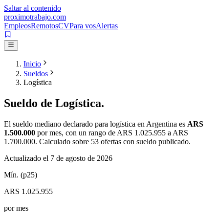
Saltar al contenido
proximotrabajo
.com
Empleos
Remotos
CV
Para vos
Alertas
Inicio
Sueldos
Logística
Sueldo de
Logística
.
El sueldo mediano declarado para
logística
en Argentina es
ARS
1.500.000
por mes
, con un rango de
ARS 1.025.955
a
ARS
1.700.000
. Calculado sobre
53
ofertas con sueldo publicado.
Actualizado el
7 de agosto de 2026
Mín. (p25)
ARS 1.025.955
por mes