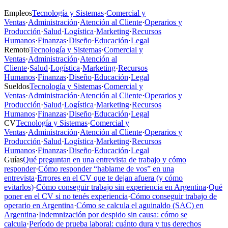
Empleos
Tecnología y Sistemas
·
Comercial y
Ventas
·
Administración
·
Atención al Cliente
·
Operarios y
Producción
·
Salud
·
Logística
·
Marketing
·
Recursos
Humanos
·
Finanzas
·
Diseño
·
Educación
·
Legal
Remoto
Tecnología y Sistemas
·
Comercial y
Ventas
·
Administración
·
Atención al
Cliente
·
Salud
·
Logística
·
Marketing
·
Recursos
Humanos
·
Finanzas
·
Diseño
·
Educación
·
Legal
Sueldos
Tecnología y Sistemas
·
Comercial y
Ventas
·
Administración
·
Atención al Cliente
·
Operarios y
Producción
·
Salud
·
Logística
·
Marketing
·
Recursos
Humanos
·
Finanzas
·
Diseño
·
Educación
·
Legal
CV
Tecnología y Sistemas
·
Comercial y
Ventas
·
Administración
·
Atención al Cliente
·
Operarios y
Producción
·
Salud
·
Logística
·
Marketing
·
Recursos
Humanos
·
Finanzas
·
Diseño
·
Educación
·
Legal
Guías
Qué preguntan en una entrevista de trabajo y cómo
responder
·
Cómo responder “hablame de vos” en una
entrevista
·
Errores en el CV que te dejan afuera (y cómo
evitarlos)
·
Cómo conseguir trabajo sin experiencia en Argentina
·
Qué
poner en el CV si no tenés experiencia
·
Cómo conseguir trabajo de
operario en Argentina
·
Cómo se calcula el aguinaldo (SAC) en
Argentina
·
Indemnización por despido sin causa: cómo se
calcula
·
Período de prueba laboral: cuánto dura y tus derechos