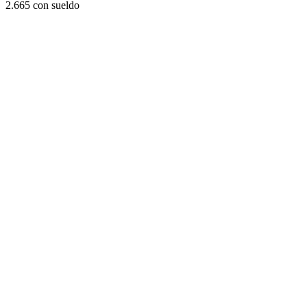
2.665 con sueldo
40.300
4.577
24
749
Operarios
11.082
ARS
900.000
Finanzas
Diseño
8%
Buenos Aires
Buenos Aires
Demanda laboral por área profesional: avisos
activos y porcentaje del total.