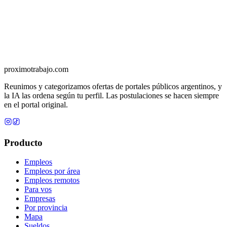
primera edición
Próximo Trabajo
Licencia de datos
Registro de correcciones
proximotrabajo
.com
Reunimos y categorizamos ofertas de portales públicos argentinos, y
la IA las ordena según tu perfil. Las postulaciones se hacen siempre
en el portal original.
Producto
Empleos
Empleos por área
Empleos remotos
Para vos
Empresas
Por provincia
Mapa
Sueldos