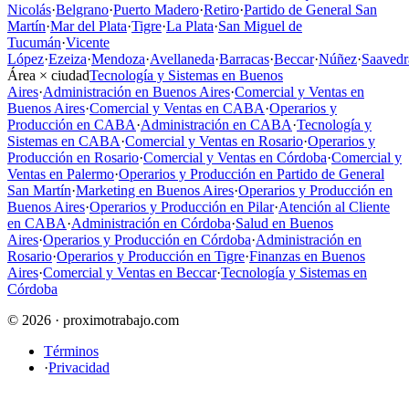
Nicolás
·
Belgrano
·
Puerto Madero
·
Retiro
·
Partido de General San
Martín
·
Mar del Plata
·
Tigre
·
La Plata
·
San Miguel de
Tucumán
·
Vicente
López
·
Ezeiza
·
Mendoza
·
Avellaneda
·
Barracas
·
Beccar
·
Núñez
·
Saavedr
Área × ciudad
Tecnología y Sistemas en Buenos
Aires
·
Administración en Buenos Aires
·
Comercial y Ventas en
Buenos Aires
·
Comercial y Ventas en CABA
·
Operarios y
Producción en CABA
·
Administración en CABA
·
Tecnología y
Sistemas en CABA
·
Comercial y Ventas en Rosario
·
Operarios y
Producción en Rosario
·
Comercial y Ventas en Córdoba
·
Comercial y
Ventas en Palermo
·
Operarios y Producción en Partido de General
San Martín
·
Marketing en Buenos Aires
·
Operarios y Producción en
Buenos Aires
·
Operarios y Producción en Pilar
·
Atención al Cliente
en CABA
·
Administración en Córdoba
·
Salud en Buenos
Aires
·
Operarios y Producción en Córdoba
·
Administración en
Rosario
·
Operarios y Producción en Tigre
·
Finanzas en Buenos
Aires
·
Comercial y Ventas en Beccar
·
Tecnología y Sistemas en
Córdoba
© 2026 · proximotrabajo.com
Términos
·
Privacidad