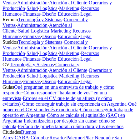
Ventas
·
Administración
·
Atención al Cliente
·
Operarios y
Producción
·
Salud
·
Logística
·
Marketing
·
Recursos
Humanos
·
Finanzas
·
Diseño
·
Educación
·
Legal
Remoto
Tecnología y Sistemas
·
Comercial y
Ventas
·
Administración
·
Atención al
Cliente
·
Salud
·
Logística
·
Marketing
·
Recursos
Humanos
·
Finanzas
·
Diseño
·
Educación
·
Legal
Sueldos
Tecnología y Sistemas
·
Comercial y
Ventas
·
Administración
·
Atención al Cliente
·
Operarios y
Producción
·
Salud
·
Logística
·
Marketing
·
Recursos
Humanos
·
Finanzas
·
Diseño
·
Educación
·
Legal
CV
Tecnología y Sistemas
·
Comercial y
Ventas
·
Administración
·
Atención al Cliente
·
Operarios y
Producción
·
Salud
·
Logística
·
Marketing
·
Recursos
Humanos
·
Finanzas
·
Diseño
·
Educación
·
Legal
Guías
Qué preguntan en una entrevista de trabajo y cómo
responder
·
Cómo responder “hablame de vos” en una
entrevista
·
Errores en el CV que te dejan afuera (y cómo
evitarlos)
·
Cómo conseguir trabajo sin experiencia en Argentina
·
Qué
poner en el CV si no tenés experiencia
·
Cómo conseguir trabajo de
operario en Argentina
·
Cómo se calcula el aguinaldo (SAC) en
Argentina
·
Indemnización por despido sin causa: cómo se
calcula
·
Período de prueba laboral: cuánto dura y tus derechos
Ciudades
Buenos
Aires
·
CABA
·
Córdoba
·
Rosario
·
Palermo
·
Pilar
·
Neuquén
·
San