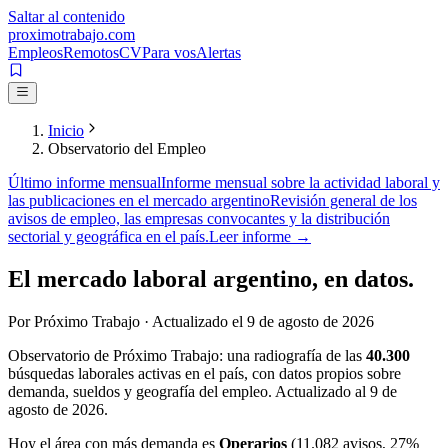
Saltar al contenido
proximotrabajo
.com
Empleos
Remotos
CV
Para vos
Alertas
Inicio
Observatorio del Empleo
Último informe mensual
Informe mensual sobre la actividad laboral y
las publicaciones en el mercado argentino
Revisión general de los
avisos de empleo, las empresas convocantes y la distribución
sectorial y geográfica en el país.
Leer informe →
El mercado laboral argentino,
en datos.
Por Próximo Trabajo · Actualizado el
9 de agosto de 2026
Observatorio de Próximo Trabajo: una radiografía de las
40.300
búsquedas laborales activas en el país, con datos propios sobre
demanda, sueldos y geografía del empleo. Actualizado al
9 de
agosto de 2026
.
Hoy el área con más demanda es
Operarios
(
11.082
avisos
, 27%