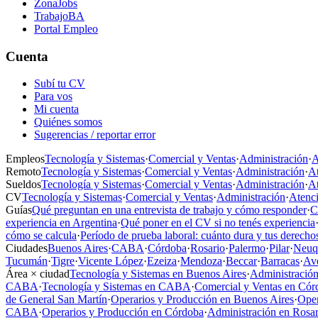
ZonaJobs
TrabajoBA
Portal Empleo
Cuenta
Subí tu CV
Para vos
Mi cuenta
Quiénes somos
Sugerencias / reportar error
Empleos
Tecnología y Sistemas
·
Comercial y Ventas
·
Administración
·
A
Remoto
Tecnología y Sistemas
·
Comercial y Ventas
·
Administración
·
At
Sueldos
Tecnología y Sistemas
·
Comercial y Ventas
·
Administración
·
At
CV
Tecnología y Sistemas
·
Comercial y Ventas
·
Administración
·
Atenci
Guías
Qué preguntan en una entrevista de trabajo y cómo responder
·
C
experiencia en Argentina
·
Qué poner en el CV si no tenés experiencia
cómo se calcula
·
Período de prueba laboral: cuánto dura y tus derecho
Ciudades
Buenos Aires
·
CABA
·
Córdoba
·
Rosario
·
Palermo
·
Pilar
·
Neuq
Tucumán
·
Tigre
·
Vicente López
·
Ezeiza
·
Mendoza
·
Beccar
·
Barracas
·
Av
Área × ciudad
Tecnología y Sistemas en Buenos Aires
·
Administración
CABA
·
Tecnología y Sistemas en CABA
·
Comercial y Ventas en Cór
de General San Martín
·
Operarios y Producción en Buenos Aires
·
Oper
CABA
·
Operarios y Producción en Córdoba
·
Administración en Rosar