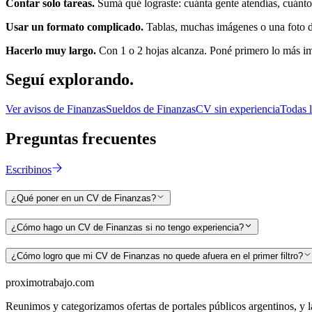
Contar solo tareas.
Sumá qué lograste: cuánta gente atendías, cuánto 
Usar un formato complicado.
Tablas, muchas imágenes o una foto de
Hacerlo muy largo.
Con 1 o 2 hojas alcanza. Poné primero lo más i
Seguí
explorando.
Ver avisos de
Finanzas
Sueldos de
Finanzas
CV sin experiencia
Todas 
Preguntas
frecuentes
Escribinos
¿Qué poner en un CV de Finanzas?
¿Cómo hago un CV de Finanzas si no tengo experiencia?
¿Cómo logro que mi CV de Finanzas no quede afuera en el primer filtro?
proximotrabajo
.com
Reunimos y categorizamos ofertas de portales públicos argentinos, y la