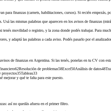
van para finanzas (carnets, habilitaciones, cursos). Si recién empezás, p
s. Usá las mismas palabras que aparecen en los avisos de finanzas (mirá l
si tenés movilidad o registro, y la zona donde podés trabajar. Para much
rores, y adaptá las palabras a cada aviso. Podés pasarlo por el analizador
 avisos de
finanzas
en Argentina. Si las tenés, ponelas en tu CV con est
financiero
62
Resolución de problemas
58
Excel
50
Análisis de datos
48
Tra
e proyectos
35
Tableau
33
é mejorar y qué te falta para este puesto.
nzas
: así no quedás afuera en el primer filtro.