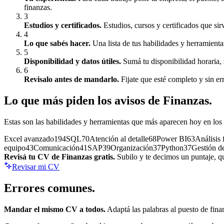
finanzas.
3
Estudios y certificados
.
Estudios, cursos y certificados que sir
4
Lo que sabés hacer
.
Una lista de tus habilidades y herramienta
5
Disponibilidad y datos útiles
.
Sumá tu disponibilidad horaria, 
6
Revisalo antes de mandarlo
.
Fijate que esté completo y sin er
Lo que más piden los avisos de
Finanzas
.
Estas son las habilidades y herramientas que más aparecen hoy en los
Excel avanzado
194
SQL
70
Atención al detalle
68
Power BI
63
Análisis 
equipo
43
Comunicación
41
SAP
39
Organización
37
Python
37
Gestión d
Revisá tu CV de
Finanzas
gratis.
Subilo y te decimos un puntaje, qu
Revisar mi CV
Errores
comunes.
Mandar el mismo CV a todos.
Adaptá las palabras al puesto de
fina