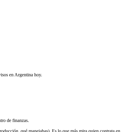
visos en Argentina hoy.
tro de finanzas.
producción, qué manejabas). Es lo que más mira quien contrata en