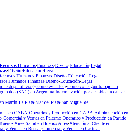
Recursos Humanos
·
Finanzas
·
Diseño
·
Educación
·
Legal
nzas
·
Diseño
·
Educación
·
Legal
Recursos Humanos
·
Finanzas
·
Diseño
·
Educación
·
Legal
rsos Humanos
·
Finanzas
·
Diseño
·
Educación
·
Legal
e te dejan afuera (y cómo evitarlos)
·
Cómo conseguir trabajo sin
aguinaldo (SAC) en Argentina
·
Indemnización por despido sin causa:
an Martín
·
La Plata
·
Mar del Plata
·
San Miguel de
entas en CABA
·
Operarios y Producción en CABA
·
Administración en
o
·
Comercial y Ventas en Palermo
·
Operarios y Producción en Partido
Buenos Aires
·
Salud en Buenos Aires
·
Atención al Cliente en
al y Ventas en Beccar
·
Comercial y Ventas en Castelar