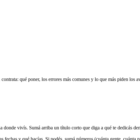
 contrata: qué poner, los errores más comunes y lo que más piden los a
a donde vivís. Sumá arriba un título corto que diga a qué te dedicás den
 las fechas y qué hacías. Si podés, sumá números (cuánta gente, cuánta 