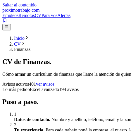
Saltar al contenido
proximotrabajo
.com
Empleos
Remotos
CV
Para vos
Alertas
Inicio
CV
Finanzas
CV de
Finanzas
.
Cómo armar un currículum de
finanzas
que llame la atención de quien
Avisos activos
401
ver avisos
Lo más pedido
Excel avanzado
194
avisos
Paso a
paso.
1
Datos de contacto
.
Nombre y apellido, teléfono, email y la zon
2
Tu experiencia
.
Para cada trabajo poné la empresa, el puesto,