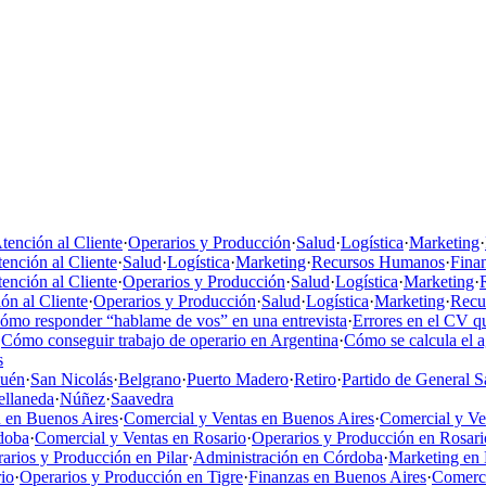
tención al Cliente
·
Operarios y Producción
·
Salud
·
Logística
·
Marketing
·
ención al Cliente
·
Salud
·
Logística
·
Marketing
·
Recursos Humanos
·
Fina
ención al Cliente
·
Operarios y Producción
·
Salud
·
Logística
·
Marketing
·
ón al Cliente
·
Operarios y Producción
·
Salud
·
Logística
·
Marketing
·
Recu
ómo responder “hablame de vos” en una entrevista
·
Errores en el CV qu
·
Cómo conseguir trabajo de operario en Argentina
·
Cómo se calcula el 
s
uén
·
San Nicolás
·
Belgrano
·
Puerto Madero
·
Retiro
·
Partido de General S
ellaneda
·
Núñez
·
Saavedra
 en Buenos Aires
·
Comercial y Ventas en Buenos Aires
·
Comercial y V
doba
·
Comercial y Ventas en Rosario
·
Operarios y Producción en Rosari
arios y Producción en Pilar
·
Administración en Córdoba
·
Marketing en 
io
·
Operarios y Producción en Tigre
·
Finanzas en Buenos Aires
·
Comerci