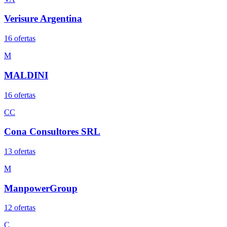
Verisure Argentina
16
oferta
s
M
MALDINI
16
oferta
s
CC
Cona Consultores SRL
13
oferta
s
M
ManpowerGroup
12
oferta
s
C