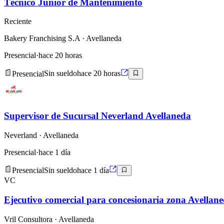
Técnico Junior de Mantenimiento
Reciente
Bakery Franchising S.A
· Avellaneda
Presencial
·
hace 20 horas
Presencial
Sin sueldo
hace 20 horas
Supervisor de Sucursal Neverland Avellaneda
Neverland
· Avellaneda
Presencial
·
hace 1 día
Presencial
Sin sueldo
hace 1 día
VC
Ejecutivo comercial para concesionaria zona Avellan
Vril Consultora
· Avellaneda