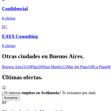
Confidencial
8
oferta
s
EC
EAYA Consulting
8
oferta
s
Otras ciudades en
Buenos Aires
.
Buenos Aires
3110
Pilar
200
San Martín
113
Mar del Plata
108
La Plata
96
Últimas
ofertas.
¿Te interesa
empleos en Avellaneda
? Te avisamos por mail.
Avisarme
BF