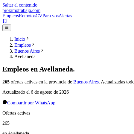
Saltar al contenido
proximotrabajo
.com
Empleos
Remotos
CV
Para vos
Alertas
Inicio
Empleos
Buenos Aires
Avellaneda
Empleos en
Avellaneda
.
265
ofertas activas
en la provincia de
Buenos Aires
. Actualizadas todo
Actualizado el
6 de agosto de 2026
Compartir por WhatsApp
Ofertas activas
265
en Avellaneda