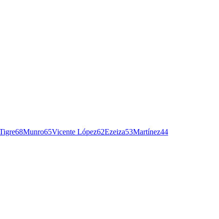
Tigre
68
Munro
65
Vicente López
62
Ezeiza
53
Martínez
44