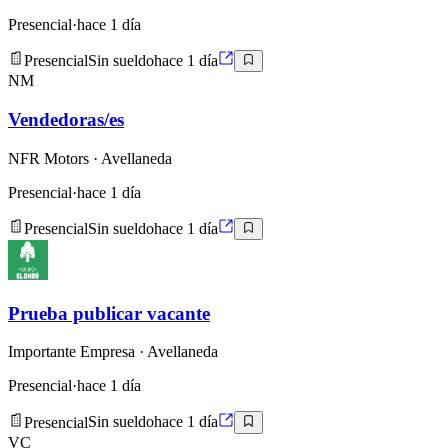
Presencial
·
hace 1 día
Presencial
Sin sueldo
hace 1 día
NM
Vendedoras/es
NFR Motors
· Avellaneda
Presencial
·
hace 1 día
Presencial
Sin sueldo
hace 1 día
Prueba publicar vacante
Importante Empresa
· Avellaneda
Presencial
·
hace 1 día
Presencial
Sin sueldo
hace 1 día
VC