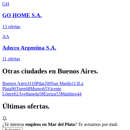
GH
GO HOME S.A.
13
oferta
s
AA
Adecco Argentina S.A.
11
oferta
s
Otras ciudades en
Buenos Aires
.
Buenos Aires
3110
Pilar
200
San Martín
113
La
Plata
96
Tigre
68
Munro
65
Vicente
López
62
Avellaneda
58
Ezeiza
53
Martínez
44
Últimas
ofertas.
¿Te interesa
empleos en Mar del Plata
? Te avisamos por mail.