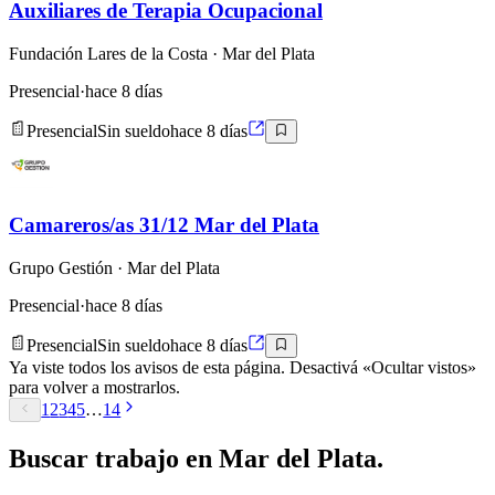
Auxiliares de Terapia Ocupacional
Fundación Lares de la Costa
· Mar del Plata
Presencial
·
hace 8 días
Presencial
Sin sueldo
hace 8 días
Camareros/as 31/12 Mar del Plata
Grupo Gestión
· Mar del Plata
Presencial
·
hace 8 días
Presencial
Sin sueldo
hace 8 días
Ya viste todos los avisos de esta página. Desactivá «Ocultar vistos»
para volver a mostrarlos.
1
2
3
4
5
…
14
Buscar
trabajo en
Mar del Plata
.