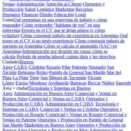
Ventas
·
Administración
·
Atención al Cliente
·
Operarios y
Producción
·
Salud
·
Logística
·
Marketing
·
Recursos
Humanos
·
Finanzas
·
Diseño
·
Educación
·
Legal
Guías
Qué preguntan en una entrevista de trabajo y cómo
responder
·
Cómo responder “hablame de vos” en una
entrevista
·
Errores en el CV que te dejan afuera (y cómo
evitarlos)
·
Cómo conseguir trabajo sin experiencia en Argentina
·
Qué
poner en el CV si no tenés experiencia
·
Cómo conseguir trabajo de
operario en Argentina
·
Cómo se calcula el aguinaldo (SAC) en
Argentina
·
Indemnización por despido sin causa: cómo se
calcula
·
Período de prueba laboral: cuánto dura y tus derechos
Ciudades
Buenos
Aires
·
CABA
·
Córdoba
·
Rosario
·
Pilar
·
Palermo
·
Neuquén
·
San
Nicolás
·
Belgrano
·
Retiro
·
Partido de General San Martín
·
Mar del
Plata
·
La Plata
·
Tigre
·
San Miguel de Tucumán
·
Vicente
López
·
Ezeiza
·
Mendoza
·
Avellaneda
·
Barracas
·
Beccar
·
Núñez
·
Saavedr
Área × ciudad
Tecnología y Sistemas en Buenos
Aires
·
Administración en Buenos Aires
·
Comercial y Ventas en
Buenos Aires
·
Comercial y Ventas en CABA
·
Operarios y
Producción en CABA
·
Administración en CABA
·
Tecnología y
Sistemas en CABA
·
Comercial y Ventas en Córdoba
·
Operarios y
Producción en Rosario
·
Comercial y Ventas en Rosario
·
Comercial y
Ventas en Palermo
·
Operarios y Producción en Partido de General
San Martín
·
Marketing en Buenos Aires
·
Operarios y Producción en
Buenos Aires
·
Operarios y Producción en Pilar
·
Administración en