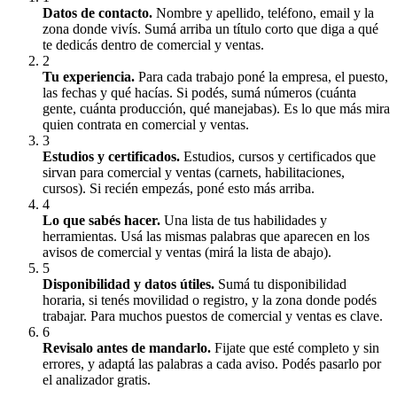
Datos de contacto
.
Nombre y apellido, teléfono, email y la
zona donde vivís. Sumá arriba un título corto que diga a qué
te dedicás dentro de comercial y ventas.
2
Tu experiencia
.
Para cada trabajo poné la empresa, el puesto,
las fechas y qué hacías. Si podés, sumá números (cuánta
gente, cuánta producción, qué manejabas). Es lo que más mira
quien contrata en comercial y ventas.
3
Estudios y certificados
.
Estudios, cursos y certificados que
sirvan para comercial y ventas (carnets, habilitaciones,
cursos). Si recién empezás, poné esto más arriba.
4
Lo que sabés hacer
.
Una lista de tus habilidades y
herramientas. Usá las mismas palabras que aparecen en los
avisos de comercial y ventas (mirá la lista de abajo).
5
Disponibilidad y datos útiles
.
Sumá tu disponibilidad
horaria, si tenés movilidad o registro, y la zona donde podés
trabajar. Para muchos puestos de comercial y ventas es clave.
6
Revisalo antes de mandarlo
.
Fijate que esté completo y sin
errores, y adaptá las palabras a cada aviso. Podés pasarlo por
el analizador gratis.