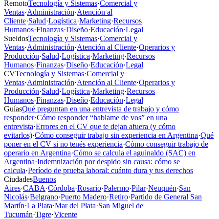
Remoto
Tecnología y Sistemas
·
Comercial y
Ventas
·
Administración
·
Atención al
Cliente
·
Salud
·
Logística
·
Marketing
·
Recursos
Humanos
·
Finanzas
·
Diseño
·
Educación
·
Legal
Sueldos
Tecnología y Sistemas
·
Comercial y
Ventas
·
Administración
·
Atención al Cliente
·
Operarios y
Producción
·
Salud
·
Logística
·
Marketing
·
Recursos
Humanos
·
Finanzas
·
Diseño
·
Educación
·
Legal
CV
Tecnología y Sistemas
·
Comercial y
Ventas
·
Administración
·
Atención al Cliente
·
Operarios y
Producción
·
Salud
·
Logística
·
Marketing
·
Recursos
Humanos
·
Finanzas
·
Diseño
·
Educación
·
Legal
Guías
Qué preguntan en una entrevista de trabajo y cómo
responder
·
Cómo responder “hablame de vos” en una
entrevista
·
Errores en el CV que te dejan afuera (y cómo
evitarlos)
·
Cómo conseguir trabajo sin experiencia en Argentina
·
Qué
poner en el CV si no tenés experiencia
·
Cómo conseguir trabajo de
operario en Argentina
·
Cómo se calcula el aguinaldo (SAC) en
Argentina
·
Indemnización por despido sin causa: cómo se
calcula
·
Período de prueba laboral: cuánto dura y tus derechos
Ciudades
Buenos
Aires
·
CABA
·
Córdoba
·
Rosario
·
Palermo
·
Pilar
·
Neuquén
·
San
Nicolás
·
Belgrano
·
Puerto Madero
·
Retiro
·
Partido de General San
Martín
·
La Plata
·
Mar del Plata
·
San Miguel de
Tucumán
·
Tigre
·
Vicente