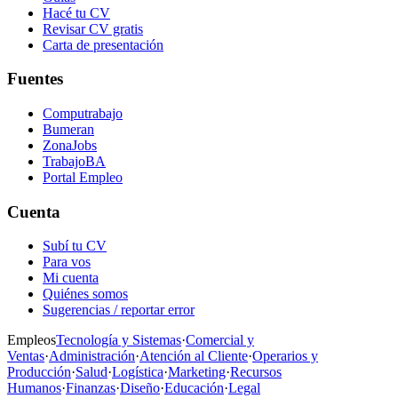
Hacé tu CV
Revisar CV gratis
Carta de presentación
Fuentes
Computrabajo
Bumeran
ZonaJobs
TrabajoBA
Portal Empleo
Cuenta
Subí tu CV
Para vos
Mi cuenta
Quiénes somos
Sugerencias / reportar error
Empleos
Tecnología y Sistemas
·
Comercial y
Ventas
·
Administración
·
Atención al Cliente
·
Operarios y
Producción
·
Salud
·
Logística
·
Marketing
·
Recursos
Humanos
·
Finanzas
·
Diseño
·
Educación
·
Legal