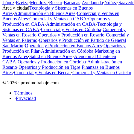
López
·
Ezeiza
·
Mendoza
·
Beccar
·
Barracas
·
Avellaneda
·
Núñez
·
Saavedr
Área × ciudad
Tecnología y Sistemas en Buenos
Aires
·
Administración en Buenos Aires
·
Comercial y Ventas en
Buenos Aires
·
Comercial y Ventas en CABA
·
Operarios y
Producción en CABA
·
Administración en CABA
·
Tecnología y
Sistemas en CABA
·
Comercial y Ventas en Córdoba
·
Comercial y
Ventas en Rosario
·
Operarios y Producción en Rosario
·
Comercial y
Ventas en Palermo
·
Operarios y Producción en Partido de General
San Martín
·
Operarios y Producción en Buenos Aires
·
Operarios y
Producción en Pilar
·
Administración en Córdoba
·
Marketing en
Buenos Aires
·
Salud en Buenos Aires
·
Atención al Cliente en
CABA
·
Operarios y Producción en Córdoba
·
Administración en
Rosario
·
Operarios y Producción en Tigre
·
Finanzas en Buenos
Aires
·
Comercial y Ventas en Beccar
·
Comercial y Ventas en Castelar
© 2026 · proximotrabajo.com
Términos
·
Privacidad