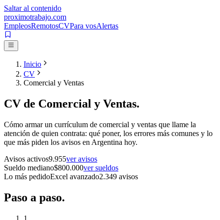
Saltar al contenido
proximotrabajo
.com
Empleos
Remotos
CV
Para vos
Alertas
Inicio
CV
Comercial y Ventas
CV de
Comercial y Ventas
.
Cómo armar un currículum de
comercial y ventas
que llame la
atención de quien contrata: qué poner, los errores más comunes y lo
que más piden los avisos en Argentina hoy.
Avisos activos
9.955
ver avisos
Sueldo mediano
$
800.000
ver sueldos
Lo más pedido
Excel avanzado
2.349
avisos
Paso a
paso.
1