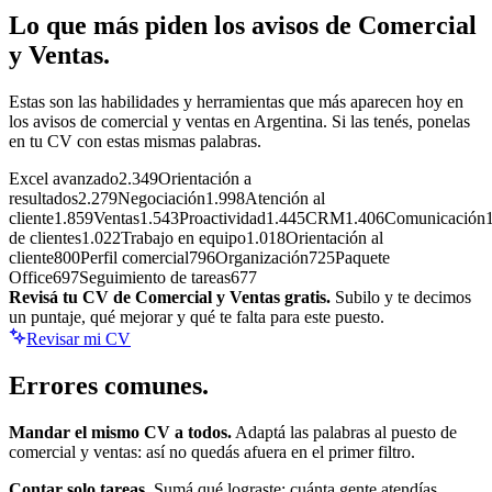
Lo que más piden los avisos de
Comercial
y Ventas
.
Estas son las habilidades y herramientas que más aparecen hoy en
los avisos de
comercial y ventas
en Argentina. Si las tenés, ponelas
en tu CV con estas mismas palabras.
Excel avanzado
2.349
Orientación a
resultados
2.279
Negociación
1.998
Atención al
cliente
1.859
Ventas
1.543
Proactividad
1.445
CRM
1.406
Comunicación
de clientes
1.022
Trabajo en equipo
1.018
Orientación al
cliente
800
Perfil comercial
796
Organización
725
Paquete
Office
697
Seguimiento de tareas
677
Revisá tu CV de
Comercial y Ventas
gratis.
Subilo y te decimos
un puntaje, qué mejorar y qué te falta para este puesto.
Revisar mi CV
Errores
comunes.
Mandar el mismo CV a todos.
Adaptá las palabras al puesto de
comercial y ventas
: así no quedás afuera en el primer filtro.
Contar solo tareas.
Sumá qué lograste: cuánta gente atendías,