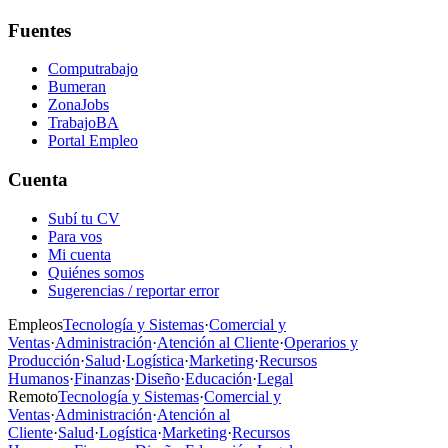
Fuentes
Computrabajo
Bumeran
ZonaJobs
TrabajoBA
Portal Empleo
Cuenta
Subí tu CV
Para vos
Mi cuenta
Quiénes somos
Sugerencias / reportar error
Empleos
Tecnología y Sistemas
·
Comercial y
Ventas
·
Administración
·
Atención al Cliente
·
Operarios y
Producción
·
Salud
·
Logística
·
Marketing
·
Recursos
Humanos
·
Finanzas
·
Diseño
·
Educación
·
Legal
Remoto
Tecnología y Sistemas
·
Comercial y
Ventas
·
Administración
·
Atención al
Cliente
·
Salud
·
Logística
·
Marketing
·
Recursos