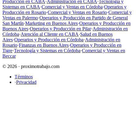
Producción en CABA
·
Administración en CABA
·
Tecnología y
Sistemas en CABA
·
Comercial y Ventas en Córdoba
·
Operarios y
Producción en Rosario
·
Comercial y Ventas en Rosario
·
Comercial y
Ventas en Palermo
·
Operarios y Producción en Partido de General
San Martín
·
Marketing en Buenos Aires
·
Operarios y Producción en
Buenos Aires
·
Operarios y Producción en Pilar
·
Administración en
Córdoba
·
Atención al Cliente en CABA
·
Salud en Buenos
Aires
·
Operarios y Producción en Córdoba
·
Administración en
Rosario
·
Finanzas en Buenos Aires
·
Operarios y Producción en
Tigre
·
Tecnología y Sistemas en Córdoba
·
Comercial y Ventas en
Beccar
© 2026 · proximotrabajo.com
Términos
·
Privacidad