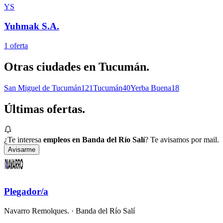
YS
Yuhmak S.A.
1
oferta
Otras ciudades en
Tucumán
.
San Miguel de Tucumán
121
Tucumán
40
Yerba Buena
18
Últimas
ofertas.
¿Te interesa
empleos en Banda del Río Salí
? Te avisamos por mail.
Avisarme
Plegador/a
Navarro Remolques.
· Banda del Río Salí