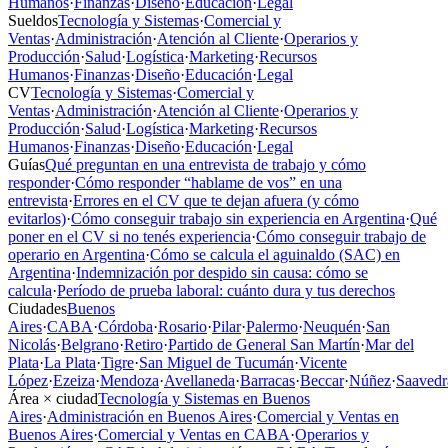
Humanos
·
Finanzas
·
Diseño
·
Educación
·
Legal
Sueldos
Tecnología y Sistemas
·
Comercial y
Ventas
·
Administración
·
Atención al Cliente
·
Operarios y
Producción
·
Salud
·
Logística
·
Marketing
·
Recursos
Humanos
·
Finanzas
·
Diseño
·
Educación
·
Legal
CV
Tecnología y Sistemas
·
Comercial y
Ventas
·
Administración
·
Atención al Cliente
·
Operarios y
Producción
·
Salud
·
Logística
·
Marketing
·
Recursos
Humanos
·
Finanzas
·
Diseño
·
Educación
·
Legal
Guías
Qué preguntan en una entrevista de trabajo y cómo
responder
·
Cómo responder “hablame de vos” en una
entrevista
·
Errores en el CV que te dejan afuera (y cómo
evitarlos)
·
Cómo conseguir trabajo sin experiencia en Argentina
·
Qué
poner en el CV si no tenés experiencia
·
Cómo conseguir trabajo de
operario en Argentina
·
Cómo se calcula el aguinaldo (SAC) en
Argentina
·
Indemnización por despido sin causa: cómo se
calcula
·
Período de prueba laboral: cuánto dura y tus derechos
Ciudades
Buenos
Aires
·
CABA
·
Córdoba
·
Rosario
·
Pilar
·
Palermo
·
Neuquén
·
San
Nicolás
·
Belgrano
·
Retiro
·
Partido de General San Martín
·
Mar del
Plata
·
La Plata
·
Tigre
·
San Miguel de Tucumán
·
Vicente
López
·
Ezeiza
·
Mendoza
·
Avellaneda
·
Barracas
·
Beccar
·
Núñez
·
Saavedr
Área × ciudad
Tecnología y Sistemas en Buenos
Aires
·
Administración en Buenos Aires
·
Comercial y Ventas en
Buenos Aires
·
Comercial y Ventas en CABA
·
Operarios y