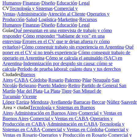
Humanos
·
Finanzas
·
Diseño
·
Educación
·
Legal
CV
Tecnología y Sistemas
·
Comercial y
Ventas
·
Administración
·
Atención al Cliente
·
Operarios y
Producción
·
Salud
·
Logística
·
Marketing
·
Recursos
Humanos
·
Finanzas
·
Diseño
·
Educación
·
Legal
Guías
Qué preguntan en una entrevista de trabajo y cómo
responder
·
Cómo responder “hablame de vos” en una
entrevista
·
Errores en el CV que te dejan afuera (y cómo
evitarlos)
·
Cómo conseguir trabajo sin experiencia en Argentina
·
Qué
poner en el CV si no tenés experiencia
·
Cómo conseguir trabajo de
operario en Argentina
·
Cómo se calcula el aguinaldo (SAC) en
Argentina
·
Indemnización por despido sin causa: cómo se
calcula
·
Período de prueba laboral: cuánto dura y tus derechos
Ciudades
Buenos
Aires
·
CABA
·
Córdoba
·
Rosario
·
Palermo
·
Pilar
·
Neuquén
·
San
Nicolás
·
Belgrano
·
Puerto Madero
·
Retiro
·
Partido de General San
Martín
·
Mar del Plata
·
La Plata
·
Tigre
·
San Miguel de
Tucumán
·
Vicente
López
·
Ezeiza
·
Mendoza
·
Avellaneda
·
Barracas
·
Beccar
·
Núñez
·
Saavedr
Área × ciudad
Tecnología y Sistemas en Buenos
Aires
·
Administración en Buenos Aires
·
Comercial y Ventas en
Buenos Aires
·
Comercial y Ventas en CABA
·
Operarios y
Producción en CABA
·
Administración en CABA
·
Tecnología y
Sistemas en CABA
·
Comercial y Ventas en Córdoba
·
Comercial y
Ventas en Rosario
·
Operarios y Producción en Rosario
·
Comercial y