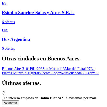
ES
Estudio Sanchez Salas y Asoc. S.R.L.
6
oferta
s
DA
Dos Argentina
6
oferta
s
Otras ciudades en
Buenos Aires
.
Buenos Aires
3101
Pilar
203
San Martín
113
Mar del Plata
107
La
Plata
96
Munro
69
Tigre
68
Vicente López
62
Avellaneda
59
Ezeiza
55
Últimas
ofertas.
¿Te interesa
empleos en Bahía Blanca
? Te avisamos por mail.
Avisarme