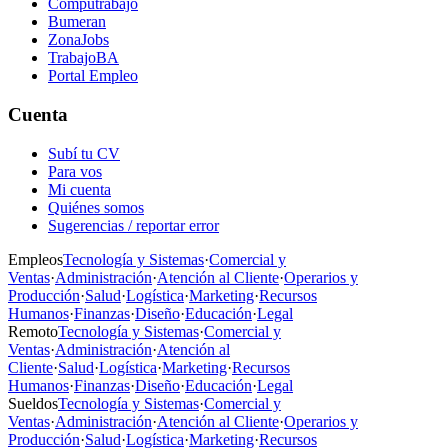
Computrabajo
Bumeran
ZonaJobs
TrabajoBA
Portal Empleo
Cuenta
Subí tu CV
Para vos
Mi cuenta
Quiénes somos
Sugerencias / reportar error
Empleos
Tecnología y Sistemas
·
Comercial y
Ventas
·
Administración
·
Atención al Cliente
·
Operarios y
Producción
·
Salud
·
Logística
·
Marketing
·
Recursos
Humanos
·
Finanzas
·
Diseño
·
Educación
·
Legal
Remoto
Tecnología y Sistemas
·
Comercial y
Ventas
·
Administración
·
Atención al
Cliente
·
Salud
·
Logística
·
Marketing
·
Recursos
Humanos
·
Finanzas
·
Diseño
·
Educación
·
Legal
Sueldos
Tecnología y Sistemas
·
Comercial y
Ventas
·
Administración
·
Atención al Cliente
·
Operarios y
Producción
·
Salud
·
Logística
·
Marketing
·
Recursos