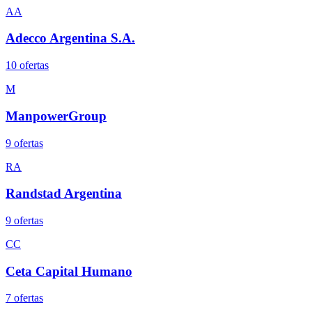
AA
Adecco Argentina S.A.
10
oferta
s
M
ManpowerGroup
9
oferta
s
RA
Randstad Argentina
9
oferta
s
CC
Ceta Capital Humano
7
oferta
s