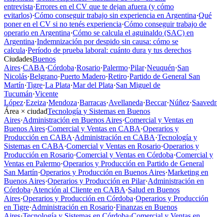
entrevista
·
Errores en el CV que te dejan afuera (y cómo
evitarlos)
·
Cómo conseguir trabajo sin experiencia en Argentina
·
Qué
poner en el CV si no tenés experiencia
·
Cómo conseguir trabajo de
operario en Argentina
·
Cómo se calcula el aguinaldo (SAC) en
Argentina
·
Indemnización por despido sin causa: cómo se
calcula
·
Período de prueba laboral: cuánto dura y tus derechos
Ciudades
Buenos
Aires
·
CABA
·
Córdoba
·
Rosario
·
Palermo
·
Pilar
·
Neuquén
·
San
Nicolás
·
Belgrano
·
Puerto Madero
·
Retiro
·
Partido de General San
Martín
·
Tigre
·
La Plata
·
Mar del Plata
·
San Miguel de
Tucumán
·
Vicente
López
·
Ezeiza
·
Mendoza
·
Barracas
·
Avellaneda
·
Beccar
·
Núñez
·
Saavedr
Área × ciudad
Tecnología y Sistemas en Buenos
Aires
·
Administración en Buenos Aires
·
Comercial y Ventas en
Buenos Aires
·
Comercial y Ventas en CABA
·
Operarios y
Producción en CABA
·
Administración en CABA
·
Tecnología y
Sistemas en CABA
·
Comercial y Ventas en Rosario
·
Operarios y
Producción en Rosario
·
Comercial y Ventas en Córdoba
·
Comercial y
Ventas en Palermo
·
Operarios y Producción en Partido de General
San Martín
·
Operarios y Producción en Buenos Aires
·
Marketing en
Buenos Aires
·
Operarios y Producción en Pilar
·
Administración en
Córdoba
·
Atención al Cliente en CABA
·
Salud en Buenos
Aires
·
Operarios y Producción en Córdoba
·
Operarios y Producción
en Tigre
·
Administración en Rosario
·
Finanzas en Buenos
Aires
·
Tecnología y Sistemas en Córdoba
·
Comercial y Ventas en