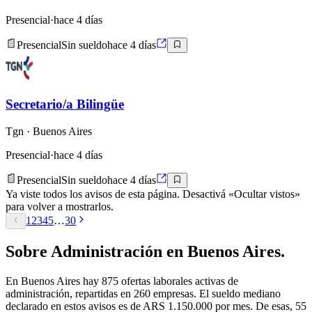
Presencial
·
hace 4 días
Presencial
Sin sueldo
hace 4 días
Secretario/a Bilingüe
Tgn
· Buenos Aires
Presencial
·
hace 4 días
Presencial
Sin sueldo
hace 4 días
Ya viste todos los avisos de esta página. Desactivá «Ocultar vistos»
para volver a mostrarlos.
1
2
3
4
5
…
30
Sobre
Administración
en
Buenos Aires
.
En
Buenos Aires
hay
875
ofertas laborales activas de
administración
, repartidas en 260 empresas
.
El sueldo mediano
declarado en estos avisos es de ARS 1.150.000 por mes.
De esas, 55