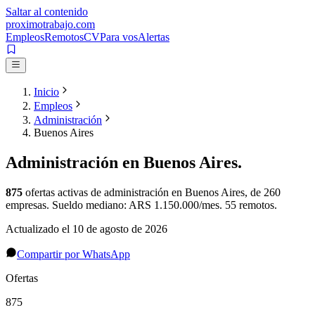
Saltar al contenido
proximotrabajo
.com
Empleos
Remotos
CV
Para vos
Alertas
Inicio
Empleos
Administración
Buenos Aires
Administración
en
Buenos Aires
.
875
ofertas activas de
administración
en
Buenos Aires
, de 260
empresas
.
Sueldo mediano: ARS 1.150.000/mes.
55 remotos.
Actualizado el
10 de agosto de 2026
Compartir por WhatsApp
Ofertas
875