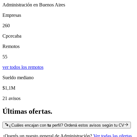
Administración en Buenos Aires
Empresas
260
Cpcecaba
Remotos
55
ver todos los remotos
Sueldo mediano
$1,1M
21 avisos
Últimas
ofertas.
¿Cuáles encajan con
tu
perfil? Ordená estos avisos según tu CV
¿Querés un puesto general de
Administración
?
Ver todas las ofertas