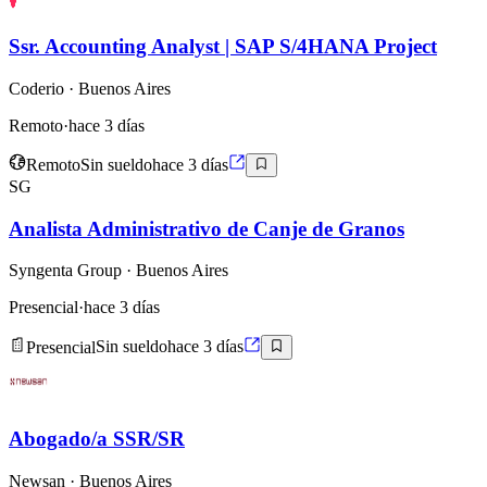
Ssr. Accounting Analyst | SAP S/4HANA Project
Coderio
· Buenos Aires
Remoto
·
hace 3 días
Remoto
Sin sueldo
hace 3 días
SG
Analista Administrativo de Canje de Granos
Syngenta Group
· Buenos Aires
Presencial
·
hace 3 días
Presencial
Sin sueldo
hace 3 días
Abogado/a SSR/SR
Newsan
· Buenos Aires