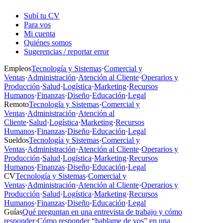
Subí tu CV
Para vos
Mi cuenta
Quiénes somos
Sugerencias / reportar error
Empleos
Tecnología y Sistemas
·
Comercial y
Ventas
·
Administración
·
Atención al Cliente
·
Operarios y
Producción
·
Salud
·
Logística
·
Marketing
·
Recursos
Humanos
·
Finanzas
·
Diseño
·
Educación
·
Legal
Remoto
Tecnología y Sistemas
·
Comercial y
Ventas
·
Administración
·
Atención al
Cliente
·
Salud
·
Logística
·
Marketing
·
Recursos
Humanos
·
Finanzas
·
Diseño
·
Educación
·
Legal
Sueldos
Tecnología y Sistemas
·
Comercial y
Ventas
·
Administración
·
Atención al Cliente
·
Operarios y
Producción
·
Salud
·
Logística
·
Marketing
·
Recursos
Humanos
·
Finanzas
·
Diseño
·
Educación
·
Legal
CV
Tecnología y Sistemas
·
Comercial y
Ventas
·
Administración
·
Atención al Cliente
·
Operarios y
Producción
·
Salud
·
Logística
·
Marketing
·
Recursos
Humanos
·
Finanzas
·
Diseño
·
Educación
·
Legal
Guías
Qué preguntan en una entrevista de trabajo y cómo
responder
·
Cómo responder “hablame de vos” en una