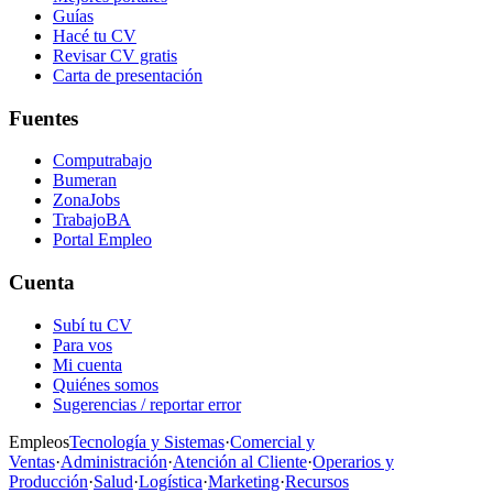
Guías
Hacé tu CV
Revisar CV gratis
Carta de presentación
Fuentes
Computrabajo
Bumeran
ZonaJobs
TrabajoBA
Portal Empleo
Cuenta
Subí tu CV
Para vos
Mi cuenta
Quiénes somos
Sugerencias / reportar error
Empleos
Tecnología y Sistemas
·
Comercial y
Ventas
·
Administración
·
Atención al Cliente
·
Operarios y
Producción
·
Salud
·
Logística
·
Marketing
·
Recursos