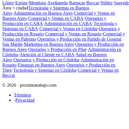
López
·
Ezeiza
·
Mendoza
·
Avellaneda
·
Barracas
·
Beccar
·
Núñez
·
Saavedr
Área × ciudad
Tecnología y Sistemas en Buenos
Aires
·
Administración en Buenos Aires
·
Comercial y Ventas en
Buenos Aires
·
Comercial y Ventas en CABA
·
Operarios y
Producción en CABA
·
Administración en CABA
·
Tecnología y
Sistemas en CABA
·
Comercial y Ventas en Córdoba
·
Operarios y
Producción en Rosario
·
Comercial y Ventas en Rosario
·
Comercial y
Ventas en Palermo
·
Operarios y Producción en Partido de General
San Martín
·
Marketing en Buenos Aires
·
Operarios y Producción en
Buenos Aires
·
Operarios y Producción en Pilar
·
Administración en
Córdoba
·
Atención al Cliente en CABA
·
Salud en Buenos
Aires
·
Operarios y Producción en Córdoba
·
Administración en
Rosario
·
Finanzas en Buenos Aires
·
Operarios y Producción en
Tigre
·
Tecnología y Sistemas en Córdoba
·
Comercial y Ventas en
Beccar
© 2026 · proximotrabajo.com
Términos
·
Privacidad