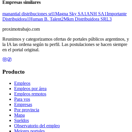
Empresas similares
manantial distribuciones srl
1
Magna Sky SA
1
ANH SA
1
Importante
Distribuidora
1
Human B. Talent
2
Mkm Distribuidora SRL
3
proximotrabajo
.com
Reunimos y categorizamos ofertas de portales públicos argentinos, y
la IA las ordena según tu perfil. Las postulaciones se hacen siempre
en el portal original.
Producto
Empleos
Empleos por área
Empleos remotos
Para vos
Empresas
Por provincia
Mapa
Sueldos
Observatorio del empleo
Mejores portales