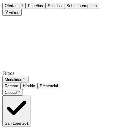
Ofertas · 1
Reseñas
Sueldos
Sobre la empresa
Filtros
Vendedor Preventista
San Lorenzo
Presencial
·
hace 1 mes
Presencial
Sin sueldo
hace 1 mes
Ocultar vistos
Filtros
Modalidad
Remoto
Híbrido
Presencial
Ciudad
San Lorenzo
1