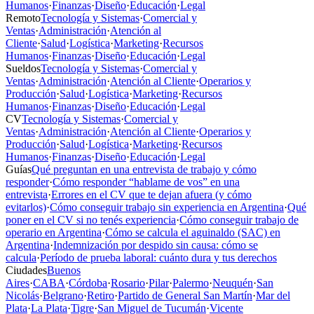
Humanos
·
Finanzas
·
Diseño
·
Educación
·
Legal
Remoto
Tecnología y Sistemas
·
Comercial y
Ventas
·
Administración
·
Atención al
Cliente
·
Salud
·
Logística
·
Marketing
·
Recursos
Humanos
·
Finanzas
·
Diseño
·
Educación
·
Legal
Sueldos
Tecnología y Sistemas
·
Comercial y
Ventas
·
Administración
·
Atención al Cliente
·
Operarios y
Producción
·
Salud
·
Logística
·
Marketing
·
Recursos
Humanos
·
Finanzas
·
Diseño
·
Educación
·
Legal
CV
Tecnología y Sistemas
·
Comercial y
Ventas
·
Administración
·
Atención al Cliente
·
Operarios y
Producción
·
Salud
·
Logística
·
Marketing
·
Recursos
Humanos
·
Finanzas
·
Diseño
·
Educación
·
Legal
Guías
Qué preguntan en una entrevista de trabajo y cómo
responder
·
Cómo responder “hablame de vos” en una
entrevista
·
Errores en el CV que te dejan afuera (y cómo
evitarlos)
·
Cómo conseguir trabajo sin experiencia en Argentina
·
Qué
poner en el CV si no tenés experiencia
·
Cómo conseguir trabajo de
operario en Argentina
·
Cómo se calcula el aguinaldo (SAC) en
Argentina
·
Indemnización por despido sin causa: cómo se
calcula
·
Período de prueba laboral: cuánto dura y tus derechos
Ciudades
Buenos
Aires
·
CABA
·
Córdoba
·
Rosario
·
Pilar
·
Palermo
·
Neuquén
·
San
Nicolás
·
Belgrano
·
Retiro
·
Partido de General San Martín
·
Mar del
Plata
·
La Plata
·
Tigre
·
San Miguel de Tucumán
·
Vicente