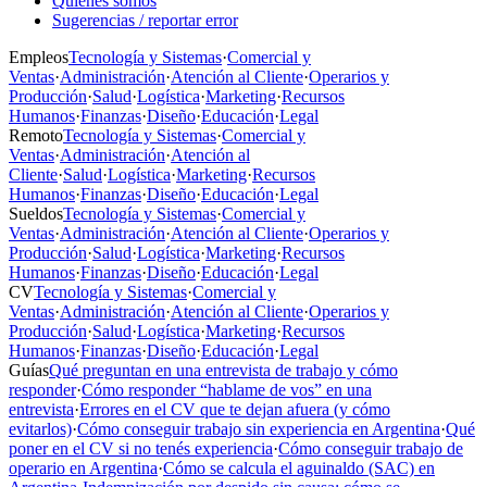
Quiénes somos
Sugerencias / reportar error
Empleos
Tecnología y Sistemas
·
Comercial y
Ventas
·
Administración
·
Atención al Cliente
·
Operarios y
Producción
·
Salud
·
Logística
·
Marketing
·
Recursos
Humanos
·
Finanzas
·
Diseño
·
Educación
·
Legal
Remoto
Tecnología y Sistemas
·
Comercial y
Ventas
·
Administración
·
Atención al
Cliente
·
Salud
·
Logística
·
Marketing
·
Recursos
Humanos
·
Finanzas
·
Diseño
·
Educación
·
Legal
Sueldos
Tecnología y Sistemas
·
Comercial y
Ventas
·
Administración
·
Atención al Cliente
·
Operarios y
Producción
·
Salud
·
Logística
·
Marketing
·
Recursos
Humanos
·
Finanzas
·
Diseño
·
Educación
·
Legal
CV
Tecnología y Sistemas
·
Comercial y
Ventas
·
Administración
·
Atención al Cliente
·
Operarios y
Producción
·
Salud
·
Logística
·
Marketing
·
Recursos
Humanos
·
Finanzas
·
Diseño
·
Educación
·
Legal
Guías
Qué preguntan en una entrevista de trabajo y cómo
responder
·
Cómo responder “hablame de vos” en una
entrevista
·
Errores en el CV que te dejan afuera (y cómo
evitarlos)
·
Cómo conseguir trabajo sin experiencia en Argentina
·
Qué
poner en el CV si no tenés experiencia
·
Cómo conseguir trabajo de
operario en Argentina
·
Cómo se calcula el aguinaldo (SAC) en