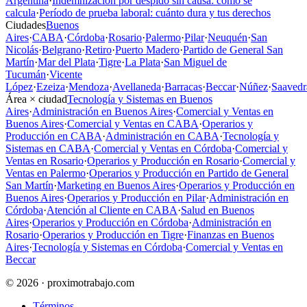
Argentina
·
Indemnización por despido sin causa: cómo se
calcula
·
Período de prueba laboral: cuánto dura y tus derechos
Ciudades
Buenos
Aires
·
CABA
·
Córdoba
·
Rosario
·
Palermo
·
Pilar
·
Neuquén
·
San
Nicolás
·
Belgrano
·
Retiro
·
Puerto Madero
·
Partido de General San
Martín
·
Mar del Plata
·
Tigre
·
La Plata
·
San Miguel de
Tucumán
·
Vicente
López
·
Ezeiza
·
Mendoza
·
Avellaneda
·
Barracas
·
Beccar
·
Núñez
·
Saavedr
Área × ciudad
Tecnología y Sistemas en Buenos
Aires
·
Administración en Buenos Aires
·
Comercial y Ventas en
Buenos Aires
·
Comercial y Ventas en CABA
·
Operarios y
Producción en CABA
·
Administración en CABA
·
Tecnología y
Sistemas en CABA
·
Comercial y Ventas en Córdoba
·
Comercial y
Ventas en Rosario
·
Operarios y Producción en Rosario
·
Comercial y
Ventas en Palermo
·
Operarios y Producción en Partido de General
San Martín
·
Marketing en Buenos Aires
·
Operarios y Producción en
Buenos Aires
·
Operarios y Producción en Pilar
·
Administración en
Córdoba
·
Atención al Cliente en CABA
·
Salud en Buenos
Aires
·
Operarios y Producción en Córdoba
·
Administración en
Rosario
·
Operarios y Producción en Tigre
·
Finanzas en Buenos
Aires
·
Tecnología y Sistemas en Córdoba
·
Comercial y Ventas en
Beccar
© 2026 · proximotrabajo.com
Términos