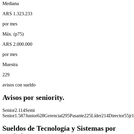
Mediana
ARS 1.323.233
por mes
Máx. (p75)
ARS 2.000.000
por mes
Muestra
229
avisos con sueldo
Avisos por
seniority.
Senior
2.114
Semi
Senior
1.587
Junior
628
Gerencial
295
Pasante
225
Líder
214
Director
55
jr
1
Sueldos de
Tecnología y Sistemas
por