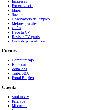
Empresas
Por provincia
Mapa
Sueldos
Observatorio del empleo
Mejores portales
Guías
Hacé tu CV
Revisar CV gratis
Carta de presentación
Fuentes
Computrabajo
Bumeran
ZonaJobs
TrabajoBA
Portal Empleo
Cuenta
Subí tu CV
Para vos
Mi cuenta