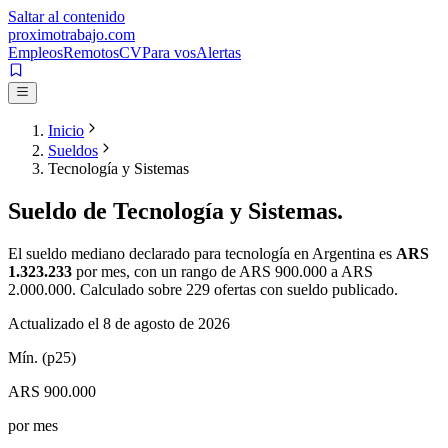
Saltar al contenido
proximotrabajo
.com
Empleos
Remotos
CV
Para vos
Alertas
Inicio
Sueldos
Tecnología y Sistemas
Sueldo de
Tecnología y Sistemas
.
El sueldo mediano declarado para
tecnología
en Argentina es
ARS
1.323.233
por mes
, con un rango de
ARS 900.000
a
ARS
2.000.000
. Calculado sobre
229
ofertas con sueldo publicado.
Actualizado el
8 de agosto de 2026
Mín. (p25)
ARS 900.000
por mes