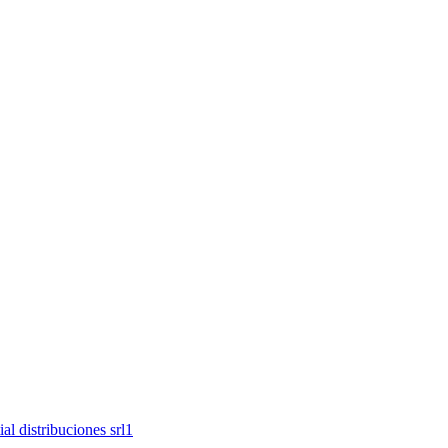
al distribuciones srl
1