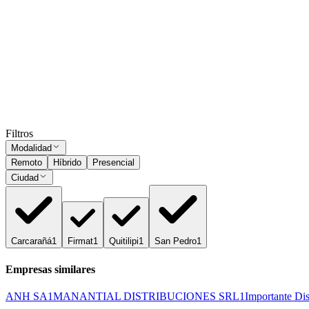
Subir CV
Vendedor Campo
San Pedro
Presencial
·
hace 1 mes
Presencial
Sin sueldo
hace 1 mes
Ocultar vistos
Filtros
Modalidad
Remoto
Híbrido
Presencial
Ciudad
Carcarañá
1
Firmat
1
Quitilipi
1
San Pedro
1
Empresas similares
ANH SA
1
MANANTIAL DISTRIBUCIONES SRL
1
Importante Dis