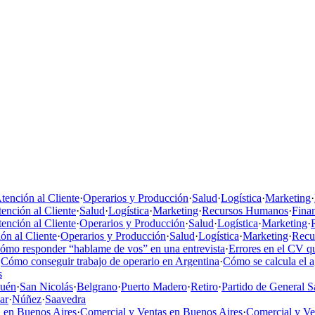
tención al Cliente
·
Operarios y Producción
·
Salud
·
Logística
·
Marketing
·
ención al Cliente
·
Salud
·
Logística
·
Marketing
·
Recursos Humanos
·
Fina
ención al Cliente
·
Operarios y Producción
·
Salud
·
Logística
·
Marketing
·
ón al Cliente
·
Operarios y Producción
·
Salud
·
Logística
·
Marketing
·
Recu
ómo responder “hablame de vos” en una entrevista
·
Errores en el CV qu
·
Cómo conseguir trabajo de operario en Argentina
·
Cómo se calcula el 
s
uén
·
San Nicolás
·
Belgrano
·
Puerto Madero
·
Retiro
·
Partido de General S
ar
·
Núñez
·
Saavedra
 en Buenos Aires
·
Comercial y Ventas en Buenos Aires
·
Comercial y V