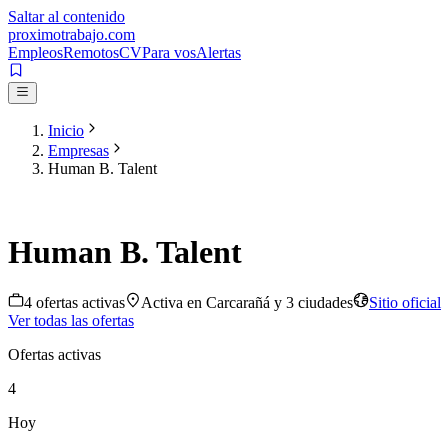
Saltar al contenido
proximotrabajo
.com
Empleos
Remotos
CV
Para vos
Alertas
Inicio
Empresas
Human B. Talent
Human B. Talent
4
oferta
s
activa
s
Activa en
Carcarañá
y 3 ciudades
Sitio oficial
Ver todas las ofertas
Ofertas activas
4
Hoy