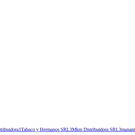
tribuidora
1
Tabaco y Hermanos SRL
3
Mkm Distribuidora SRL
3
mananti