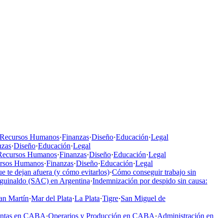
Recursos Humanos
·
Finanzas
·
Diseño
·
Educación
·
Legal
nzas
·
Diseño
·
Educación
·
Legal
Recursos Humanos
·
Finanzas
·
Diseño
·
Educación
·
Legal
rsos Humanos
·
Finanzas
·
Diseño
·
Educación
·
Legal
e te dejan afuera (y cómo evitarlos)
·
Cómo conseguir trabajo sin
aguinaldo (SAC) en Argentina
·
Indemnización por despido sin causa:
an Martín
·
Mar del Plata
·
La Plata
·
Tigre
·
San Miguel de
entas en CABA
·
Operarios y Producción en CABA
·
Administración en