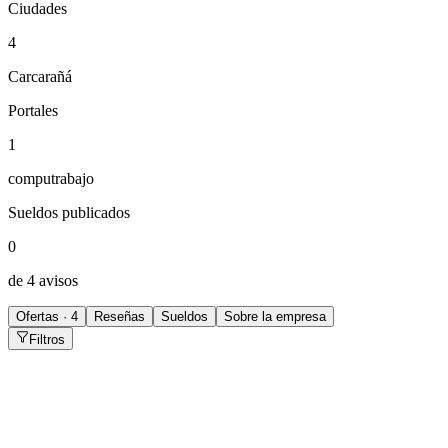
Ciudades
4
Carcarañá
Portales
1
computrabajo
Sueldos publicados
0
de 4 avisos
Ofertas · 4
Reseñas
Sueldos
Sobre la empresa
Filtros
Vendedor Comisionista
Carcarañá