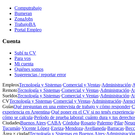
Computrabajo
Bumeran
ZonaJobs
TrabajoBA
Portal Empleo
Cuenta
Subí tu CV
Para vos
Mi cuenta
Quiénes somos
Sugerencias / reportar error
Empleos
Tecnología y Sistemas
·
Comercial y Ventas
·
Administración
·
A
Remoto
Tecnología y Sistemas
·
Comercial y Ventas
·
Administración
·
At
Sueldos
Tecnología y Sistemas
·
Comercial y Ventas
·
Administración
·
At
CV
Tecnología y Sistemas
·
Comercial y Ventas
·
Administración
·
Atenci
Guías
Qué preguntan en una entrevista de trabajo y cómo responder
·
C
experiencia en Argentina
·
Qué poner en el CV si no tenés experiencia
cómo se calcula
·
Período de prueba laboral: cuánto dura y tus derecho
Ciudades
Buenos Aires
·
CABA
·
Córdoba
·
Rosario
·
Palermo
·
Pilar
·
Neuq
Tucumán
·
Vicente López
·
Ezeiza
·
Mendoza
·
Avellaneda
·
Barracas
·
Becc
Área × ciudad
Tecnología y Sistemas en Buenos Aires
·
Administración