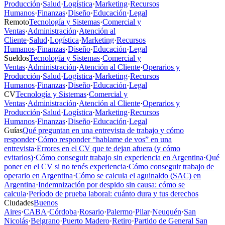
Producción
·
Salud
·
Logística
·
Marketing
·
Recursos
Humanos
·
Finanzas
·
Diseño
·
Educación
·
Legal
Remoto
Tecnología y Sistemas
·
Comercial y
Ventas
·
Administración
·
Atención al
Cliente
·
Salud
·
Logística
·
Marketing
·
Recursos
Humanos
·
Finanzas
·
Diseño
·
Educación
·
Legal
Sueldos
Tecnología y Sistemas
·
Comercial y
Ventas
·
Administración
·
Atención al Cliente
·
Operarios y
Producción
·
Salud
·
Logística
·
Marketing
·
Recursos
Humanos
·
Finanzas
·
Diseño
·
Educación
·
Legal
CV
Tecnología y Sistemas
·
Comercial y
Ventas
·
Administración
·
Atención al Cliente
·
Operarios y
Producción
·
Salud
·
Logística
·
Marketing
·
Recursos
Humanos
·
Finanzas
·
Diseño
·
Educación
·
Legal
Guías
Qué preguntan en una entrevista de trabajo y cómo
responder
·
Cómo responder “hablame de vos” en una
entrevista
·
Errores en el CV que te dejan afuera (y cómo
evitarlos)
·
Cómo conseguir trabajo sin experiencia en Argentina
·
Qué
poner en el CV si no tenés experiencia
·
Cómo conseguir trabajo de
operario en Argentina
·
Cómo se calcula el aguinaldo (SAC) en
Argentina
·
Indemnización por despido sin causa: cómo se
calcula
·
Período de prueba laboral: cuánto dura y tus derechos
Ciudades
Buenos
Aires
·
CABA
·
Córdoba
·
Rosario
·
Palermo
·
Pilar
·
Neuquén
·
San
Nicolás
·
Belgrano
·
Puerto Madero
·
Retiro
·
Partido de General San