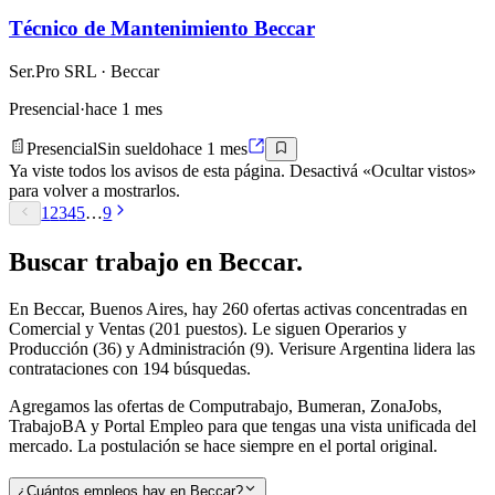
Técnico de Mantenimiento Beccar
Ser.Pro SRL
· Beccar
Presencial
·
hace 1 mes
Presencial
Sin sueldo
hace 1 mes
Ya viste todos los avisos de esta página. Desactivá «Ocultar vistos»
para volver a mostrarlos.
1
2
3
4
5
…
9
Buscar
trabajo en
Beccar
.
En Beccar, Buenos Aires, hay 260 ofertas activas concentradas en
Comercial y Ventas (201 puestos). Le siguen Operarios y
Producción (36) y Administración (9). Verisure Argentina lidera las
contrataciones con 194 búsquedas.
Agregamos las ofertas de Computrabajo, Bumeran, ZonaJobs,
TrabajoBA y Portal Empleo para que tengas una vista unificada del
mercado. La postulación se hace siempre en el portal original.
¿Cuántos empleos hay en Beccar?