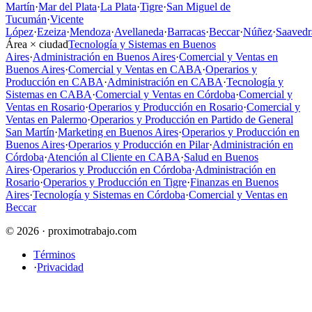
Martín
·
Mar del Plata
·
La Plata
·
Tigre
·
San Miguel de
Tucumán
·
Vicente
López
·
Ezeiza
·
Mendoza
·
Avellaneda
·
Barracas
·
Beccar
·
Núñez
·
Saavedr
Área × ciudad
Tecnología y Sistemas en Buenos
Aires
·
Administración en Buenos Aires
·
Comercial y Ventas en
Buenos Aires
·
Comercial y Ventas en CABA
·
Operarios y
Producción en CABA
·
Administración en CABA
·
Tecnología y
Sistemas en CABA
·
Comercial y Ventas en Córdoba
·
Comercial y
Ventas en Rosario
·
Operarios y Producción en Rosario
·
Comercial y
Ventas en Palermo
·
Operarios y Producción en Partido de General
San Martín
·
Marketing en Buenos Aires
·
Operarios y Producción en
Buenos Aires
·
Operarios y Producción en Pilar
·
Administración en
Córdoba
·
Atención al Cliente en CABA
·
Salud en Buenos
Aires
·
Operarios y Producción en Córdoba
·
Administración en
Rosario
·
Operarios y Producción en Tigre
·
Finanzas en Buenos
Aires
·
Tecnología y Sistemas en Córdoba
·
Comercial y Ventas en
Beccar
© 2026 · proximotrabajo.com
Términos
·
Privacidad