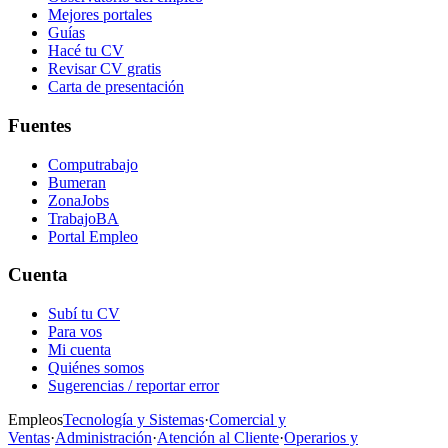
Mejores portales
Guías
Hacé tu CV
Revisar CV gratis
Carta de presentación
Fuentes
Computrabajo
Bumeran
ZonaJobs
TrabajoBA
Portal Empleo
Cuenta
Subí tu CV
Para vos
Mi cuenta
Quiénes somos
Sugerencias / reportar error
Empleos
Tecnología y Sistemas
·
Comercial y
Ventas
·
Administración
·
Atención al Cliente
·
Operarios y