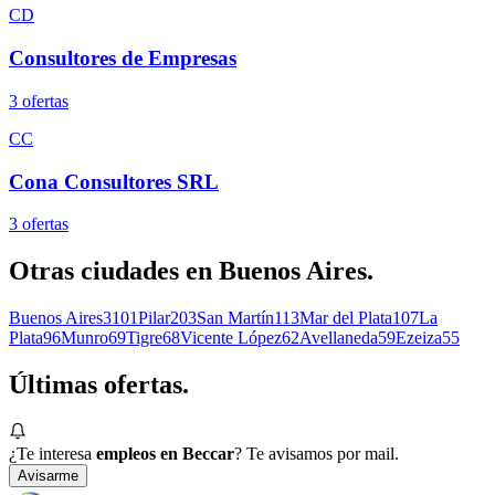
CD
Consultores de Empresas
3
oferta
s
CC
Cona Consultores SRL
3
oferta
s
Otras ciudades en
Buenos Aires
.
Buenos Aires
3101
Pilar
203
San Martín
113
Mar del Plata
107
La
Plata
96
Munro
69
Tigre
68
Vicente López
62
Avellaneda
59
Ezeiza
55
Últimas
ofertas.
¿Te interesa
empleos en Beccar
? Te avisamos por mail.
Avisarme