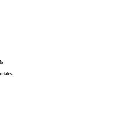
n
.
ortales.