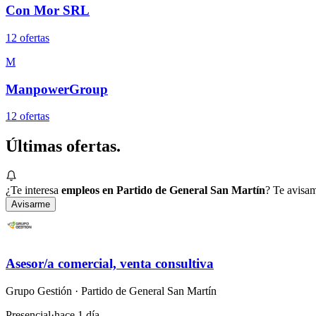
Con Mor SRL
12
oferta
s
M
ManpowerGroup
12
oferta
s
Últimas
ofertas.
¿Te interesa
empleos en Partido de General San Martín
? Te avisam
Avisarme
Asesor/a comercial, venta consultiva
Grupo Gestión
· Partido de General San Martín
Presencial
·
hace 1 día