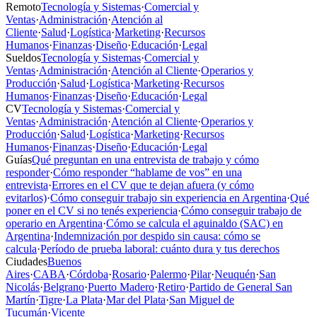
Remoto
Tecnología y Sistemas
·
Comercial y
Ventas
·
Administración
·
Atención al
Cliente
·
Salud
·
Logística
·
Marketing
·
Recursos
Humanos
·
Finanzas
·
Diseño
·
Educación
·
Legal
Sueldos
Tecnología y Sistemas
·
Comercial y
Ventas
·
Administración
·
Atención al Cliente
·
Operarios y
Producción
·
Salud
·
Logística
·
Marketing
·
Recursos
Humanos
·
Finanzas
·
Diseño
·
Educación
·
Legal
CV
Tecnología y Sistemas
·
Comercial y
Ventas
·
Administración
·
Atención al Cliente
·
Operarios y
Producción
·
Salud
·
Logística
·
Marketing
·
Recursos
Humanos
·
Finanzas
·
Diseño
·
Educación
·
Legal
Guías
Qué preguntan en una entrevista de trabajo y cómo
responder
·
Cómo responder “hablame de vos” en una
entrevista
·
Errores en el CV que te dejan afuera (y cómo
evitarlos)
·
Cómo conseguir trabajo sin experiencia en Argentina
·
Qué
poner en el CV si no tenés experiencia
·
Cómo conseguir trabajo de
operario en Argentina
·
Cómo se calcula el aguinaldo (SAC) en
Argentina
·
Indemnización por despido sin causa: cómo se
calcula
·
Período de prueba laboral: cuánto dura y tus derechos
Ciudades
Buenos
Aires
·
CABA
·
Córdoba
·
Rosario
·
Palermo
·
Pilar
·
Neuquén
·
San
Nicolás
·
Belgrano
·
Puerto Madero
·
Retiro
·
Partido de General San
Martín
·
Tigre
·
La Plata
·
Mar del Plata
·
San Miguel de
Tucumán
·
Vicente