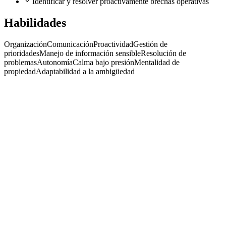
Identificar y resolver proactivamente brechas operativas
Habilidades
Organización
Comunicación
Proactividad
Gestión de
prioridades
Manejo de información sensible
Resolución de
problemas
Autonomía
Calma bajo presión
Mentalidad de
propiedad
Adaptabilidad a la ambigüedad
Executive Assistant
Community Sports Partners
· Buenos Aires
Presencial
·
hace 4 meses
Presencial
Sin sueldo
hace 4 meses