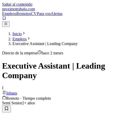
Saltar al contenido
proximotrabajo
.com
Empleos
Remotos
CV
Para vos
Alertas
Inicio
Empleos
Executive Assistant | Leading Company
Directo de la empresa
hace 2 meses
Executive Assistant | Leading
Company
I
Inhaus
Remoto · Tiempo completo
Semi Senior
2
+ años