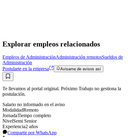
Financial Leader | US Homebuilding Company
Inhaus
Remoto
·
hace 27 días
Remoto
Sin sueldo
hace 27 días
Explorar empleos relacionados
Empleos de Administración
Administración remotos
Sueldos de
Administración
Postularte en la empresa
Avisame de avisos así
Te llevamos al portal original. Próximo Trabajo no gestiona la
postulación.
Salario no informado en el aviso
Modalidad
Remoto
Jornada
Tiempo completo
Nivel
Semi Senior
Experiencia
2
año
s
Compartir por WhatsApp