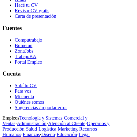
Hacé tu CV
Revisar CV gratis
Carta de presentación
Fuentes
Computrabajo
Bumeran
ZonaJobs
TrabajoBA
Portal Empleo
Cuenta
Subí tu CV
Para vos
Mi cuenta
Quiénes somos
Sugerencias / reportar error
Empleos
Tecnología y Sistemas
·
Comercial y
Ventas
·
Administración
·
Atención al Cliente
·
Operarios y
Producción
·
Salud
·
Logística
·
Marketing
·
Recursos
Humanos
·
Finanzas
·
Diseño
·
Educación
·
Legal