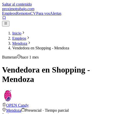
Saltar al contenido
proximotrabajo
.com
Empleos
Remotos
CV
Para vos
Alertas
Inicio
Empleos
Mendoza
Vendedora en Shopping - Mendoza
Bumeran
hace 1 mes
Vendedora en Shopping -
Mendoza
OPEN Candy
Mendoza
Presencial · Tiempo parcial