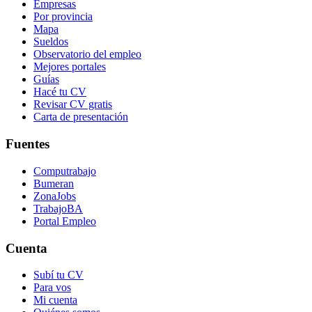
Empresas
Por provincia
Mapa
Sueldos
Observatorio del empleo
Mejores portales
Guías
Hacé tu CV
Revisar CV gratis
Carta de presentación
Fuentes
Computrabajo
Bumeran
ZonaJobs
TrabajoBA
Portal Empleo
Cuenta
Subí tu CV
Para vos
Mi cuenta