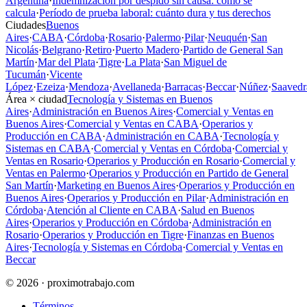
Argentina
·
Indemnización por despido sin causa: cómo se
calcula
·
Período de prueba laboral: cuánto dura y tus derechos
Ciudades
Buenos
Aires
·
CABA
·
Córdoba
·
Rosario
·
Palermo
·
Pilar
·
Neuquén
·
San
Nicolás
·
Belgrano
·
Retiro
·
Puerto Madero
·
Partido de General San
Martín
·
Mar del Plata
·
Tigre
·
La Plata
·
San Miguel de
Tucumán
·
Vicente
López
·
Ezeiza
·
Mendoza
·
Avellaneda
·
Barracas
·
Beccar
·
Núñez
·
Saavedr
Área × ciudad
Tecnología y Sistemas en Buenos
Aires
·
Administración en Buenos Aires
·
Comercial y Ventas en
Buenos Aires
·
Comercial y Ventas en CABA
·
Operarios y
Producción en CABA
·
Administración en CABA
·
Tecnología y
Sistemas en CABA
·
Comercial y Ventas en Córdoba
·
Comercial y
Ventas en Rosario
·
Operarios y Producción en Rosario
·
Comercial y
Ventas en Palermo
·
Operarios y Producción en Partido de General
San Martín
·
Marketing en Buenos Aires
·
Operarios y Producción en
Buenos Aires
·
Operarios y Producción en Pilar
·
Administración en
Córdoba
·
Atención al Cliente en CABA
·
Salud en Buenos
Aires
·
Operarios y Producción en Córdoba
·
Administración en
Rosario
·
Operarios y Producción en Tigre
·
Finanzas en Buenos
Aires
·
Tecnología y Sistemas en Córdoba
·
Comercial y Ventas en
Beccar
© 2026 · proximotrabajo.com
Términos