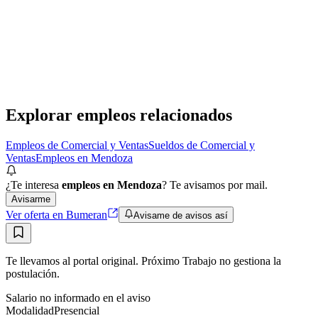
Vendedora en Shopping - Rosario
OPEN Candy
· Rosario
Presencial
·
hace 10 días
Presencial
Sin sueldo
hace 10 días
Explorar empleos relacionados
Empleos de Comercial y Ventas
Sueldos de Comercial y
Ventas
Empleos en Mendoza
¿Te interesa
empleos en Mendoza
? Te avisamos por mail.
Avisarme
Ver oferta en Bumeran
Avisame de avisos así
Te llevamos al portal original. Próximo Trabajo no gestiona la
postulación.
Salario no informado en el aviso
Modalidad
Presencial