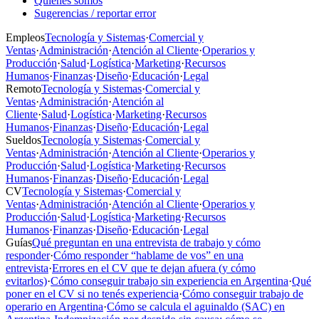
Quiénes somos
Sugerencias / reportar error
Empleos
Tecnología y Sistemas
·
Comercial y
Ventas
·
Administración
·
Atención al Cliente
·
Operarios y
Producción
·
Salud
·
Logística
·
Marketing
·
Recursos
Humanos
·
Finanzas
·
Diseño
·
Educación
·
Legal
Remoto
Tecnología y Sistemas
·
Comercial y
Ventas
·
Administración
·
Atención al
Cliente
·
Salud
·
Logística
·
Marketing
·
Recursos
Humanos
·
Finanzas
·
Diseño
·
Educación
·
Legal
Sueldos
Tecnología y Sistemas
·
Comercial y
Ventas
·
Administración
·
Atención al Cliente
·
Operarios y
Producción
·
Salud
·
Logística
·
Marketing
·
Recursos
Humanos
·
Finanzas
·
Diseño
·
Educación
·
Legal
CV
Tecnología y Sistemas
·
Comercial y
Ventas
·
Administración
·
Atención al Cliente
·
Operarios y
Producción
·
Salud
·
Logística
·
Marketing
·
Recursos
Humanos
·
Finanzas
·
Diseño
·
Educación
·
Legal
Guías
Qué preguntan en una entrevista de trabajo y cómo
responder
·
Cómo responder “hablame de vos” en una
entrevista
·
Errores en el CV que te dejan afuera (y cómo
evitarlos)
·
Cómo conseguir trabajo sin experiencia en Argentina
·
Qué
poner en el CV si no tenés experiencia
·
Cómo conseguir trabajo de
operario en Argentina
·
Cómo se calcula el aguinaldo (SAC) en