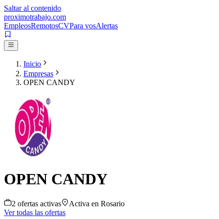
Saltar al contenido
proximotrabajo
.com
Empleos
Remotos
CV
Para vos
Alertas
Inicio
Empresas
OPEN CANDY
OPEN CANDY
2
oferta
s
activa
s
Activa en
Rosario
Ver todas las ofertas