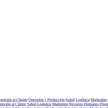
tención al Cliente
·
Operarios y Producción
·
Salud
·
Logística
·
Marketing
·
ención al Cliente
·
Salud
·
Logística
·
Marketing
·
Recursos Humanos
·
Fina