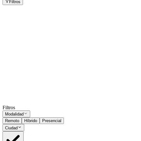
Filtros
Vendedora en Shopping - Rosario
Rosario
Presencial
·
hace 11 días
Presencial
Sin sueldo
hace 11 días
Vendedora en Shopping - Mendoza
Mendoza
Presencial
·
hace 1 mes
Presencial
Sin sueldo
hace 1 mes
Ocultar vistos
Filtros
Modalidad
Remoto
Híbrido
Presencial
Ciudad