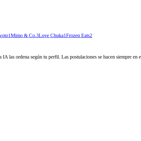
voto
1
Mimo & Co.
3
Love Chuka
1
Frozen Eats
2
 IA las ordena según tu perfil. Las postulaciones se hacen siempre en el