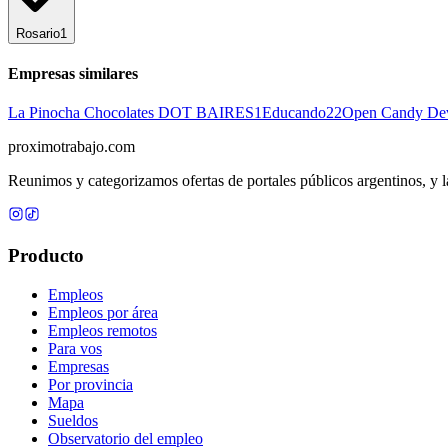
Rosario
1
Empresas similares
La Pinocha Chocolates DOT BAIRES
1
Educando
22
Open Candy De
proximotrabajo
.com
Reunimos y categorizamos ofertas de portales públicos argentinos, y la
Producto
Empleos
Empleos por área
Empleos remotos
Para vos
Empresas
Por provincia
Mapa
Sueldos
Observatorio del empleo