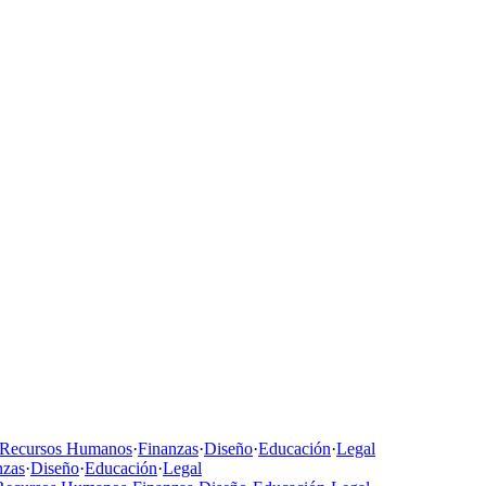
Recursos Humanos
·
Finanzas
·
Diseño
·
Educación
·
Legal
nzas
·
Diseño
·
Educación
·
Legal