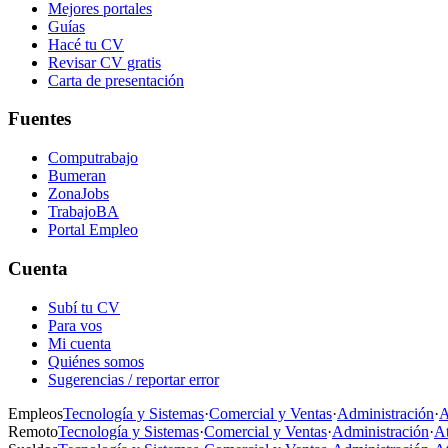
Mejores portales
Guías
Hacé tu CV
Revisar CV gratis
Carta de presentación
Fuentes
Computrabajo
Bumeran
ZonaJobs
TrabajoBA
Portal Empleo
Cuenta
Subí tu CV
Para vos
Mi cuenta
Quiénes somos
Sugerencias / reportar error
Empleos
Tecnología y Sistemas
·
Comercial y Ventas
·
Administración
·
A
Remoto
Tecnología y Sistemas
·
Comercial y Ventas
·
Administración
·
At