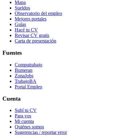
Mapa
Sueldos
Observatorio del empleo
Mejores portales
Guías
Hacé tu CV
Revisar CV gratis
Carta de presentación
Fuentes
Computrabajo
Bumeran
ZonaJobs
TrabajoBA
Portal Empleo
Cuenta
Subí tu CV
Para vos
Mi cuenta
Quiénes somos
Sugerencias / reportar error