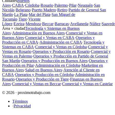
Ciudades
Buenos
Aires
·
CABA
·
Córdoba
·
Rosario
·
Palermo
·
Pilar
·
Neuquén
·
San
Nicolás
·
Belgrano
·
Puerto Madero
·
Retiro
·
Partido de General San
Martín
·
La Plata
·
Mar del Plata
·
San Miguel de
Tucumán
·
Tigre
·
Vicente
López
·
Ezeiza
·
Mendoza
·
Beccar
·
Barracas
·
Avellaneda
·
Núñez
·
Saavedr
Área × ciudad
Tecnología y Sistemas en Buenos
Aires
·
Administración en Buenos Aires
·
Comercial y Ventas en
Buenos Aires
·
Comercial y Ventas en CABA
·
Operarios y
Producción en CABA
·
Administración en CABA
·
Tecnología y
Sistemas en CABA
·
Comercial y Ventas en Córdoba
·
Comercial y
Ventas en Rosario
·
Operarios y Producción en Rosario
·
Comercial y
Ventas en Palermo
·
Operarios y Producción en Partido de General
San Martín
·
Operarios y Producción en Buenos Aires
·
Operarios y
Producción en Pilar
·
Administración en Córdoba
·
Marketing en
Buenos Aires
·
Salud en Buenos Aires
·
Atención al Cliente en
CABA
·
Operarios y Producción en Córdoba
·
Administración en
Rosario
·
Operarios y Producción en Tigre
·
Finanzas en Buenos
Aires
·
Comercial y Ventas en Beccar
·
Comercial y Ventas en Castelar
© 2026 · proximotrabajo.com
Términos
·
Privacidad