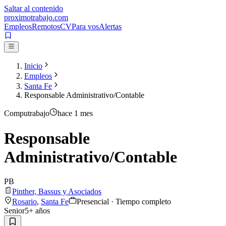
Saltar al contenido
proximotrabajo
.com
Empleos
Remotos
CV
Para vos
Alertas
Inicio
Empleos
Santa Fe
Responsable Administrativo/Contable
Computrabajo
hace 1 mes
Responsable
Administrativo/Contable
PB
Pinther, Bassus y Asociados
Rosario
,
Santa Fe
Presencial · Tiempo completo
Senior
5
+ años