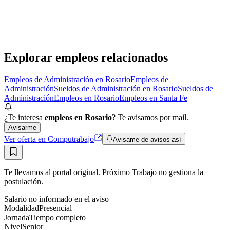
Híbrido
·
hace 1 día
Híbrido
Sin sueldo
hace 1 día
Explorar empleos relacionados
Empleos de Administración en Rosario
Empleos de
Administración
Sueldos de Administración en Rosario
Sueldos de
Administración
Empleos en Rosario
Empleos en Santa Fe
¿Te interesa
empleos en Rosario
? Te avisamos por mail.
Avisarme
Ver oferta en Computrabajo
Avisame de avisos así
Te llevamos al portal original. Próximo Trabajo no gestiona la
postulación.
Salario no informado en el aviso
Modalidad
Presencial
Jornada
Tiempo completo
Nivel
Senior