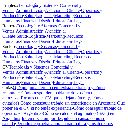
Empleos
Tecnología y Sistemas
·
Comercial y
Ventas
·
Administración
·
Atención al Cliente
·
Operarios y
Producción
·
Salud
·
Logística
·
Marketing
·
Recursos
Humanos
·
Finanzas
·
Diseño
·
Educación
·
Legal
Remoto
Tecnología y Sistemas
·
Comercial y
Ventas
·
Administración
·
Atención al
Cliente
·
Salud
·
Logística
·
Marketing
·
Recursos
Humanos
·
Finanzas
·
Diseño
·
Educación
·
Legal
Sueldos
Tecnología y Sistemas
·
Comercial y
Ventas
·
Administración
·
Atención al Cliente
·
Operarios y
Producción
·
Salud
·
Logística
·
Marketing
·
Recursos
Humanos
·
Finanzas
·
Diseño
·
Educación
·
Legal
CV
Tecnología y Sistemas
·
Comercial y
Ventas
·
Administración
·
Atención al Cliente
·
Operarios y
Producción
·
Salud
·
Logística
·
Marketing
·
Recursos
Humanos
·
Finanzas
·
Diseño
·
Educación
·
Legal
Guías
Qué preguntan en una entrevista de trabajo y cómo
responder
·
Cómo responder “hablame de vos” en una
entrevista
·
Errores en el CV que te dejan afuera (y cómo
evitarlos)
·
Cómo conseguir trabajo sin experiencia en Argentina
·
Qué
poner en el CV si no tenés experiencia
·
Cómo conseguir trabajo de
operario en Argentina
·
Cómo se calcula el aguinaldo (SAC) en
Argentina
·
Indemnización por despido sin causa: cómo se
calcula
·
Período de prueba laboral: cuánto dura y tus derechos