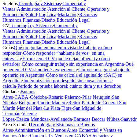
Sueldos
Tecnología y Sistemas
·
Comercial y
Ventas
·
Administración
·
Atención al Cliente
·
Operarios y
Producción
·
Salud
·
Logística
·
Marketing
·
Recursos
Humanos
·
Finanzas
·
Diseño
·
Educación
·
Legal
CV
Tecnología y Sistemas
·
Comercial y
Ventas
·
Administración
·
Atención al Cliente
·
Operarios y
Producción
·
Salud
·
Logística
·
Marketing
·
Recursos
Humanos
·
Finanzas
·
Diseño
·
Educación
·
Legal
Guías
Qué preguntan en una entrevista de trabajo y cómo
responder
·
Cómo responder “hablame de vos” en una
entrevista
·
Errores en el CV que te dejan afuera (y cómo
evitarlos)
·
Cómo conseguir trabajo sin experiencia en Argentina
·
Qué
poner en el CV si no tenés experiencia
·
Cómo conseguir trabajo de
operario en Argentina
·
Cómo se calcula el aguinaldo (SAC) en
Argentina
·
Indemnización por despido sin causa: cómo se
calcula
·
Período de prueba laboral: cuánto dura y tus derechos
Ciudades
Buenos
Aires
·
CABA
·
Córdoba
·
Rosario
·
Palermo
·
Pilar
·
Neuquén
·
San
Nicolás
·
Belgrano
·
Puerto Madero
·
Retiro
·
Partido de General San
Martín
·
Mar del Plata
·
La Plata
·
Tigre
·
San Miguel de
Tucumán
·
Vicente
López
·
Ezeiza
·
Mendoza
·
Avellaneda
·
Barracas
·
Beccar
·
Núñez
·
Saavedr
Área × ciudad
Tecnología y Sistemas en Buenos
Aires
·
Administración en Buenos Aires
·
Comercial y Ventas en
Buenos Aires
·
Comercial y Ventas en CABA
·
Operarios y