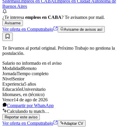
Sistemas
Empleos en CABA
Empleos en Ciudad Autónoma de
Buenos Aires
¿Te interesa
empleos en CABA
? Te avisamos por mail.
Avisarme
Ver oferta en Computrabajo
Avisame de avisos así
Te llevamos al portal original. Próximo Trabajo no gestiona la
postulación.
Salario no informado en el aviso
Modalidad
Remoto
Jornada
Tiempo completo
Nivel
Senior
Experiencia
5
año
s
Educación
Universitario
Idiomas
es, en (técnico)
Vence
14 de ago de 2026
Compartir por WhatsApp
Calculando tu match…
Reportar este aviso
Ver oferta en Computrabajo
Adaptar CV