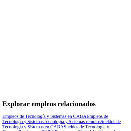
Reciente
FLEX TECH
· CABA
Presencial
·
hace 18 horas
Presencial
Sin sueldo
hace 18 horas
CL
Ingeniero Senior de IA
Reciente
Cognit Labs
· CABA
Presencial
·
hace 22 horas
Presencial
Sin sueldo
hace 22 horas
Explorar empleos relacionados
Empleos de Tecnología y Sistemas en CABA
Empleos de
Tecnología y Sistemas
Tecnología y Sistemas remotos
Sueldos de
Tecnología y Sistemas en CABA
Sueldos de Tecnología y