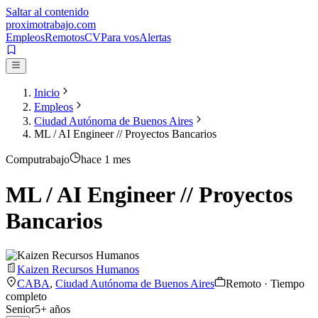
Saltar al contenido
proximotrabajo
.com
Empleos
Remotos
CV
Para vos
Alertas
Inicio
Empleos
Ciudad Autónoma de Buenos Aires
ML / AI Engineer // Proyectos Bancarios
Computrabajo
hace 1 mes
ML / AI Engineer // Proyectos
Bancarios
Kaizen Recursos Humanos
CABA
,
Ciudad Autónoma de Buenos Aires
Remoto · Tiempo
completo
Senior
5
+ años