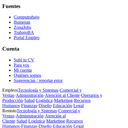
Fuentes
Computrabajo
Bumeran
ZonaJobs
TrabajoBA
Portal Empleo
Cuenta
Subí tu CV
Para vos
Mi cuenta
Quiénes somos
Sugerencias / reportar error
Empleos
Tecnología y Sistemas
·
Comercial y
Ventas
·
Administración
·
Atención al Cliente
·
Operarios y
Producción
·
Salud
·
Logística
·
Marketing
·
Recursos
Humanos
·
Finanzas
·
Diseño
·
Educación
·
Legal
Remoto
Tecnología y Sistemas
·
Comercial y
Ventas
·
Administración
·
Atención al
Cliente
·
Salud
·
Logística
·
Marketing
·
Recursos
Humanos
·
Finanzas
·
Diseño
·
Educación
·
Legal