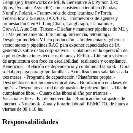
Lenguaje y frameworks de ML & Generative AI: Python 3.xx
(tipos, Pydantic, AsyncIO) con ecosistema científico (Pandas,
NumPy, Polars). - Frameworks de deep learning: PyTorch,
TensorFlow 2.x/Keras, JAX/Flax. - Frameworks de agentes y
orquestación GenAI: LangChain, LangGraph, LlamaIndex,
CrewAI, AutoGen. Tareas: - Diseñar y mantener pipelines de ML y
LLMs (entrenamiento, fine-tuning, inferencia, retraining). -
Desplegar modelos ML en producción. - Implementar y gobernar
vector stores y pipelines RAG para exponer capacidades de IA
generativa sobre datos corporativos. - Colaborar en la operación del
equipo (estimaciones técnicas, demos y RFPs). - Liderar revisiones
de arquitectura con foco en escalabilidad, resiliencia y compliance.
Beneficios: - Relación de dependencia y continuidad laboral. - Obra
social prepaga para grupo familiar. - Actualizaciones salariales cada
tres meses. - Programa de capacitación / Plataforma propia. -
Descuentos en instituciones educativas. - Bonificación en clases de
inglés. - Descuentos en red de gimnasios de primera línea. - Día de
cumpleaños libre. - Cuatro días libres al año por trámites. -
Vacaciones flex. - Kit de bienvenida. - Bonificación por gastos de
internet. - Notebook. Zona y horario laboral: REMOTO, de lunes a
viernes de 09 a 18 hs.
Responsabilidades