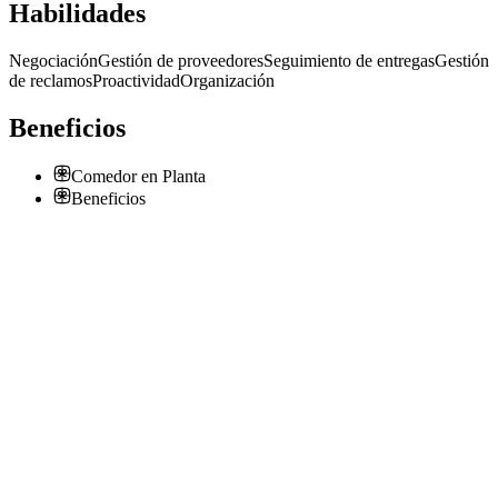
Habilidades
Negociación
Gestión de proveedores
Seguimiento de entregas
Gestión
de reclamos
Proactividad
Organización
Beneficios
Comedor en Planta
Beneficios
Asistente de Compras
Pasteleria San Antonio
· Lima
Presencial
·
hace 1 mes