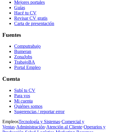
Mejores portales
Guías
Hacé tu CV
Revisar CV gratis
Carta de presentación
Fuentes
Computrabajo
Bumeran
ZonaJobs
TrabajoBA
Portal Empleo
Cuenta
Subí tu CV
Para vos
Mi cuenta
Quiénes somos
Sugerencias / reportar error
Empleos
Tecnología y Sistemas
·
Comercial y
Ventas
·
Administración
·
Atención al Cliente
·
Operarios y