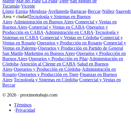
Martín
·
Mar del Plata
·
La Plata
·
Tigre
·
San Miguel de
Tucumán
·
Vicente
López
·
Ezeiza
·
Mendoza
·
Avellaneda
·
Barracas
·
Beccar
·
Núñez
·
Saavedr
Área × ciudad
Tecnología y Sistemas en Buenos
Aires
·
Administración en Buenos Aires
·
Comercial y Ventas en
Buenos Aires
·
Comercial y Ventas en CABA
·
Operarios y
Producción en CABA
·
Administración en CABA
·
Tecnología y
Sistemas en CABA
·
Comercial y Ventas en Córdoba
·
Comercial y
Ventas en Rosario
·
Operarios y Producción en Rosario
·
Comercial y
Ventas en Palermo
·
Operarios y Producción en Partido de General
San Martín
·
Marketing en Buenos Aires
·
Operarios y Producción en
Buenos Aires
·
Operarios y Producción en Pilar
·
Administración en
Córdoba
·
Atención al Cliente en CABA
·
Salud en Buenos
Aires
·
Operarios y Producción en Córdoba
·
Administración en
Rosario
·
Operarios y Producción en Tigre
·
Finanzas en Buenos
Aires
·
Tecnología y Sistemas en Córdoba
·
Comercial y Ventas en
Beccar
© 2026 · proximotrabajo.com
Términos
·
Privacidad