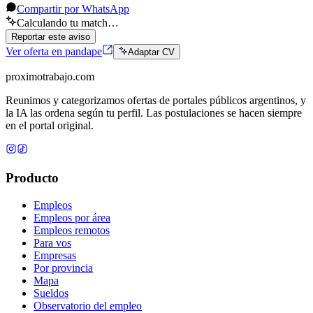
Compartir por WhatsApp
Calculando tu match…
Reportar este aviso
Ver oferta en pandape
Adaptar CV
proximotrabajo
.com
Reunimos y categorizamos ofertas de portales públicos argentinos, y
la IA las ordena según tu perfil. Las postulaciones se hacen siempre
en el portal original.
Producto
Empleos
Empleos por área
Empleos remotos
Para vos
Empresas
Por provincia
Mapa
Sueldos
Observatorio del empleo