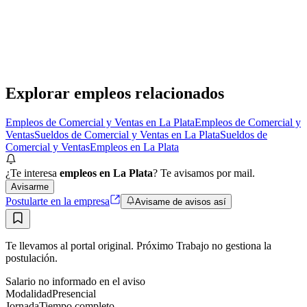
Grupo Gestión
· La Plata
Presencial
·
hace 4 días
Presencial
Sin sueldo
hace 4 días
Explorar empleos relacionados
Empleos de Comercial y Ventas en La Plata
Empleos de Comercial y
Ventas
Sueldos de Comercial y Ventas en La Plata
Sueldos de
Comercial y Ventas
Empleos en La Plata
¿Te interesa
empleos en La Plata
? Te avisamos por mail.
Avisarme
Postularte en la empresa
Avisame de avisos así
Te llevamos al portal original. Próximo Trabajo no gestiona la
postulación.
Salario no informado en el aviso
Modalidad
Presencial
Jornada
Tiempo completo