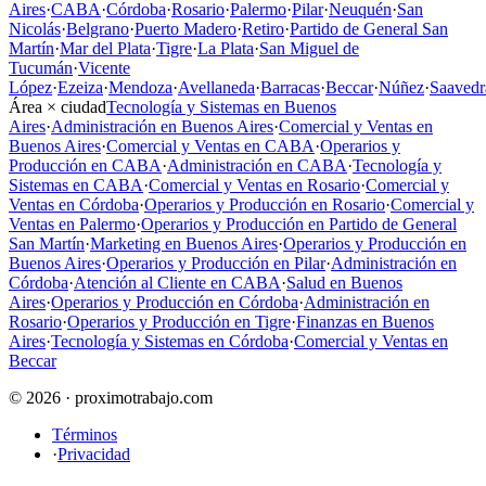
Aires
·
CABA
·
Córdoba
·
Rosario
·
Palermo
·
Pilar
·
Neuquén
·
San
Nicolás
·
Belgrano
·
Puerto Madero
·
Retiro
·
Partido de General San
Martín
·
Mar del Plata
·
Tigre
·
La Plata
·
San Miguel de
Tucumán
·
Vicente
López
·
Ezeiza
·
Mendoza
·
Avellaneda
·
Barracas
·
Beccar
·
Núñez
·
Saavedr
Área × ciudad
Tecnología y Sistemas en Buenos
Aires
·
Administración en Buenos Aires
·
Comercial y Ventas en
Buenos Aires
·
Comercial y Ventas en CABA
·
Operarios y
Producción en CABA
·
Administración en CABA
·
Tecnología y
Sistemas en CABA
·
Comercial y Ventas en Rosario
·
Comercial y
Ventas en Córdoba
·
Operarios y Producción en Rosario
·
Comercial y
Ventas en Palermo
·
Operarios y Producción en Partido de General
San Martín
·
Marketing en Buenos Aires
·
Operarios y Producción en
Buenos Aires
·
Operarios y Producción en Pilar
·
Administración en
Córdoba
·
Atención al Cliente en CABA
·
Salud en Buenos
Aires
·
Operarios y Producción en Córdoba
·
Administración en
Rosario
·
Operarios y Producción en Tigre
·
Finanzas en Buenos
Aires
·
Tecnología y Sistemas en Córdoba
·
Comercial y Ventas en
Beccar
© 2026 · proximotrabajo.com
Términos
·
Privacidad