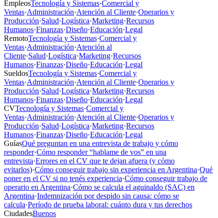
Empleos
Tecnología y Sistemas
·
Comercial y
Ventas
·
Administración
·
Atención al Cliente
·
Operarios y
Producción
·
Salud
·
Logística
·
Marketing
·
Recursos
Humanos
·
Finanzas
·
Diseño
·
Educación
·
Legal
Remoto
Tecnología y Sistemas
·
Comercial y
Ventas
·
Administración
·
Atención al
Cliente
·
Salud
·
Logística
·
Marketing
·
Recursos
Humanos
·
Finanzas
·
Diseño
·
Educación
·
Legal
Sueldos
Tecnología y Sistemas
·
Comercial y
Ventas
·
Administración
·
Atención al Cliente
·
Operarios y
Producción
·
Salud
·
Logística
·
Marketing
·
Recursos
Humanos
·
Finanzas
·
Diseño
·
Educación
·
Legal
CV
Tecnología y Sistemas
·
Comercial y
Ventas
·
Administración
·
Atención al Cliente
·
Operarios y
Producción
·
Salud
·
Logística
·
Marketing
·
Recursos
Humanos
·
Finanzas
·
Diseño
·
Educación
·
Legal
Guías
Qué preguntan en una entrevista de trabajo y cómo
responder
·
Cómo responder “hablame de vos” en una
entrevista
·
Errores en el CV que te dejan afuera (y cómo
evitarlos)
·
Cómo conseguir trabajo sin experiencia en Argentina
·
Qué
poner en el CV si no tenés experiencia
·
Cómo conseguir trabajo de
operario en Argentina
·
Cómo se calcula el aguinaldo (SAC) en
Argentina
·
Indemnización por despido sin causa: cómo se
calcula
·
Período de prueba laboral: cuánto dura y tus derechos
Ciudades
Buenos