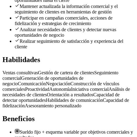
oportunidades hasta el cierre
Mantener actualizada la información comercial y el
seguimiento de clientes en herramientas de gestión
Participar en campañas comerciales, acciones de
fidelización y estrategias de crecimiento
Analizar necesidades de clientes y detectar nuevas
oportunidades de negocio
Realizar seguimiento de satisfacción y experiencia del
cliente
Habilidades
Ventas consultivas
Gestión de cartera de clientes
Seguimiento
comercial
Generación de oportunidades de
negocio
Comunicación
Negociación
Construcción de vínculos
comerciales
Proactividad
Autonomía
Iniciativa comercial
Análisis de
necesidades de clientes
Orientación a resultados
Capacidad de
detectar oportunidades
Habilidades de comunicación
Capacidad de
fidelización
Asesoramiento personalizado
Beneficios
Sueldo fijo + esquema variable por objetivos comerciales y