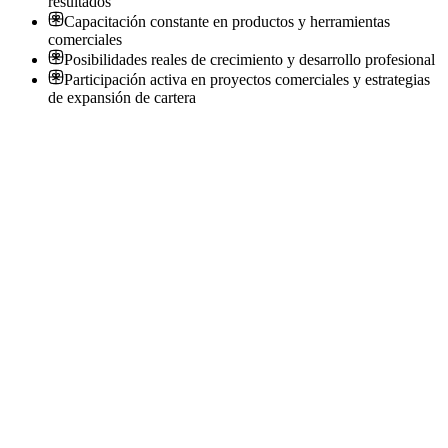
resultados
Capacitación constante en productos y herramientas
comerciales
Posibilidades reales de crecimiento y desarrollo profesional
Participación activa en proyectos comerciales y estrategias
de expansión de cartera
SC
Asesor Comercial de Seguros de Vida
SEGA Consultores
· Neuquén
Presencial
·
hace 22 días
Presencial
Sin sueldo
hace 22 días
SC
Asesor Comercial de Seguros de Vida
SEGA Consultores
· Neuquén