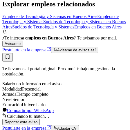
Explorar empleos relacionados
Empleos de Tecnología y Sistemas en Buenos Aires
Empleos de
Tecnología y Sistemas
Sueldos de Tecnología y Sistemas en Buenos
Aires
Sueldos de Tecnología y Sistemas
Empleos en Buenos Aires
¿Te interesa
empleos en Buenos Aires
? Te avisamos por mail.
Avisarme
Postularte en la empresa
Avisame de avisos así
Te llevamos al portal original. Próximo Trabajo no gestiona la
postulación.
Salario no informado en el aviso
Modalidad
Presencial
Jornada
Tiempo completo
Nivel
Senior
Educación
Universitario
Compartir por WhatsApp
Calculando tu match…
Reportar este aviso
Postularte en la empresa
Adaptar CV