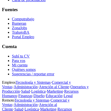
Fuentes
Computrabajo
Bumeran
ZonaJobs
TrabajoBA
Portal Empleo
Cuenta
Subí tu CV
Para vos
Mi cuenta
Quiénes somos
Sugerencias / reportar error
Empleos
Tecnología y Sistemas
·
Comercial y
Ventas
·
Administración
·
Atención al Cliente
·
Operarios y
Producción
·
Salud
·
Logística
·
Marketing
·
Recursos
Humanos
·
Finanzas
·
Diseño
·
Educación
·
Legal
Remoto
Tecnología y Sistemas
·
Comercial y
Ventas
·
Administración
·
Atención al
Cliente
·
Salud
·
Logística
·
Marketing
·
Recursos