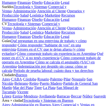
Humanos
·
Finanzas
·
Diseño
·
Educación
·
Legal
Sueldos
Tecnología y Sistemas
·
Comercial y
Ventas
·
Administración
·
Atención al Cliente
·
Operarios y
Producción
·
Salud
·
Logística
·
Marketing
·
Recursos
Humanos
·
Finanzas
·
Diseño
·
Educación
·
Legal
CV
Tecnología y Sistemas
·
Comercial y
Ventas
·
Administración
·
Atención al Cliente
·
Operarios y
Producción
·
Salud
·
Logística
·
Marketing
·
Recursos
Humanos
·
Finanzas
·
Diseño
·
Educación
·
Legal
Guías
Qué preguntan en una entrevista de trabajo y cómo
responder
·
Cómo responder “hablame de vos” en una
entrevista
·
Errores en el CV que te dejan afuera (y cómo
evitarlos)
·
Cómo conseguir trabajo sin experiencia en Argentina
·
Qué
poner en el CV si no tenés experiencia
·
Cómo conseguir trabajo de
operario en Argentina
·
Cómo se calcula el aguinaldo (SAC) en
Argentina
·
Indemnización por despido sin causa: cómo se
calcula
·
Período de prueba laboral: cuánto dura y tus derechos
Ciudades
Buenos
Aires
·
CABA
·
Córdoba
·
Rosario
·
Palermo
·
Pilar
·
Neuquén
·
San
Nicolás
·
Belgrano
·
Retiro
·
Puerto Madero
·
Partido de General San
Martín
·
Mar del Plata
·
Tigre
·
La Plata
·
San Miguel de
Tucumán
·
Vicente
López
·
Ezeiza
·
Mendoza
·
Avellaneda
·
Barracas
·
Beccar
·
Núñez
·
Saavedr
Área × ciudad
Tecnología y Sistemas en Buenos
Aires
·
Administración en Buenos Aires
·
Comercial y Ventas en