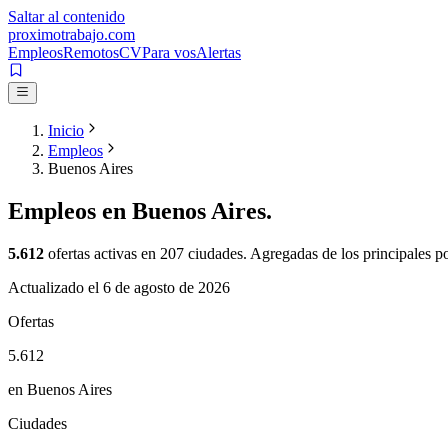
Saltar al contenido
proximotrabajo
.com
Empleos
Remotos
CV
Para vos
Alertas
Inicio
Empleos
Buenos Aires
Empleos en
Buenos Aires
.
5.612
ofertas activas en
207
ciudades. Agregadas de los principales por
Actualizado el
6 de agosto de 2026
Ofertas
5.612
en Buenos Aires
Ciudades