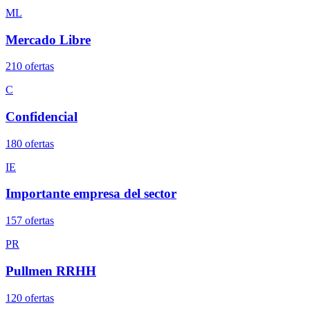
ML
Mercado Libre
210
oferta
s
C
Confidencial
180
oferta
s
IE
Importante empresa del sector
157
oferta
s
PR
Pullmen RRHH
120
oferta
s