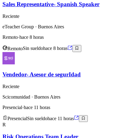
Sales Representative- Spanish Speaker
Reciente
eTeacher Group
· Buenos Aires
Remoto
·
hace 8 horas
Remoto
Sin sueldo
hace 8 horas
Vendedor- Asesor de segurIdad
Reciente
Scicomunidad
· Buenos Aires
Presencial
·
hace 11 horas
Presencial
Sin sueldo
hace 11 horas
R
Risk Operations Team Leader