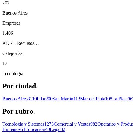
207
Buenos Aires
Empresas
1.406
ADN - Recursos…
Categorías
17
Tecnología
Por
ciudad.
Buenos Aires
3110
Pilar
200
San Martín
113
Mar del Plata
108
La Plata
96
Por
rubro.
Tecnología y Sistemas
1273
Comercial y Ventas
982
Operarios y Produ
Humanos
63
Educación
40
Legal
32