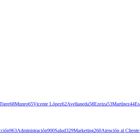
Tigre
68
Munro
65
Vicente López
62
Avellaneda
58
Ezeiza
53
Martínez
44
Es
cción
963
Administración
900
Salud
329
Marketing
260
Atención al Cliente