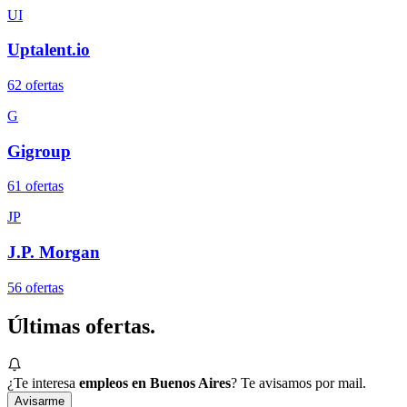
UI
Uptalent.io
62
oferta
s
G
Gigroup
61
oferta
s
JP
J.P. Morgan
56
oferta
s
Últimas
ofertas.
¿Te interesa
empleos en Buenos Aires
? Te avisamos por mail.
Avisarme