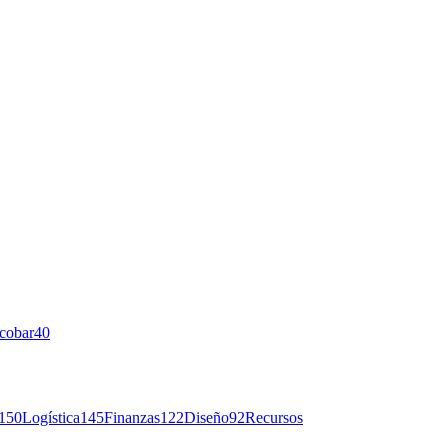
cobar
40
150
Logística
145
Finanzas
122
Diseño
92
Recursos