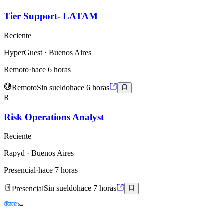
Tier Support- LATAM
Reciente
HyperGuest
· Buenos Aires
Remoto
·
hace 6 horas
Remoto
Sin sueldo
hace 6 horas
R
Risk Operations Analyst
Reciente
Rapyd
· Buenos Aires
Presencial
·
hace 7 horas
Presencial
Sin sueldo
hace 7 horas