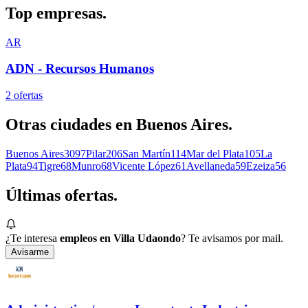
Top
empresas.
AR
ADN - Recursos Humanos
2
oferta
s
Otras ciudades en
Buenos Aires
.
Buenos Aires
3097
Pilar
206
San Martín
114
Mar del Plata
105
La
Plata
94
Tigre
68
Munro
68
Vicente López
61
Avellaneda
59
Ezeiza
56
Últimas
ofertas.
¿Te interesa
empleos en Villa Udaondo
? Te avisamos por mail.
Avisarme