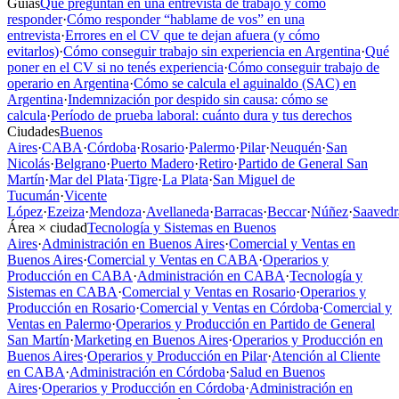
Guías
Qué preguntan en una entrevista de trabajo y cómo
responder
·
Cómo responder “hablame de vos” en una
entrevista
·
Errores en el CV que te dejan afuera (y cómo
evitarlos)
·
Cómo conseguir trabajo sin experiencia en Argentina
·
Qué
poner en el CV si no tenés experiencia
·
Cómo conseguir trabajo de
operario en Argentina
·
Cómo se calcula el aguinaldo (SAC) en
Argentina
·
Indemnización por despido sin causa: cómo se
calcula
·
Período de prueba laboral: cuánto dura y tus derechos
Ciudades
Buenos
Aires
·
CABA
·
Córdoba
·
Rosario
·
Palermo
·
Pilar
·
Neuquén
·
San
Nicolás
·
Belgrano
·
Puerto Madero
·
Retiro
·
Partido de General San
Martín
·
Mar del Plata
·
Tigre
·
La Plata
·
San Miguel de
Tucumán
·
Vicente
López
·
Ezeiza
·
Mendoza
·
Avellaneda
·
Barracas
·
Beccar
·
Núñez
·
Saavedr
Área × ciudad
Tecnología y Sistemas en Buenos
Aires
·
Administración en Buenos Aires
·
Comercial y Ventas en
Buenos Aires
·
Comercial y Ventas en CABA
·
Operarios y
Producción en CABA
·
Administración en CABA
·
Tecnología y
Sistemas en CABA
·
Comercial y Ventas en Rosario
·
Operarios y
Producción en Rosario
·
Comercial y Ventas en Córdoba
·
Comercial y
Ventas en Palermo
·
Operarios y Producción en Partido de General
San Martín
·
Marketing en Buenos Aires
·
Operarios y Producción en
Buenos Aires
·
Operarios y Producción en Pilar
·
Atención al Cliente
en CABA
·
Administración en Córdoba
·
Salud en Buenos
Aires
·
Operarios y Producción en Córdoba
·
Administración en