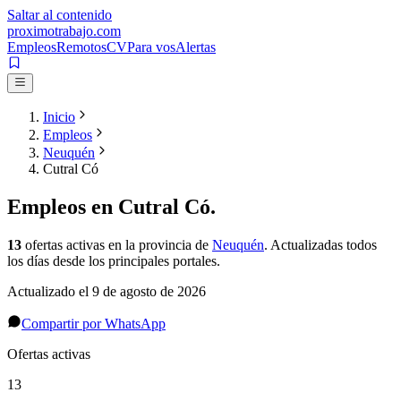
Saltar al contenido
proximotrabajo
.com
Empleos
Remotos
CV
Para vos
Alertas
Inicio
Empleos
Neuquén
Cutral Có
Empleos en
Cutral Có
.
13
ofertas activas
en la provincia de
Neuquén
. Actualizadas todos
los días desde los principales portales.
Actualizado el
9 de agosto de 2026
Compartir por WhatsApp
Ofertas activas
13