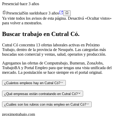
Presencial
·
hace 3 años
Presencial
Sin sueldo
hace 3 años
Ya viste todos los avisos de esta página. Desactivá «Ocultar vistos»
para volver a mostrarlos.
Buscar
trabajo en
Cutral Có
.
Cutral Có
concentra
13
ofertas laborales activas en Próximo
Trabajo
, dentro de la provincia de Neuquén
.
Las categorías más
buscadas son
comercial y ventas, salud, operarios y producción
.
Agregamos las ofertas de Computrabajo, Bumeran, ZonaJobs,
TrabajoBA y Portal Empleo para que tengas una vista unificada del
mercado. La postulación se hace siempre en el portal original.
¿Cuántos empleos hay en Cutral Có?
¿Qué empresas están contratando en Cutral Có?
¿Cuáles son los rubros con más empleo en Cutral Có?
proximotrabajo
.com