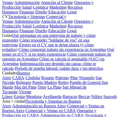
Ventas
·
Administración
·
Atención al Cliente
·
Operarios y
Producción
·
Salud
·
Logística
·
Marketing
·
Recursos
Humanos
·
Finanzas
·
Diseño
·
Educación
·
Legal
CV
Tecnología y Sistemas
·
Comercial y
Ventas
·
Administración
·
Atención al Cliente
·
Operarios y
Producción
·
Salud
·
Logística
·
Marketing
·
Recursos
Humanos
·
Finanzas
·
Diseño
·
Educación
·
Legal
Guías
Qué preguntan en una entrevista de trabajo y cómo
responder
·
Cómo responder “hablame de vos” en una
entrevista
·
Errores en el CV que te dejan afuera (y cómo
evitarlos)
·
Cómo conseguir trabajo sin experiencia en Argentina
·
Qué
poner en el CV si no tenés experiencia
·
Cómo conseguir trabajo de
operario en Argentina
·
Cómo se calcula el aguinaldo (SAC) en
Argentina
·
Indemnización por despido sin causa: cómo se
calcula
·
Período de prueba laboral: cuánto dura y tus derechos
Ciudades
Buenos
Aires
·
CABA
·
Córdoba
·
Rosario
·
Palermo
·
Pilar
·
Neuquén
·
San
Nicolás
·
Belgrano
·
Puerto Madero
·
Retiro
·
Partido de General San
Martín
·
Mar del Plata
·
Tigre
·
La Plata
·
San Miguel de
Tucumán
·
Vicente
López
·
Ezeiza
·
Mendoza
·
Avellaneda
·
Barracas
·
Beccar
·
Núñez
·
Saavedr
Área × ciudad
Tecnología y Sistemas en Buenos
Aires
·
Administración en Buenos Aires
·
Comercial y Ventas en
Buenos Aires
·
Comercial y Ventas en CABA
·
Operarios y
Producción en CABA
·
Administración en CABA
·
Tecnología y