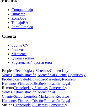
Fuentes
Computrabajo
Bumeran
ZonaJobs
TrabajoBA
Portal Empleo
Cuenta
Subí tu CV
Para vos
Mi cuenta
Quiénes somos
Sugerencias / reportar error
Empleos
Tecnología y Sistemas
·
Comercial y
Ventas
·
Administración
·
Atención al Cliente
·
Operarios y
Producción
·
Salud
·
Logística
·
Marketing
·
Recursos
Humanos
·
Finanzas
·
Diseño
·
Educación
·
Legal
Remoto
Tecnología y Sistemas
·
Comercial y
Ventas
·
Administración
·
Atención al
Cliente
·
Salud
·
Logística
·
Marketing
·
Recursos
Humanos
·
Finanzas
·
Diseño
·
Educación
·
Legal
Sueldos
Tecnología y Sistemas
·
Comercial y