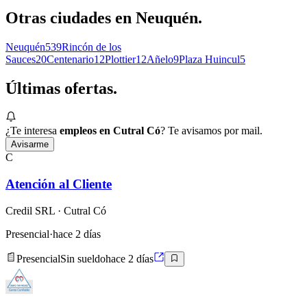
Otras ciudades en
Neuquén
.
Neuquén
539
Rincón de los
Sauces
20
Centenario
12
Plottier
12
Añelo
9
Plaza Huincul
5
Últimas
ofertas.
¿Te interesa
empleos en Cutral Có
? Te avisamos por mail.
Avisarme
C
Atención al Cliente
Credil SRL
· Cutral Có
Presencial
·
hace 2 días
Presencial
Sin sueldo
hace 2 días