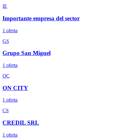
IE
Importante empresa del sector
1
oferta
GS
Grupo San Miguel
1
oferta
OC
ON CITY
1
oferta
CS
CREDIL SRL
1
oferta