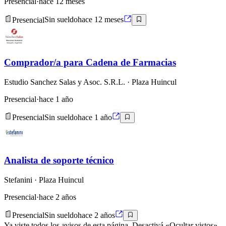
Presencial
·
hace 12 meses
Presencial
Sin sueldo
hace 12 meses
Comprador/a para Cadena de Farmacias
Estudio Sanchez Salas y Asoc. S.R.L.
· Plaza Huincul
Presencial
·
hace 1 año
Presencial
Sin sueldo
hace 1 año
Analista de soporte técnico
Stefanini
· Plaza Huincul
Presencial
·
hace 2 años
Presencial
Sin sueldo
hace 2 años
Ya viste todos los avisos de esta página. Desactivá «Ocultar vistos»