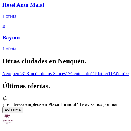
Hotel Antu Malal
1
oferta
B
Bayton
1
oferta
Otras ciudades en
Neuquén
.
Neuquén
531
Rincón de los Sauces
13
Centenario
11
Plottier
11
Añelo
10
Últimas
ofertas.
¿Te interesa
empleos en Plaza Huincul
? Te avisamos por mail.
Avisarme