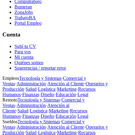
Computrabajo
Bumeran
ZonaJobs
TrabajoBA
Portal Empleo
Cuenta
Subí tu CV
Para vos
Mi cuenta
Quiénes somos
Sugerencias / reportar error
Empleos
Tecnología y Sistemas
·
Comercial y
Ventas
·
Administración
·
Atención al Cliente
·
Operarios y
Producción
·
Salud
·
Logística
·
Marketing
·
Recursos
Humanos
·
Finanzas
·
Diseño
·
Educación
·
Legal
Remoto
Tecnología y Sistemas
·
Comercial y
Ventas
·
Administración
·
Atención al
Cliente
·
Salud
·
Logística
·
Marketing
·
Recursos
Humanos
·
Finanzas
·
Diseño
·
Educación
·
Legal
Sueldos
Tecnología y Sistemas
·
Comercial y
Ventas
·
Administración
·
Atención al Cliente
·
Operarios y
Producción
·
Salud
·
Logística
·
Marketing
·
Recursos