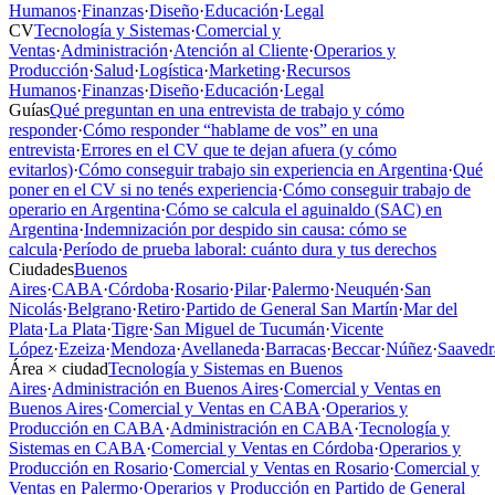
Humanos
·
Finanzas
·
Diseño
·
Educación
·
Legal
CV
Tecnología y Sistemas
·
Comercial y
Ventas
·
Administración
·
Atención al Cliente
·
Operarios y
Producción
·
Salud
·
Logística
·
Marketing
·
Recursos
Humanos
·
Finanzas
·
Diseño
·
Educación
·
Legal
Guías
Qué preguntan en una entrevista de trabajo y cómo
responder
·
Cómo responder “hablame de vos” en una
entrevista
·
Errores en el CV que te dejan afuera (y cómo
evitarlos)
·
Cómo conseguir trabajo sin experiencia en Argentina
·
Qué
poner en el CV si no tenés experiencia
·
Cómo conseguir trabajo de
operario en Argentina
·
Cómo se calcula el aguinaldo (SAC) en
Argentina
·
Indemnización por despido sin causa: cómo se
calcula
·
Período de prueba laboral: cuánto dura y tus derechos
Ciudades
Buenos
Aires
·
CABA
·
Córdoba
·
Rosario
·
Pilar
·
Palermo
·
Neuquén
·
San
Nicolás
·
Belgrano
·
Retiro
·
Partido de General San Martín
·
Mar del
Plata
·
La Plata
·
Tigre
·
San Miguel de Tucumán
·
Vicente
López
·
Ezeiza
·
Mendoza
·
Avellaneda
·
Barracas
·
Beccar
·
Núñez
·
Saavedr
Área × ciudad
Tecnología y Sistemas en Buenos
Aires
·
Administración en Buenos Aires
·
Comercial y Ventas en
Buenos Aires
·
Comercial y Ventas en CABA
·
Operarios y
Producción en CABA
·
Administración en CABA
·
Tecnología y
Sistemas en CABA
·
Comercial y Ventas en Córdoba
·
Operarios y
Producción en Rosario
·
Comercial y Ventas en Rosario
·
Comercial y
Ventas en Palermo
·
Operarios y Producción en Partido de General