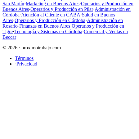
San Martín
·
Marketing en Buenos Aires
·
Operarios y Producción en
Buenos Aires
·
Operarios y Producción en Pilar
·
Administración en
Córdoba
·
Atención al Cliente en CABA
·
Salud en Buenos
Aires
·
Operarios y Producción en Córdoba
·
Administración en
Rosario
·
Finanzas en Buenos Aires
·
Operarios y Producción en
Tigre
·
Tecnología y Sistemas en Córdoba
·
Comercial y Ventas en
Beccar
© 2026 · proximotrabajo.com
Términos
·
Privacidad