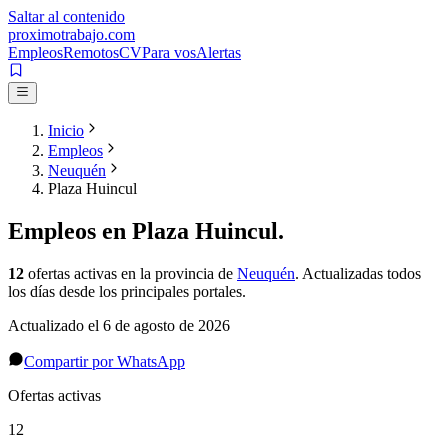
Saltar al contenido
proximotrabajo
.com
Empleos
Remotos
CV
Para vos
Alertas
Inicio
Empleos
Neuquén
Plaza Huincul
Empleos en
Plaza Huincul
.
12
ofertas activas
en la provincia de
Neuquén
. Actualizadas todos
los días desde los principales portales.
Actualizado el
6 de agosto de 2026
Compartir por WhatsApp
Ofertas activas
12