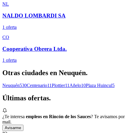
NL
NALDO LOMBARDI SA
1
oferta
CO
Cooperativa Obrera Ltda.
1
oferta
Otras ciudades en
Neuquén
.
Neuquén
530
Centenario
11
Plottier
11
Añelo
10
Plaza Huincul
5
Últimas
ofertas.
¿Te interesa
empleos en Rincón de los Sauces
? Te avisamos por
mail.
Avisarme