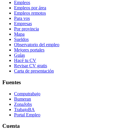
Empleos
Empleos por área
Empleos remotos
Para vos
Empresas
Por provincia
Mapa
Sueldos
Observatorio del empleo
Mejores portales
Guías
Hacé tu CV
Revisar CV gratis
Carta de presentación
Fuentes
Computrabajo
Bumeran
ZonaJobs
TrabajoBA
Portal Empleo
Cuenta