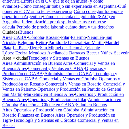
entrevista
·
Errores en el CV que te dejan afuera (y cómo
evitarlos)
·
Cómo conseguir trabajo sin experiencia en Argentina
·
Qué
poner en el CV si no tenés experiencia
·
Cómo conseguir trabajo de
operario en Argentina
·
Cómo se calcula el aguinaldo (SAC) en
Argentina
·
Indemnización por despido sin causa: cómo se
calcula
·
Período de prueba laboral: cuánto dura y tus derechos
Ciudades
Buenos
Aires
·
CABA
·
Córdoba
·
Rosario
·
Pilar
·
Palermo
·
Neuquén
·
San
Nicolás
·
Belgrano
·
Retiro
·
Partido de General San Martín
·
Mar del
Plata
·
La Plata
·
Tigre
·
San Miguel de Tucumán
·
Vicente
López
·
Ezeiza
·
Mendoza
·
Avellaneda
·
Barracas
·
Beccar
·
Núñez
·
Saavedr
Área × ciudad
Tecnología y Sistemas en Buenos
Aires
·
Administración en Buenos Aires
·
Comercial y Ventas en
Buenos Aires
·
Comercial y Ventas en CABA
·
Operarios y
Producción en CABA
·
Administración en CABA
·
Tecnología y
Sistemas en CABA
·
Comercial y Ventas en Córdoba
·
Operarios y
Producción en Rosario
·
Comercial y Ventas en Rosario
·
Comercial y
Ventas en Palermo
·
Operarios y Producción en Partido de General
San Martín
·
Marketing en Buenos Aires
·
Operarios y Producción en
Buenos Aires
·
Operarios y Producción en Pilar
·
Administración en
Córdoba
·
Atención al Cliente en CABA
·
Salud en Buenos
Aires
·
Operarios y Producción en Córdoba
·
Administración en
Rosario
·
Finanzas en Buenos Aires
·
Operarios y Producción en
Tigre
·
Tecnología y Sistemas en Córdoba
·
Comercial y Ventas en
Beccar