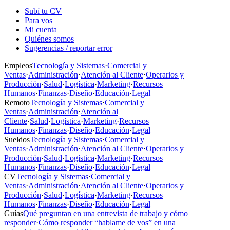
Subí tu CV
Para vos
Mi cuenta
Quiénes somos
Sugerencias / reportar error
Empleos
Tecnología y Sistemas
·
Comercial y
Ventas
·
Administración
·
Atención al Cliente
·
Operarios y
Producción
·
Salud
·
Logística
·
Marketing
·
Recursos
Humanos
·
Finanzas
·
Diseño
·
Educación
·
Legal
Remoto
Tecnología y Sistemas
·
Comercial y
Ventas
·
Administración
·
Atención al
Cliente
·
Salud
·
Logística
·
Marketing
·
Recursos
Humanos
·
Finanzas
·
Diseño
·
Educación
·
Legal
Sueldos
Tecnología y Sistemas
·
Comercial y
Ventas
·
Administración
·
Atención al Cliente
·
Operarios y
Producción
·
Salud
·
Logística
·
Marketing
·
Recursos
Humanos
·
Finanzas
·
Diseño
·
Educación
·
Legal
CV
Tecnología y Sistemas
·
Comercial y
Ventas
·
Administración
·
Atención al Cliente
·
Operarios y
Producción
·
Salud
·
Logística
·
Marketing
·
Recursos
Humanos
·
Finanzas
·
Diseño
·
Educación
·
Legal
Guías
Qué preguntan en una entrevista de trabajo y cómo
responder
·
Cómo responder “hablame de vos” en una