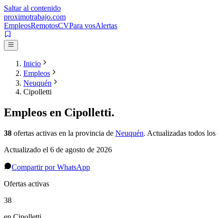
Saltar al contenido
proximotrabajo
.com
Empleos
Remotos
CV
Para vos
Alertas
Inicio
Empleos
Neuquén
Cipolletti
Empleos en
Cipolletti
.
38
ofertas activas
en la provincia de
Neuquén
. Actualizadas todos los 
Actualizado el
6 de agosto de 2026
Compartir por WhatsApp
Ofertas activas
38
en Cipolletti