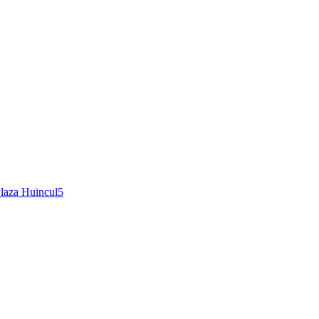
laza Huincul
5