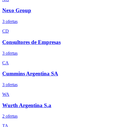
Nexo Group
3
oferta
s
CD
Consultores de Empresas
3
oferta
s
CA
Cummins Argentina SA
3
oferta
s
WA
Wurth Argentina S.a
2
oferta
s
TA