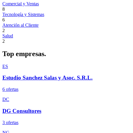
Comercial y Ventas
8
Tecnología y Sistemas
6
Atención al Cliente
2
Salud
2
Top
empresas.
ES
Estudio Sanchez Salas y Asoc. S.R.L.
6
oferta
s
DC
DG Consultores
3
oferta
s
NG