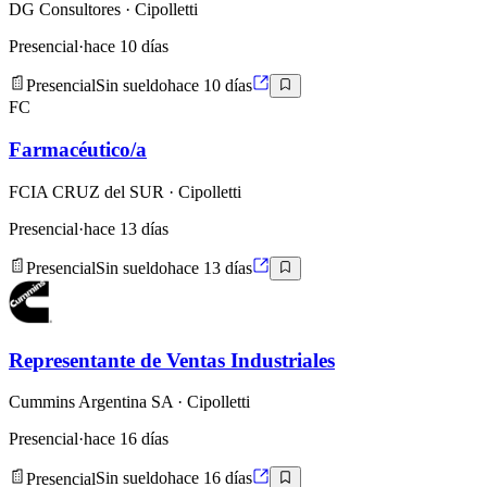
DG Consultores
· Cipolletti
Presencial
·
hace 10 días
Presencial
Sin sueldo
hace 10 días
FC
Farmacéutico/a
FCIA CRUZ del SUR
· Cipolletti
Presencial
·
hace 13 días
Presencial
Sin sueldo
hace 13 días
Representante de Ventas Industriales
Cummins Argentina SA
· Cipolletti
Presencial
·
hace 16 días
Presencial
Sin sueldo
hace 16 días