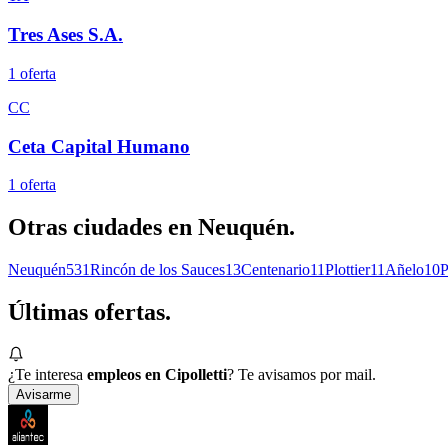
Tres Ases S.A.
1
oferta
CC
Ceta Capital Humano
1
oferta
Otras ciudades en
Neuquén
.
Neuquén
531
Rincón de los Sauces
13
Centenario
11
Plottier
11
Añelo
10
P
Últimas
ofertas.
¿Te interesa
empleos en Cipolletti
? Te avisamos por mail.
Avisarme