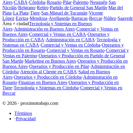
Aires
·
CABA
·
Córdoba
·
Rosario
·
Pilar
·
Palermo
·
Neuquén
·
San
Nicolás
·
Belgrano
·
Retiro
·
Partido de General San Martín
·
Mar del
Plata
·
La Plata
·
Tigre
·
San Miguel de Tucumán
·
Vicente
López
·
Ezeiza
·
Mendoza
·
Avellaneda
·
Barracas
·
Beccar
·
Núñez
·
Saavedr
Área × ciudad
Tecnología y Sistemas en Buenos
Aires
·
Administración en Buenos Aires
·
Comercial y Ventas en
Buenos Aires
·
Comercial y Ventas en CABA
·
Operarios y
Producción en CABA
·
Administración en CABA
·
Tecnología y
Sistemas en CABA
·
Comercial y Ventas en Córdoba
·
Operarios y
Producción en Rosario
·
Comercial y Ventas en Rosario
·
Comercial y
Ventas en Palermo
·
Operarios y Producción en Partido de General
San Martín
·
Marketing en Buenos Aires
·
Operarios y Producción en
Buenos Aires
·
Operarios y Producción en Pilar
·
Administración en
Córdoba
·
Atención al Cliente en CABA
·
Salud en Buenos
Aires
·
Operarios y Producción en Córdoba
·
Administración en
Rosario
·
Finanzas en Buenos Aires
·
Operarios y Producción en
Tigre
·
Tecnología y Sistemas en Córdoba
·
Comercial y Ventas en
Beccar
© 2026 · proximotrabajo.com
Términos
·
Privacidad