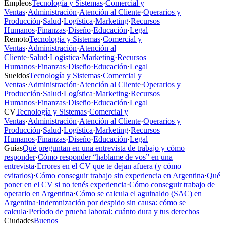
Empleos
Tecnología y Sistemas
·
Comercial y
Ventas
·
Administración
·
Atención al Cliente
·
Operarios y
Producción
·
Salud
·
Logística
·
Marketing
·
Recursos
Humanos
·
Finanzas
·
Diseño
·
Educación
·
Legal
Remoto
Tecnología y Sistemas
·
Comercial y
Ventas
·
Administración
·
Atención al
Cliente
·
Salud
·
Logística
·
Marketing
·
Recursos
Humanos
·
Finanzas
·
Diseño
·
Educación
·
Legal
Sueldos
Tecnología y Sistemas
·
Comercial y
Ventas
·
Administración
·
Atención al Cliente
·
Operarios y
Producción
·
Salud
·
Logística
·
Marketing
·
Recursos
Humanos
·
Finanzas
·
Diseño
·
Educación
·
Legal
CV
Tecnología y Sistemas
·
Comercial y
Ventas
·
Administración
·
Atención al Cliente
·
Operarios y
Producción
·
Salud
·
Logística
·
Marketing
·
Recursos
Humanos
·
Finanzas
·
Diseño
·
Educación
·
Legal
Guías
Qué preguntan en una entrevista de trabajo y cómo
responder
·
Cómo responder “hablame de vos” en una
entrevista
·
Errores en el CV que te dejan afuera (y cómo
evitarlos)
·
Cómo conseguir trabajo sin experiencia en Argentina
·
Qué
poner en el CV si no tenés experiencia
·
Cómo conseguir trabajo de
operario en Argentina
·
Cómo se calcula el aguinaldo (SAC) en
Argentina
·
Indemnización por despido sin causa: cómo se
calcula
·
Período de prueba laboral: cuánto dura y tus derechos
Ciudades
Buenos