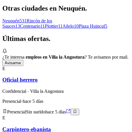
Otras ciudades en
Neuquén
.
Neuquén
531
Rincón de los
Sauces
13
Centenario
11
Plottier
11
Añelo
10
Plaza Huincul
5
Últimas
ofertas.
¿Te interesa
empleos en Villa la Angostura
? Te avisamos por mail.
Avisarme
E
Oficial herrero
Confidencial
· Villa la Angostura
Presencial
·
hace 5 días
Presencial
Sin sueldo
hace 5 días
E
Carpintero-ebanista