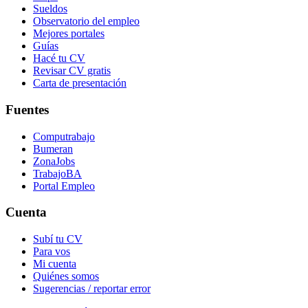
Sueldos
Observatorio del empleo
Mejores portales
Guías
Hacé tu CV
Revisar CV gratis
Carta de presentación
Fuentes
Computrabajo
Bumeran
ZonaJobs
TrabajoBA
Portal Empleo
Cuenta
Subí tu CV
Para vos
Mi cuenta
Quiénes somos
Sugerencias / reportar error