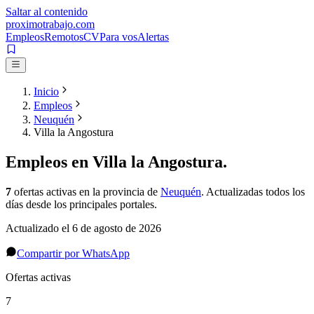
Saltar al contenido
proximotrabajo
.com
Empleos
Remotos
CV
Para vos
Alertas
Inicio
Empleos
Neuquén
Villa la Angostura
Empleos en
Villa la Angostura
.
7
ofertas activas
en la provincia de
Neuquén
. Actualizadas todos los
días desde los principales portales.
Actualizado el
6 de agosto de 2026
Compartir por WhatsApp
Ofertas activas
7