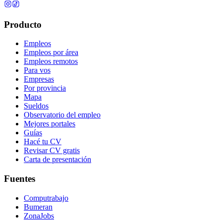
Producto
Empleos
Empleos por área
Empleos remotos
Para vos
Empresas
Por provincia
Mapa
Sueldos
Observatorio del empleo
Mejores portales
Guías
Hacé tu CV
Revisar CV gratis
Carta de presentación
Fuentes
Computrabajo
Bumeran
ZonaJobs