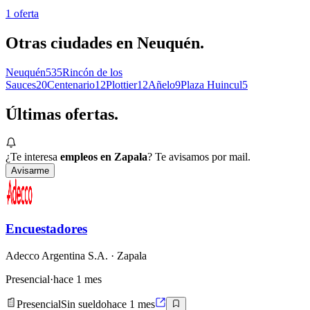
1
oferta
Otras ciudades en
Neuquén
.
Neuquén
535
Rincón de los
Sauces
20
Centenario
12
Plottier
12
Añelo
9
Plaza Huincul
5
Últimas
ofertas.
¿Te interesa
empleos en Zapala
? Te avisamos por mail.
Avisarme
Encuestadores
Adecco Argentina S.A.
· Zapala
Presencial
·
hace 1 mes
Presencial
Sin sueldo
hace 1 mes