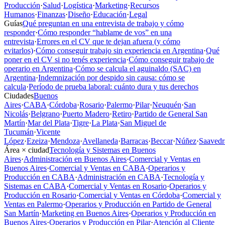
Producción
·
Salud
·
Logística
·
Marketing
·
Recursos
Humanos
·
Finanzas
·
Diseño
·
Educación
·
Legal
Guías
Qué preguntan en una entrevista de trabajo y cómo
responder
·
Cómo responder “hablame de vos” en una
entrevista
·
Errores en el CV que te dejan afuera (y cómo
evitarlos)
·
Cómo conseguir trabajo sin experiencia en Argentina
·
Qué
poner en el CV si no tenés experiencia
·
Cómo conseguir trabajo de
operario en Argentina
·
Cómo se calcula el aguinaldo (SAC) en
Argentina
·
Indemnización por despido sin causa: cómo se
calcula
·
Período de prueba laboral: cuánto dura y tus derechos
Ciudades
Buenos
Aires
·
CABA
·
Córdoba
·
Rosario
·
Palermo
·
Pilar
·
Neuquén
·
San
Nicolás
·
Belgrano
·
Puerto Madero
·
Retiro
·
Partido de General San
Martín
·
Mar del Plata
·
Tigre
·
La Plata
·
San Miguel de
Tucumán
·
Vicente
López
·
Ezeiza
·
Mendoza
·
Avellaneda
·
Barracas
·
Beccar
·
Núñez
·
Saavedr
Área × ciudad
Tecnología y Sistemas en Buenos
Aires
·
Administración en Buenos Aires
·
Comercial y Ventas en
Buenos Aires
·
Comercial y Ventas en CABA
·
Operarios y
Producción en CABA
·
Administración en CABA
·
Tecnología y
Sistemas en CABA
·
Comercial y Ventas en Rosario
·
Operarios y
Producción en Rosario
·
Comercial y Ventas en Córdoba
·
Comercial y
Ventas en Palermo
·
Operarios y Producción en Partido de General
San Martín
·
Marketing en Buenos Aires
·
Operarios y Producción en
Buenos Aires
·
Operarios y Producción en Pilar
·
Atención al Cliente