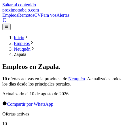
Saltar al contenido
proximotrabajo
.com
Empleos
Remotos
CV
Para vos
Alertas
Inicio
Empleos
Neuquén
Zapala
Empleos en
Zapala
.
10
ofertas activas
en la provincia de
Neuquén
. Actualizadas todos
los días desde los principales portales.
Actualizado el
10 de agosto de 2026
Compartir por WhatsApp
Ofertas activas
10