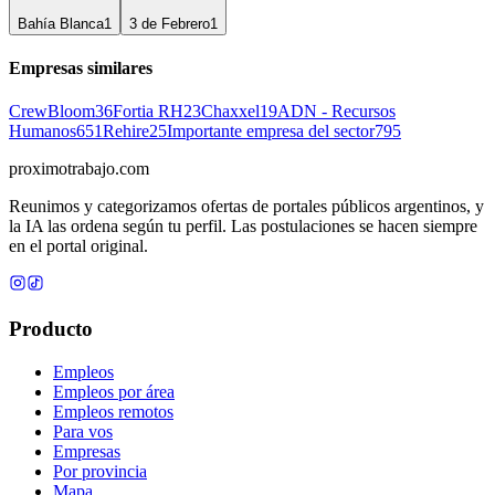
Bahía Blanca
1
3 de Febrero
1
Empresas similares
CrewBloom
36
Fortia RH
23
Chaxxel
19
ADN - Recursos
Humanos
651
Rehire
25
Importante empresa del sector
795
proximotrabajo
.com
Reunimos y categorizamos ofertas de portales públicos argentinos, y
la IA las ordena según tu perfil. Las postulaciones se hacen siempre
en el portal original.
Producto
Empleos
Empleos por área
Empleos remotos
Para vos
Empresas
Por provincia
Mapa