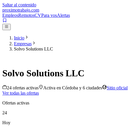
Saltar al contenido
proximotrabajo
.com
Empleos
Remotos
CV
Para vos
Alertas
Inicio
Empresas
Solvo Solutions LLC
Solvo Solutions LLC
24
oferta
s
activa
s
Activa en
Córdoba
y 6 ciudades
Sitio oficial
Ver todas las ofertas
Ofertas activas
24
Hoy