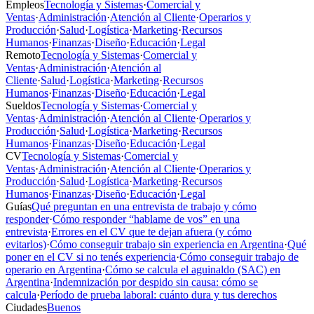
Empleos
Tecnología y Sistemas
·
Comercial y
Ventas
·
Administración
·
Atención al Cliente
·
Operarios y
Producción
·
Salud
·
Logística
·
Marketing
·
Recursos
Humanos
·
Finanzas
·
Diseño
·
Educación
·
Legal
Remoto
Tecnología y Sistemas
·
Comercial y
Ventas
·
Administración
·
Atención al
Cliente
·
Salud
·
Logística
·
Marketing
·
Recursos
Humanos
·
Finanzas
·
Diseño
·
Educación
·
Legal
Sueldos
Tecnología y Sistemas
·
Comercial y
Ventas
·
Administración
·
Atención al Cliente
·
Operarios y
Producción
·
Salud
·
Logística
·
Marketing
·
Recursos
Humanos
·
Finanzas
·
Diseño
·
Educación
·
Legal
CV
Tecnología y Sistemas
·
Comercial y
Ventas
·
Administración
·
Atención al Cliente
·
Operarios y
Producción
·
Salud
·
Logística
·
Marketing
·
Recursos
Humanos
·
Finanzas
·
Diseño
·
Educación
·
Legal
Guías
Qué preguntan en una entrevista de trabajo y cómo
responder
·
Cómo responder “hablame de vos” en una
entrevista
·
Errores en el CV que te dejan afuera (y cómo
evitarlos)
·
Cómo conseguir trabajo sin experiencia en Argentina
·
Qué
poner en el CV si no tenés experiencia
·
Cómo conseguir trabajo de
operario en Argentina
·
Cómo se calcula el aguinaldo (SAC) en
Argentina
·
Indemnización por despido sin causa: cómo se
calcula
·
Período de prueba laboral: cuánto dura y tus derechos
Ciudades
Buenos