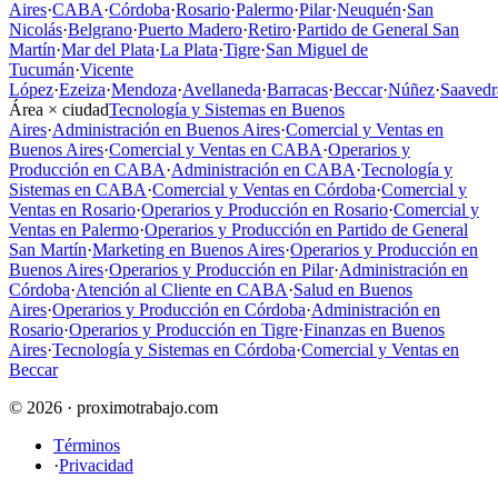
Aires
·
CABA
·
Córdoba
·
Rosario
·
Palermo
·
Pilar
·
Neuquén
·
San
Nicolás
·
Belgrano
·
Puerto Madero
·
Retiro
·
Partido de General San
Martín
·
Mar del Plata
·
La Plata
·
Tigre
·
San Miguel de
Tucumán
·
Vicente
López
·
Ezeiza
·
Mendoza
·
Avellaneda
·
Barracas
·
Beccar
·
Núñez
·
Saavedr
Área × ciudad
Tecnología y Sistemas en Buenos
Aires
·
Administración en Buenos Aires
·
Comercial y Ventas en
Buenos Aires
·
Comercial y Ventas en CABA
·
Operarios y
Producción en CABA
·
Administración en CABA
·
Tecnología y
Sistemas en CABA
·
Comercial y Ventas en Córdoba
·
Comercial y
Ventas en Rosario
·
Operarios y Producción en Rosario
·
Comercial y
Ventas en Palermo
·
Operarios y Producción en Partido de General
San Martín
·
Marketing en Buenos Aires
·
Operarios y Producción en
Buenos Aires
·
Operarios y Producción en Pilar
·
Administración en
Córdoba
·
Atención al Cliente en CABA
·
Salud en Buenos
Aires
·
Operarios y Producción en Córdoba
·
Administración en
Rosario
·
Operarios y Producción en Tigre
·
Finanzas en Buenos
Aires
·
Tecnología y Sistemas en Córdoba
·
Comercial y Ventas en
Beccar
© 2026 · proximotrabajo.com
Términos
·
Privacidad