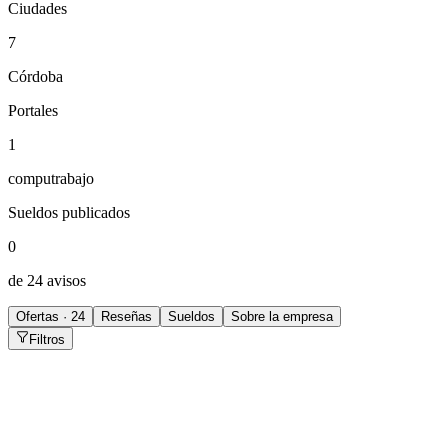
Ciudades
7
Córdoba
Portales
1
computrabajo
Sueldos publicados
0
de 24 avisos
Ofertas · 24
Reseñas
Sueldos
Sobre la empresa
Filtros
Especialista en SEO y Contenidos
CABA