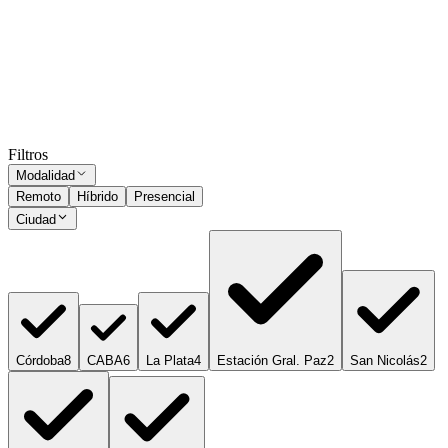
3 de Febrero
Presencial
·
hace 1 mes
Presencial
Sin sueldo
hace 1 mes
Ocultar vistos
Filtros
Modalidad
Remoto
Híbrido
Presencial
Ciudad
Córdoba
8
CABA
6
La Plata
4
Estación Gral. Paz
2
San Nicolás
2