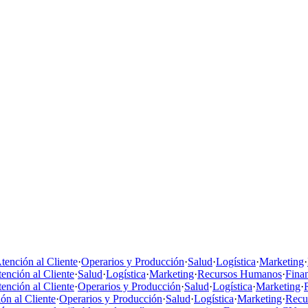
tención al Cliente
·
Operarios y Producción
·
Salud
·
Logística
·
Marketing
·
ención al Cliente
·
Salud
·
Logística
·
Marketing
·
Recursos Humanos
·
Fina
ención al Cliente
·
Operarios y Producción
·
Salud
·
Logística
·
Marketing
·
ón al Cliente
·
Operarios y Producción
·
Salud
·
Logística
·
Marketing
·
Recu