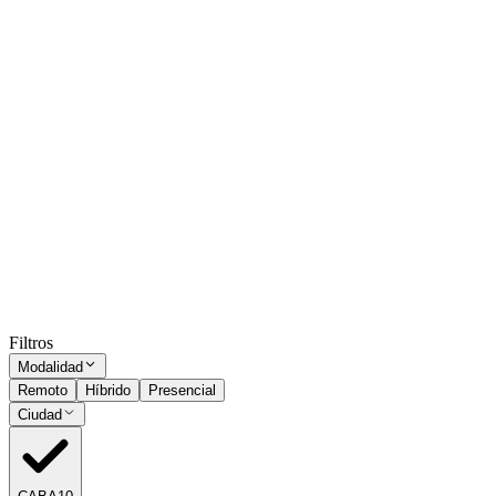
Analista funcional IT zona Gral. Pacheco
CABA
Presencial
·
hace 1 mes
Presencial
Sin sueldo
hace 1 mes
Especialista en Electricidad Automotriz
CABA
Presencial
·
hace 1 mes
Presencial
Sin sueldo
hace 1 mes
Ocultar vistos
Filtros
Modalidad
Remoto
Híbrido
Presencial
Ciudad