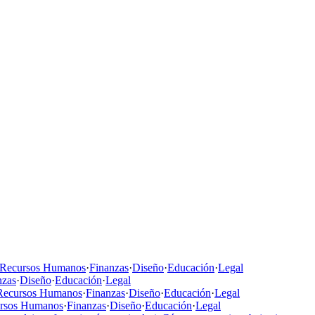
Recursos Humanos
·
Finanzas
·
Diseño
·
Educación
·
Legal
nzas
·
Diseño
·
Educación
·
Legal
Recursos Humanos
·
Finanzas
·
Diseño
·
Educación
·
Legal
rsos Humanos
·
Finanzas
·
Diseño
·
Educación
·
Legal