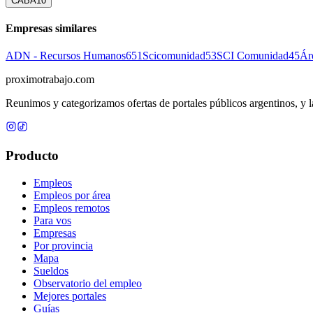
CABA
10
Empresas similares
ADN - Recursos Humanos
651
Scicomunidad
53
SCI Comunidad
45
Ár
proximotrabajo
.com
Reunimos y categorizamos ofertas de portales públicos argentinos, y la
Producto
Empleos
Empleos por área
Empleos remotos
Para vos
Empresas
Por provincia
Mapa
Sueldos
Observatorio del empleo
Mejores portales
Guías