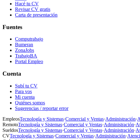
Hacé tu CV
Revisar CV gratis
Carta de presentación
Fuentes
Computrabajo
Bumeran
ZonaJobs
TrabajoBA
Portal Empleo
Cuenta
Subí tu CV
Para vos
Mi cuenta
Quiénes somos
Sugerencias / reportar error
Empleos
Tecnología y Sistemas
·
Comercial y Ventas
·
Administración
·
A
Remoto
Tecnología y Sistemas
·
Comercial y Ventas
·
Administración
·
At
Sueldos
Tecnología y Sistemas
·
Comercial y Ventas
·
Administración
·
At
CV
Tecnología y Sistemas
·
Comercial y Ventas
·
Administración
·
Atenci