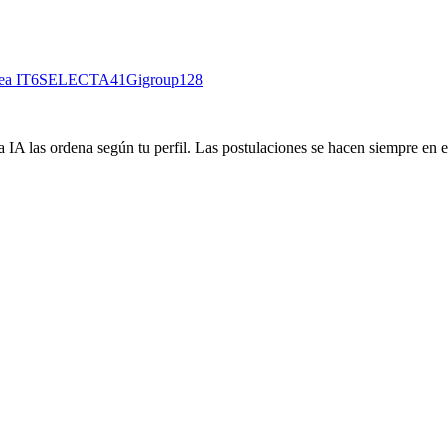
ea IT
6
SELECTA
41
Gigroup
128
 IA las ordena según tu perfil. Las postulaciones se hacen siempre en el