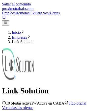
Saltar al contenido
proximotrabajo
.com
Empleos
Remotos
CV
Para vos
Alertas
Inicio
Empresas
Link Solution
Link Solution
10
oferta
s
activa
s
Activa en
CABA
Sitio oficial
Ver todas las ofertas