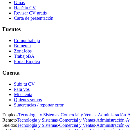
Guías
Hacé tu CV
Revisar CV gratis
Carta de presentación
Fuentes
Computrabajo
Bumeran
ZonaJobs
TrabajoBA
Portal Empleo
Cuenta
Subí tu CV
Para vos
Mi cuenta
Quiénes somos
Sugerencias / reportar error
Empleos
Tecnología y Sistemas
·
Comercial y Ventas
·
Administración
·
A
Remoto
Tecnología y Sistemas
·
Comercial y Ventas
·
Administración
·
At
Sueldos
Tecnología y Sistemas
·
Comercial y Ventas
·
Administración
·
At