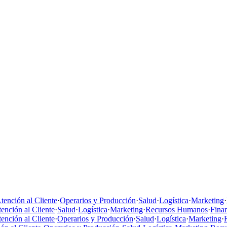
tención al Cliente
·
Operarios y Producción
·
Salud
·
Logística
·
Marketing
·
ención al Cliente
·
Salud
·
Logística
·
Marketing
·
Recursos Humanos
·
Fina
ención al Cliente
·
Operarios y Producción
·
Salud
·
Logística
·
Marketing
·