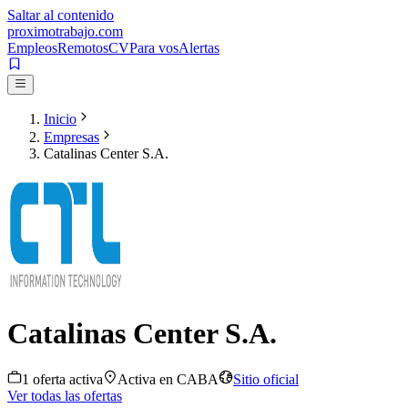
Saltar al contenido
proximotrabajo
.com
Empleos
Remotos
CV
Para vos
Alertas
Inicio
Empresas
Catalinas Center S.A.
Catalinas Center S.A.
1
oferta
activa
Activa en
CABA
Sitio oficial
Ver todas las ofertas