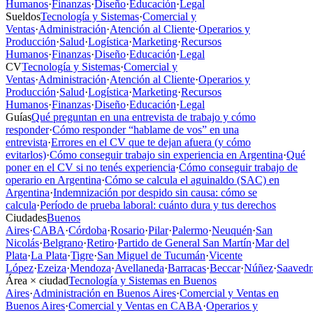
Humanos
·
Finanzas
·
Diseño
·
Educación
·
Legal
Sueldos
Tecnología y Sistemas
·
Comercial y
Ventas
·
Administración
·
Atención al Cliente
·
Operarios y
Producción
·
Salud
·
Logística
·
Marketing
·
Recursos
Humanos
·
Finanzas
·
Diseño
·
Educación
·
Legal
CV
Tecnología y Sistemas
·
Comercial y
Ventas
·
Administración
·
Atención al Cliente
·
Operarios y
Producción
·
Salud
·
Logística
·
Marketing
·
Recursos
Humanos
·
Finanzas
·
Diseño
·
Educación
·
Legal
Guías
Qué preguntan en una entrevista de trabajo y cómo
responder
·
Cómo responder “hablame de vos” en una
entrevista
·
Errores en el CV que te dejan afuera (y cómo
evitarlos)
·
Cómo conseguir trabajo sin experiencia en Argentina
·
Qué
poner en el CV si no tenés experiencia
·
Cómo conseguir trabajo de
operario en Argentina
·
Cómo se calcula el aguinaldo (SAC) en
Argentina
·
Indemnización por despido sin causa: cómo se
calcula
·
Período de prueba laboral: cuánto dura y tus derechos
Ciudades
Buenos
Aires
·
CABA
·
Córdoba
·
Rosario
·
Pilar
·
Palermo
·
Neuquén
·
San
Nicolás
·
Belgrano
·
Retiro
·
Partido de General San Martín
·
Mar del
Plata
·
La Plata
·
Tigre
·
San Miguel de Tucumán
·
Vicente
López
·
Ezeiza
·
Mendoza
·
Avellaneda
·
Barracas
·
Beccar
·
Núñez
·
Saavedr
Área × ciudad
Tecnología y Sistemas en Buenos
Aires
·
Administración en Buenos Aires
·
Comercial y Ventas en
Buenos Aires
·
Comercial y Ventas en CABA
·
Operarios y