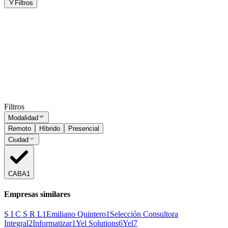
Filtros
Consultor especialista monitoreo APM
CABA
Presencial
·
hace 23 días
Presencial
Sin sueldo
hace 23 días
Ocultar vistos
Filtros
Modalidad
Remoto
Híbrido
Presencial
Ciudad
CABA
1
Empresas similares
S I C S R L
1
Emiliano Quintero
1
Selección Consultora
Integral
2
Informatizar
1
Yel Solutions
6
Yel
7