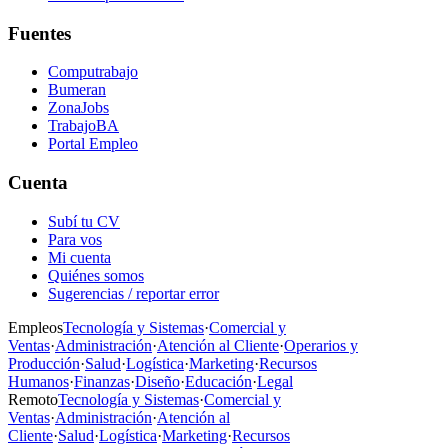
Fuentes
Computrabajo
Bumeran
ZonaJobs
TrabajoBA
Portal Empleo
Cuenta
Subí tu CV
Para vos
Mi cuenta
Quiénes somos
Sugerencias / reportar error
Empleos
Tecnología y Sistemas
·
Comercial y
Ventas
·
Administración
·
Atención al Cliente
·
Operarios y
Producción
·
Salud
·
Logística
·
Marketing
·
Recursos
Humanos
·
Finanzas
·
Diseño
·
Educación
·
Legal
Remoto
Tecnología y Sistemas
·
Comercial y
Ventas
·
Administración
·
Atención al
Cliente
·
Salud
·
Logística
·
Marketing
·
Recursos