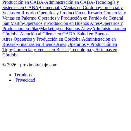
Producción en CABA
·
Administración en CABA
·
Tecnología y
Sistemas en CABA
·
Comercial y Ventas en Córdoba
·
Comercial y
Ventas en Rosario
·
Operarios y Producción en Rosario
·
Comercial y
Ventas en Palermo
·
Operarios y Producción en Partido de General
San Martín
·
Operarios y Producción en Buenos Aires
·
Operarios y
Producción en Pilar
·
Marketing en Buenos Aires
·
Administración en
Córdoba
·
Atención al Cliente en CABA
·
Salud en Buenos
Aires
·
Operarios y Producción en Córdoba
·
Administración en
Rosario
·
Finanzas en Buenos Aires
·
Operarios y Producción en
Tigre
·
Comercial y Ventas en Beccar
·
Tecnología y Sistemas en
Córdoba
© 2026 · proximotrabajo.com
Términos
·
Privacidad