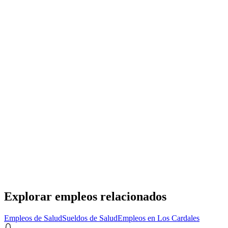
Personal Shopper
Reciente
Adecco Argentina S.A.
· CABA
Presencial
·
hace 23 horas
Presencial
Sin sueldo
hace 23 horas
Encuestadores
Adecco Argentina S.A.
· Centenario
Presencial
·
hace 2 días
Presencial
Sin sueldo
hace 2 días
Explorar empleos relacionados
Empleos de Salud
Sueldos de Salud
Empleos en Los Cardales