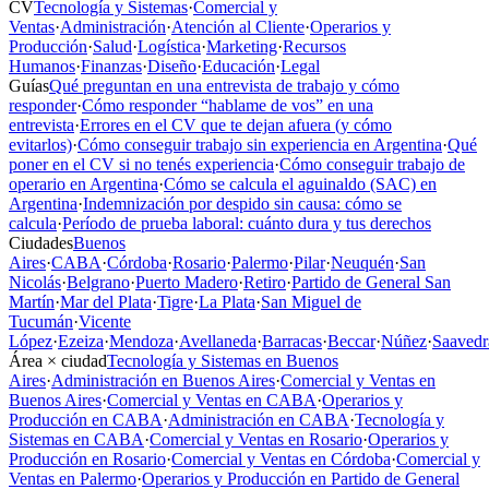
CV
Tecnología y Sistemas
·
Comercial y
Ventas
·
Administración
·
Atención al Cliente
·
Operarios y
Producción
·
Salud
·
Logística
·
Marketing
·
Recursos
Humanos
·
Finanzas
·
Diseño
·
Educación
·
Legal
Guías
Qué preguntan en una entrevista de trabajo y cómo
responder
·
Cómo responder “hablame de vos” en una
entrevista
·
Errores en el CV que te dejan afuera (y cómo
evitarlos)
·
Cómo conseguir trabajo sin experiencia en Argentina
·
Qué
poner en el CV si no tenés experiencia
·
Cómo conseguir trabajo de
operario en Argentina
·
Cómo se calcula el aguinaldo (SAC) en
Argentina
·
Indemnización por despido sin causa: cómo se
calcula
·
Período de prueba laboral: cuánto dura y tus derechos
Ciudades
Buenos
Aires
·
CABA
·
Córdoba
·
Rosario
·
Palermo
·
Pilar
·
Neuquén
·
San
Nicolás
·
Belgrano
·
Puerto Madero
·
Retiro
·
Partido de General San
Martín
·
Mar del Plata
·
Tigre
·
La Plata
·
San Miguel de
Tucumán
·
Vicente
López
·
Ezeiza
·
Mendoza
·
Avellaneda
·
Barracas
·
Beccar
·
Núñez
·
Saavedr
Área × ciudad
Tecnología y Sistemas en Buenos
Aires
·
Administración en Buenos Aires
·
Comercial y Ventas en
Buenos Aires
·
Comercial y Ventas en CABA
·
Operarios y
Producción en CABA
·
Administración en CABA
·
Tecnología y
Sistemas en CABA
·
Comercial y Ventas en Rosario
·
Operarios y
Producción en Rosario
·
Comercial y Ventas en Córdoba
·
Comercial y
Ventas en Palermo
·
Operarios y Producción en Partido de General