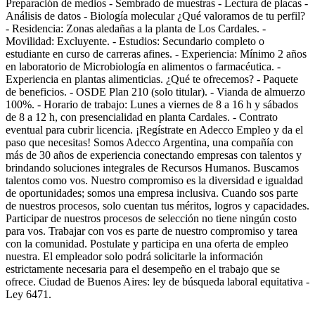
Preparación de medios - Sembrado de muestras - Lectura de placas -
Análisis de datos - Biología molecular ¿Qué valoramos de tu perfil?
- Residencia: Zonas aledañas a la planta de Los Cardales. -
Movilidad: Excluyente. - Estudios: Secundario completo o
estudiante en curso de carreras afines. - Experiencia: Mínimo 2 años
en laboratorio de Microbiología en alimentos o farmacéutica. -
Experiencia en plantas alimenticias. ¿Qué te ofrecemos? - Paquete
de beneficios. - OSDE Plan 210 (solo titular). - Vianda de almuerzo
100%. - Horario de trabajo: Lunes a viernes de 8 a 16 h y sábados
de 8 a 12 h, con presencialidad en planta Cardales. - Contrato
eventual para cubrir licencia. ¡Regístrate en Adecco Empleo y da el
paso que necesitas! Somos Adecco Argentina, una compañía con
más de 30 años de experiencia conectando empresas con talentos y
brindando soluciones integrales de Recursos Humanos. Buscamos
talentos como vos. Nuestro compromiso es la diversidad e igualdad
de oportunidades; somos una empresa inclusiva. Cuando sos parte
de nuestros procesos, solo cuentan tus méritos, logros y capacidades.
Participar de nuestros procesos de selección no tiene ningún costo
para vos. Trabajar con vos es parte de nuestro compromiso y tarea
con la comunidad. Postulate y participa en una oferta de empleo
nuestra. El empleador solo podrá solicitarle la información
estrictamente necesaria para el desempeño en el trabajo que se
ofrece. Ciudad de Buenos Aires: ley de búsqueda laboral equitativa -
Ley 6471.