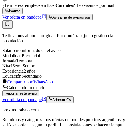
¿Te interesa
empleos en Los Cardales
? Te avisamos por mail.
Avisarme
Ver oferta en pandape
Avisame de avisos así
Te llevamos al portal original. Próximo Trabajo no gestiona la
postulación.
Salario no informado en el aviso
Modalidad
Presencial
Jornada
Temporal
Nivel
Semi Senior
Experiencia
2
año
s
Educación
Secundario
Compartir por WhatsApp
Calculando tu match…
Reportar este aviso
Ver oferta en pandape
Adaptar CV
proximotrabajo
.com
Reunimos y categorizamos ofertas de portales públicos argentinos, y
la IA las ordena según tu perfil. Las postulaciones se hacen siempre