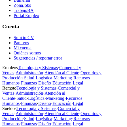
Bumeran
ZonaJobs
TrabajoBA
Portal Empleo
Cuenta
Subí tu CV
Para vos
Mi cuenta
Quiénes somos
Sugerencias / reportar error
Empleos
Tecnología y Sistemas
·
Comercial y
Ventas
·
Administración
·
Atención al Cliente
·
Operarios y
Producción
·
Salud
·
Logística
·
Marketing
·
Recursos
Humanos
·
Finanzas
·
Diseño
·
Educación
·
Legal
Remoto
Tecnología y Sistemas
·
Comercial y
Ventas
·
Administración
·
Atención al
Cliente
·
Salud
·
Logística
·
Marketing
·
Recursos
Humanos
·
Finanzas
·
Diseño
·
Educación
·
Legal
Sueldos
Tecnología y Sistemas
·
Comercial y
Ventas
·
Administración
·
Atención al Cliente
·
Operarios y
Producción
·
Salud
·
Logística
·
Marketing
·
Recursos
Humanos
·
Finanzas
·
Diseño
·
Educación
·
Legal