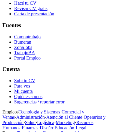
Hacé tu CV
Revisar CV gratis
Carta de presentación
Fuentes
Computrabajo
Bumeran
ZonaJobs
TrabajoBA
Portal Empleo
Cuenta
Subí tu CV
Para vos
Mi cuenta
Quiénes somos
Sugerencias / reportar error
Empleos
Tecnología y Sistemas
·
Comercial y
Ventas
·
Administración
·
Atención al Cliente
·
Operarios y
Producción
·
Salud
·
Logística
·
Marketing
·
Recursos
Humanos
·
Finanzas
·
Diseño
·
Educación
·
Legal