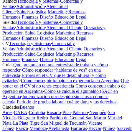
Remoto
Tecnología y Sistemas
·
Comercial y
Ventas
·
Administración
·
Atención al
Cliente
·
Salud
·
Logística
·
Marketing
·
Recursos
Humanos
·
Finanzas
·
Diseño
·
Educación
·
Legal
Sueldos
Tecnología y Sistemas
·
Comercial y
Ventas
·
Administración
·
Atención al Cliente
·
Operarios y
Producción
·
Salud
·
Logística
·
Marketing
·
Recursos
Humanos
·
Finanzas
·
Diseño
·
Educación
·
Legal
CV
Tecnología y Sistemas
·
Comercial y
Ventas
·
Administración
·
Atención al Cliente
·
Operarios y
Producción
·
Salud
·
Logística
·
Marketing
·
Recursos
Humanos
·
Finanzas
·
Diseño
·
Educación
·
Legal
Guías
Qué preguntan en una entrevista de trabajo y cómo
responder
·
Cómo responder “hablame de vos” en una
entrevista
·
Errores en el CV que te dejan afuera (y cómo
evitarlos)
·
Cómo conseguir trabajo sin experiencia en Argentina
·
Qué
poner en el CV si no tenés experiencia
·
Cómo conseguir trabajo de
operario en Argentina
·
Cómo se calcula el aguinaldo (SAC) en
Argentina
·
Indemnización por despido sin causa: cómo se
calcula
·
Período de prueba laboral: cuánto dura y tus derechos
Ciudades
Buenos
Aires
·
CABA
·
Córdoba
·
Rosario
·
Pilar
·
Palermo
·
Neuquén
·
San
Nicolás
·
Belgrano
·
Retiro
·
Partido de General San Martín
·
Mar del
Plata
·
La Plata
·
Tigre
·
San Miguel de Tucumán
·
Vicente
López
·
Ezeiza
·
Mendoza
·
Avellaneda
·
Barracas
·
Beccar
·
Núñez
·
Saavedr