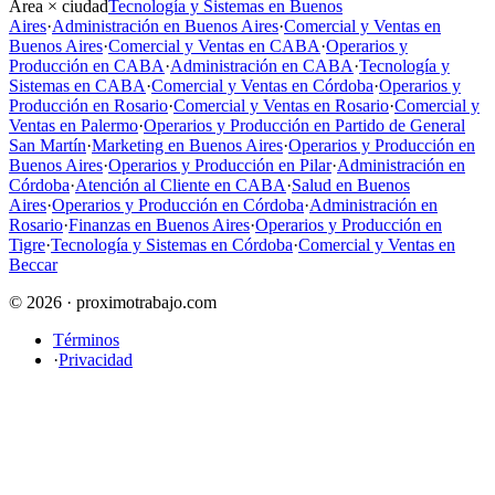
Área × ciudad
Tecnología y Sistemas en Buenos
Aires
·
Administración en Buenos Aires
·
Comercial y Ventas en
Buenos Aires
·
Comercial y Ventas en CABA
·
Operarios y
Producción en CABA
·
Administración en CABA
·
Tecnología y
Sistemas en CABA
·
Comercial y Ventas en Córdoba
·
Operarios y
Producción en Rosario
·
Comercial y Ventas en Rosario
·
Comercial y
Ventas en Palermo
·
Operarios y Producción en Partido de General
San Martín
·
Marketing en Buenos Aires
·
Operarios y Producción en
Buenos Aires
·
Operarios y Producción en Pilar
·
Administración en
Córdoba
·
Atención al Cliente en CABA
·
Salud en Buenos
Aires
·
Operarios y Producción en Córdoba
·
Administración en
Rosario
·
Finanzas en Buenos Aires
·
Operarios y Producción en
Tigre
·
Tecnología y Sistemas en Córdoba
·
Comercial y Ventas en
Beccar
© 2026 · proximotrabajo.com
Términos
·
Privacidad