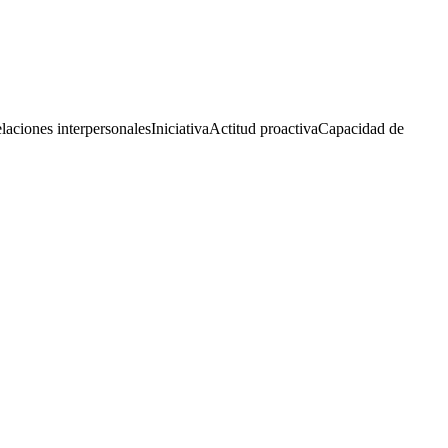
laciones interpersonales
Iniciativa
Actitud proactiva
Capacidad de