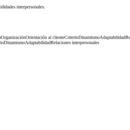
ilidades interpersonales.
o
Organización
Orientación al cliente
Criterio
Dinamismo
Adaptabilidad
Re
rio
Dinamismo
Adaptabilidad
Relaciones interpersonales