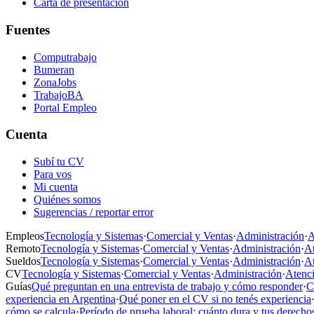
Carta de presentación
Fuentes
Computrabajo
Bumeran
ZonaJobs
TrabajoBA
Portal Empleo
Cuenta
Subí tu CV
Para vos
Mi cuenta
Quiénes somos
Sugerencias / reportar error
Empleos
Tecnología y Sistemas
·
Comercial y Ventas
·
Administración
·
A
Remoto
Tecnología y Sistemas
·
Comercial y Ventas
·
Administración
·
At
Sueldos
Tecnología y Sistemas
·
Comercial y Ventas
·
Administración
·
At
CV
Tecnología y Sistemas
·
Comercial y Ventas
·
Administración
·
Atenci
Guías
Qué preguntan en una entrevista de trabajo y cómo responder
·
C
experiencia en Argentina
·
Qué poner en el CV si no tenés experiencia
cómo se calcula
·
Período de prueba laboral: cuánto dura y tus derecho