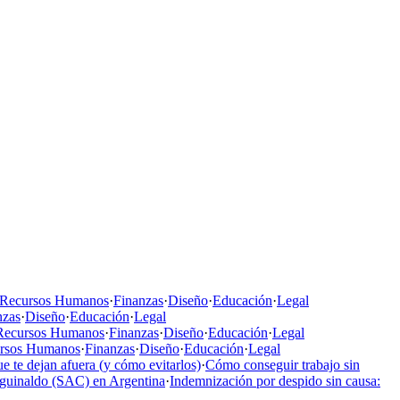
Recursos Humanos
·
Finanzas
·
Diseño
·
Educación
·
Legal
nzas
·
Diseño
·
Educación
·
Legal
Recursos Humanos
·
Finanzas
·
Diseño
·
Educación
·
Legal
rsos Humanos
·
Finanzas
·
Diseño
·
Educación
·
Legal
e te dejan afuera (y cómo evitarlos)
·
Cómo conseguir trabajo sin
aguinaldo (SAC) en Argentina
·
Indemnización por despido sin causa: