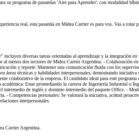
ara su programa de pasantías 'Aire para Aprender', con modalidad híbrid
eriencia real, esta pasantía en Midea Carrier es para vos. Vas a rotar p
incluyen diversas tareas orientadas al aprendizaje y la integración en v
por al menos dos sectores de Midea Carrier Argentina. - Colaboración e
icación y reporte: Mantener una comunicación fluida con los superviso
n áreas técnicas y habilidades interpersonales, demostrando iniciativa y
ente colaborativo de la empresa. El candidato ideal para este programa 
académica: Estar promediando la carrera de Ingeniería Industrial o Ing
el intermedio de inglés y dominio intermedio del paquete Office. - Moda
ia. - Competencias personales: Se valorará la iniciativa, actitud proact
relaciones interpersonales.
ea Carrier Argentina.