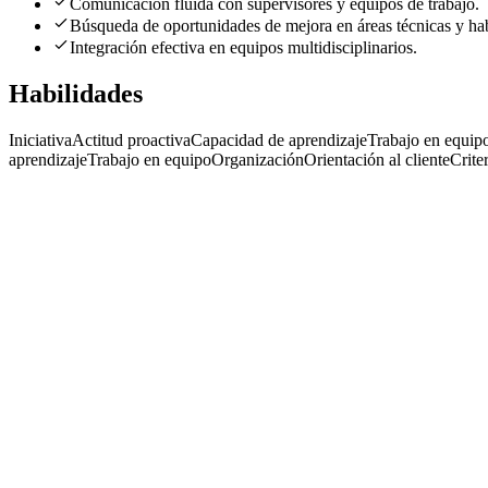
Comunicación fluida con supervisores y equipos de trabajo.
Búsqueda de oportunidades de mejora en áreas técnicas y hab
Integración efectiva en equipos multidisciplinarios.
Habilidades
Iniciativa
Actitud proactiva
Capacidad de aprendizaje
Trabajo en equip
aprendizaje
Trabajo en equipo
Organización
Orientación al cliente
Crite
CT
Pasantías Mondelēz
Cia de Talentos
Presencial
·
hace 1 mes
Presencial
Sin sueldo
hace 1 mes
CT