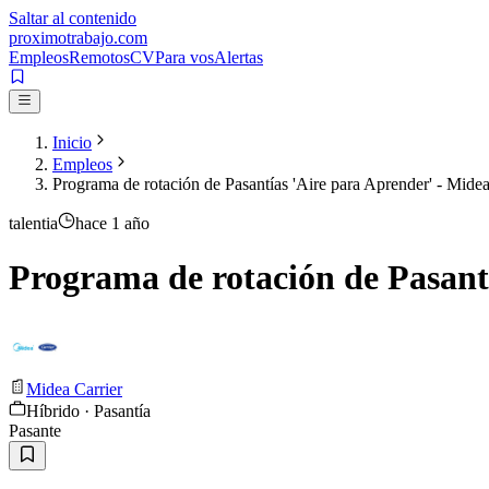
Saltar al contenido
proximotrabajo
.com
Empleos
Remotos
CV
Para vos
Alertas
Inicio
Empleos
Programa de rotación de Pasantías 'Aire para Aprender' - Midea
talentia
hace 1 año
Programa de rotación de Pasant
Midea Carrier
Híbrido · Pasantía
Pasante