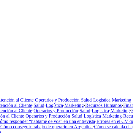
tención al Cliente
·
Operarios y Producción
·
Salud
·
Logística
·
Marketing
·
ención al Cliente
·
Salud
·
Logística
·
Marketing
·
Recursos Humanos
·
Fina
ención al Cliente
·
Operarios y Producción
·
Salud
·
Logística
·
Marketing
·
ón al Cliente
·
Operarios y Producción
·
Salud
·
Logística
·
Marketing
·
Recu
ómo responder “hablame de vos” en una entrevista
·
Errores en el CV qu
·
Cómo conseguir trabajo de operario en Argentina
·
Cómo se calcula el 
s