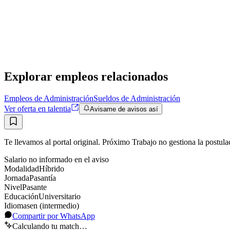
Pasantía -Midea Carrier- Totaline
Midea Carrier
Presencial
·
hace 7 meses
Presencial
Sin sueldo
hace 7 meses
Explorar empleos relacionados
Empleos de Administración
Sueldos de Administración
Ver oferta en talentia
Avisame de avisos así
Te llevamos al portal original. Próximo Trabajo no gestiona la postula
Salario no informado en el aviso
Modalidad
Híbrido
Jornada
Pasantía
Nivel
Pasante
Educación
Universitario
Idiomas
en (intermedio)
Compartir por WhatsApp
Calculando tu match…